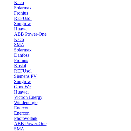
Kaco
Solarmax
Fronius
REFUsol
Sungrow
Huawei
ABB Power-One
Kaco
SMA
Solarmax
Danfoss
Fronius
Kostal
REFUsol
Siemens PV
Sungrow
GoodWe
Huawei
Victron Energy
Windenergie
Enercon
Enercon
Photovoltaik
ABB Power-One
SMA