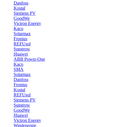
Danfoss
Kostal
Siemens PV
GoodWe
Victron Energy
Kaco
Solarmax
Fronius
REFUsol
Sungrow
Huawei
ABB Power-One
Kaco
SMA
Solarmax
Danfoss
Fronius
Kostal
REFUsol
Siemens PV
Sungrow
GoodWe
Huawei
Victron Energy
Windenergie