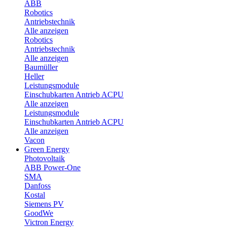
ABB
Robotics
Antriebstechnik
Alle anzeigen
Robotics
Antriebstechnik
Alle anzeigen
Baumüller
Heller
Leistungsmodule
Einschubkarten Antrieb ACPU
Alle anzeigen
Leistungsmodule
Einschubkarten Antrieb ACPU
Alle anzeigen
Vacon
Green Energy
Photovoltaik
ABB Power-One
SMA
Danfoss
Kostal
Siemens PV
GoodWe
Victron Energy