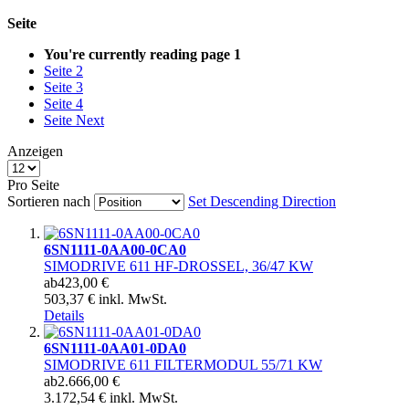
Seite
You're currently reading page
1
Seite
2
Seite
3
Seite
4
Seite
Next
Anzeigen
Pro Seite
Sortieren nach
Set Descending Direction
6SN1111-0AA00-0CA0
SIMODRIVE 611 HF-DROSSEL, 36/47 KW
ab
423,00 €
503,37 € inkl. MwSt.
Details
6SN1111-0AA01-0DA0
SIMODRIVE 611 FILTERMODUL 55/71 KW
ab
2.666,00 €
3.172,54 € inkl. MwSt.