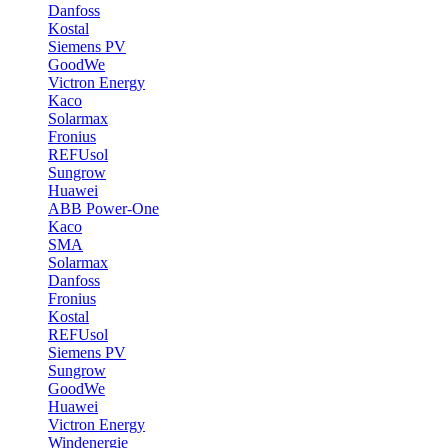
Danfoss
Kostal
Siemens PV
GoodWe
Victron Energy
Kaco
Solarmax
Fronius
REFUsol
Sungrow
Huawei
ABB Power-One
Kaco
SMA
Solarmax
Danfoss
Fronius
Kostal
REFUsol
Siemens PV
Sungrow
GoodWe
Huawei
Victron Energy
Windenergie