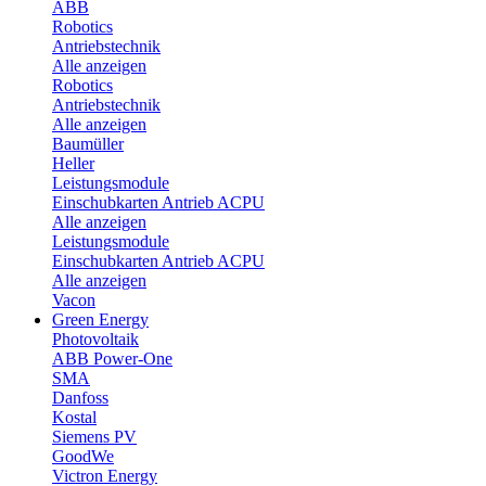
ABB
Robotics
Antriebstechnik
Alle anzeigen
Robotics
Antriebstechnik
Alle anzeigen
Baumüller
Heller
Leistungsmodule
Einschubkarten Antrieb ACPU
Alle anzeigen
Leistungsmodule
Einschubkarten Antrieb ACPU
Alle anzeigen
Vacon
Green Energy
Photovoltaik
ABB Power-One
SMA
Danfoss
Kostal
Siemens PV
GoodWe
Victron Energy