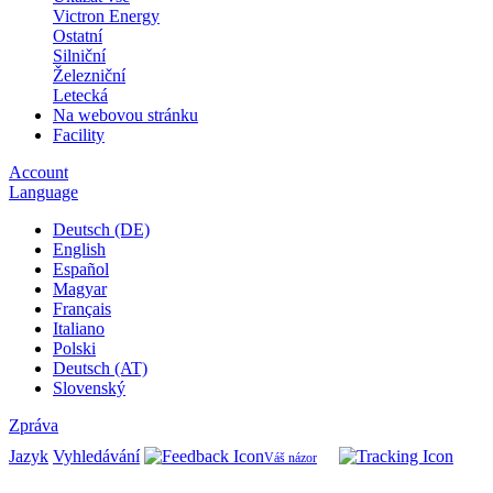
Victron Energy
Ostatní
Silniční
Železniční
Letecká
Na webovou stránku
Facility
Account
Language
Deutsch (DE)
English
Español
Magyar
Français
Italiano
Polski
Deutsch (AT)
Slovenský
Zpráva
Jazyk
Vyhledávání
Váš názor