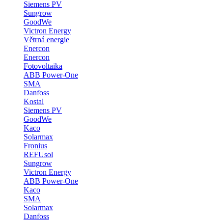
Siemens PV
Sungrow
GoodWe
Victron Energy
Větrná energie
Enercon
Enercon
Fotovoltaika
ABB Power-One
SMA
Danfoss
Kostal
Siemens PV
GoodWe
Kaco
Solarmax
Fronius
REFUsol
Sungrow
Victron Energy
ABB Power-One
Kaco
SMA
Solarmax
Danfoss