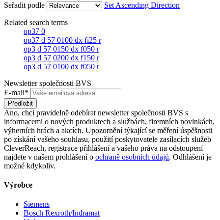
Seřadit podle
Set Ascending Direction
Related search terms
op37 0
op37 d 57 0100 dx fi25 r
op3 d 57 0150 dx f050 r
op3 d 57 0200 dx f150 r
op3 d 57 0100 dx f050 r
Newsletter společnosti BVS
E-mail*
Předložit
Ano, chci pravidelně odebírat newsletter společnosti BVS s
informacemi o nových produktech a službách, firemních novinkách,
výherních hrách a akcích. Upozornění týkající se měření úspěšnosti
po získání vašeho souhlasu, použití poskytovatele zasílacích služeb
CleverReach, registrace přihlášení a vašeho práva na odstoupení
najdete v našem prohlášení o
ochraně osobních údajů
. Odhlášení je
možné kdykoliv.
Výrobce
Siemens
Bosch Rexroth/Indramat