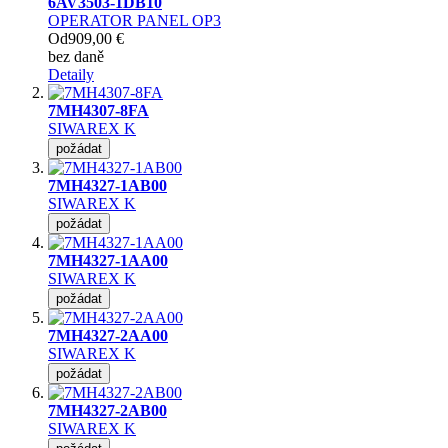
6AV3503-1DB10
OPERATOR PANEL OP3
Od
909,00 €
bez daně
Detaily
7MH4307-8FA
SIWAREX K
požádat
7MH4327-1AB00
SIWAREX K
požádat
7MH4327-1AA00
SIWAREX K
požádat
7MH4327-2AA00
SIWAREX K
požádat
7MH4327-2AB00
SIWAREX K