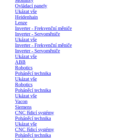
Monitory
Ovládací panely
Ukázat vše
Heidenhain
Lenze
Inverter - Frekvenční měniče
Inverter - Servoměniče
Ukázat vše
Inverter - Frekvenční měniče
Inverter - Servoměniče
Ukázat vše
ABB
Robotics
Poháněcí technika
Ukázat vše
Robotics
Poháněcí technika
Ukázat vše
Vacon
Siemens
CNC řídicí systémy
Poháněcí technika
Ukázat vše
CNC řídicí systémy
Poháněcí technika