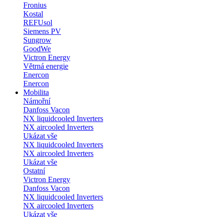
Fronius
Kostal
REFUsol
Siemens PV
Sungrow
GoodWe
Victron Energy
Větrná energie
Enercon
Enercon
Mobilita
Námořní
Danfoss Vacon
NX liquidcooled Inverters
NX aircooled Inverters
Ukázat vše
NX liquidcooled Inverters
NX aircooled Inverters
Ukázat vše
Ostatní
Victron Energy
Danfoss Vacon
NX liquidcooled Inverters
NX aircooled Inverters
Ukázat vše