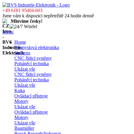
+49 6181 95404-603
Jsme vám k dispozici nepřetržitě 24 hodin denně
Mluvíme česky!
Menu
Home
Průmyslová elektronika
Siemens
CNC řídicí systémy
Poháněcí technika
Ukázat vše
CNC řídicí systémy
Poháněcí technika
Ukázat vše
Kuka
Ovládací přístroje
Motory
Ukázat vše
Ovládací přístroje
Motory
Ukázat vše
Baumüller
Bosch Rexroth/Indramat