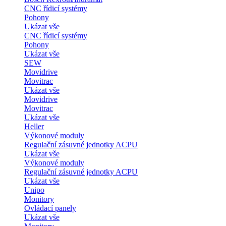
CNC řídicí systémy
Pohony
Ukázat vše
CNC řídicí systémy
Pohony
Ukázat vše
SEW
Movidrive
Movitrac
Ukázat vše
Movidrive
Movitrac
Ukázat vše
Heller
Výkonové moduly
Regulační zásuvné jednotky ACPU
Ukázat vše
Výkonové moduly
Regulační zásuvné jednotky ACPU
Ukázat vše
Unipo
Monitory
Ovládací panely
Ukázat vše