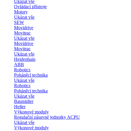
Ukázat vše
Ovládací přístroje
Motory
Ukázat vše
SEW
Movidrive
Movitrac
Ukázat vše
Movidrive
Movitrac
Ukázat vše
Heidenhain
ABB
Robotics
Poháněcí technika
Ukázat vše
Robotics
Poháněcí technika
Ukázat vše
Baumüller
Heller
Výkonové moduly
Regulační zásuvné jednotky ACPU
Ukázat vše
Výkonové moduly