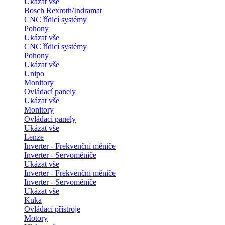
Ukázat vše
Bosch Rexroth/Indramat
CNC řídicí systémy
Pohony
Ukázat vše
CNC řídicí systémy
Pohony
Ukázat vše
Unipo
Monitory
Ovládací panely
Ukázat vše
Monitory
Ovládací panely
Ukázat vše
Lenze
Inverter - Frekvenční měniče
Inverter - Servoměniče
Ukázat vše
Inverter - Frekvenční měniče
Inverter - Servoměniče
Ukázat vše
Kuka
Ovládací přístroje
Motory