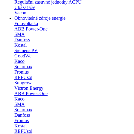
Regulační zásuvné jednotky ACPU
Ukázat vše
Vacon
Obnovitelné zdroje energie
Fotovoltaika
ABB Power-One
SMA
Danfoss
Kostal
Siemens PV
GoodWe
Kaco
Solarmax
Fronius
REFUsol
Sungrow
Victron Energy
ABB Power-One
Kaco
SMA
Solarmax
Danfoss
Fronius
Kostal
REFUsol