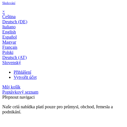
Sledování
×
Čeština
Deutsch (DE)
Italiano
English
Español
Magyar
Français
Polski
Deutsch (AT)
Slovenský
Přihlášení
Vytvořit účet
Můj košík
Poptávkový seznam
Přepnout navigaci
Naše celá nabídka platí pouze pro průmysl, obchod, řemesla a
podnikání.
24 měsíční záruka*