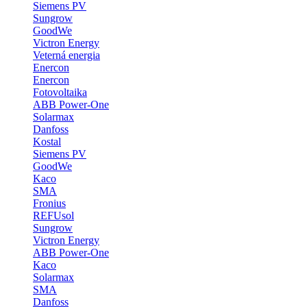
Siemens PV
Sungrow
GoodWe
Victron Energy
Veterná energia
Enercon
Enercon
Fotovoltaika
ABB Power-One
Solarmax
Danfoss
Kostal
Siemens PV
GoodWe
Kaco
SMA
Fronius
REFUsol
Sungrow
Victron Energy
ABB Power-One
Kaco
Solarmax
SMA
Danfoss