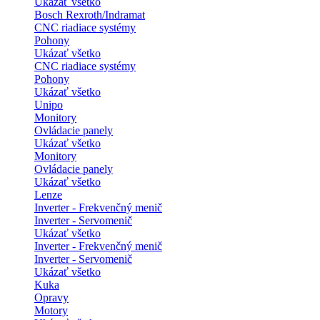
Ukázať všetko
Bosch Rexroth/Indramat
CNC riadiace systémy
Pohony
Ukázať všetko
CNC riadiace systémy
Pohony
Ukázať všetko
Unipo
Monitory
Ovládacie panely
Ukázať všetko
Monitory
Ovládacie panely
Ukázať všetko
Lenze
Inverter - Frekvenčný menič
Inverter - Servomenič
Ukázať všetko
Inverter - Frekvenčný menič
Inverter - Servomenič
Ukázať všetko
Kuka
Opravy
Motory