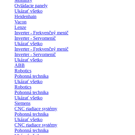
Monitory
Ovládacie panely
Ukázať všetko
Heidenhain
Vacon
Lenze
Inverter - Frekvenčný menič
Inverter - Servomenič
Ukázať všetko
Inverter - Frekvenčný menič
Inverter - Servomenič
Ukázať všetko
ABB
Robotics
Pohonná technika
Ukázať všetko
Robotics
Pohonná technika
Ukázať všetko
Siemens
CNC riadiace systémy
Pohonná technika
Ukázať všetko
CNC riadiace systémy
Pohonná technika