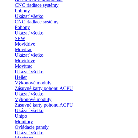
CNC riadiace systémy
Pohony
Ukázať všetko
CNC riadiace systémy
Pohony
Ukázať všetko
SEW
Movidrive
Movitrac
Ukázať všetko
Movidrive
Movitrac
Ukázať všetko
Heller
Výkonové moduly
Zásuvné karty pohonu ACPU
Ukázať všetko
Výkonové moduly
Zásuvné karty pohonu ACPU
Ukázať všetko
Unipo
Monitory
Ovládacie panely
Ukázať všetko