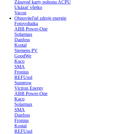
Zásuvné karty pohonu ACPU
Ukázať všetko
Vacon
Obnoviteľné zdroje energie
Fotovoltaika
ABB Power-One
Solarmax
Danfoss
Kostal
Siemens PV
GoodWe
Kaco
SMA
Fronius
REFUsol
Sungrow
Victron Energy
ABB Power-One
Kaco
Solarmax
SMA
Danfoss
Fronius
Kostal
REFUsol