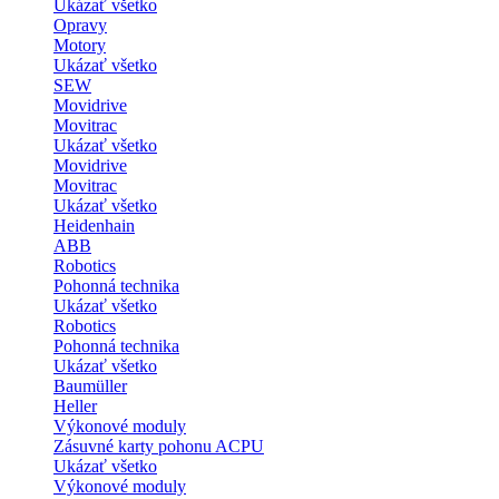
Ukázať všetko
Opravy
Motory
Ukázať všetko
SEW
Movidrive
Movitrac
Ukázať všetko
Movidrive
Movitrac
Ukázať všetko
Heidenhain
ABB
Robotics
Pohonná technika
Ukázať všetko
Robotics
Pohonná technika
Ukázať všetko
Baumüller
Heller
Výkonové moduly
Zásuvné karty pohonu ACPU
Ukázať všetko
Výkonové moduly