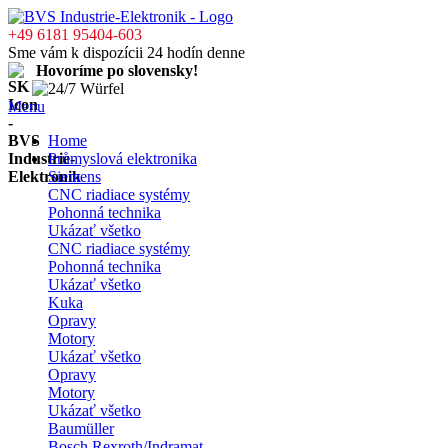
+49 6181 95404-603
Sme vám k dispozícii 24 hodín denne
Hovoríme po slovensky!
Menu
Home
Průmyslová elektronika
Siemens
CNC riadiace systémy
Pohonná technika
Ukázať všetko
CNC riadiace systémy
Pohonná technika
Ukázať všetko
Kuka
Opravy
Motory
Ukázať všetko
Opravy
Motory
Ukázať všetko
Baumüller
Bosch Rexroth/Indramat