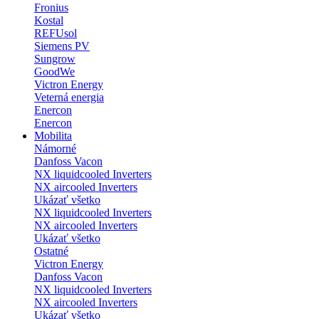
Fronius
Kostal
REFUsol
Siemens PV
Sungrow
GoodWe
Victron Energy
Veterná energia
Enercon
Enercon
Mobilita
Námorné
Danfoss Vacon
NX liquidcooled Inverters
NX aircooled Inverters
Ukázať všetko
NX liquidcooled Inverters
NX aircooled Inverters
Ukázať všetko
Ostatné
Victron Energy
Danfoss Vacon
NX liquidcooled Inverters
NX aircooled Inverters
Ukázať všetko