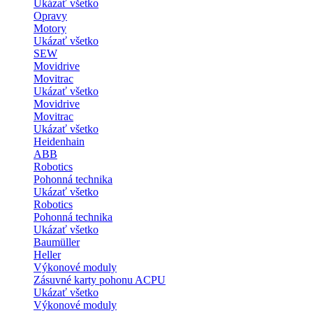
Ukázať všetko
Opravy
Motory
Ukázať všetko
SEW
Movidrive
Movitrac
Ukázať všetko
Movidrive
Movitrac
Ukázať všetko
Heidenhain
ABB
Robotics
Pohonná technika
Ukázať všetko
Robotics
Pohonná technika
Ukázať všetko
Baumüller
Heller
Výkonové moduly
Zásuvné karty pohonu ACPU
Ukázať všetko
Výkonové moduly