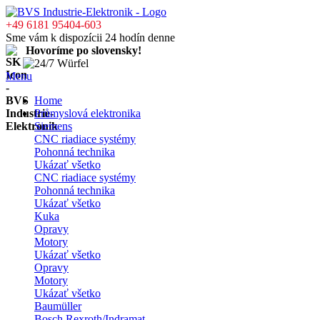
+49 6181 95404-603
Sme vám k dispozícii 24 hodín denne
Hovoríme po slovensky!
Menu
Home
Průmyslová elektronika
Siemens
CNC riadiace systémy
Pohonná technika
Ukázať všetko
CNC riadiace systémy
Pohonná technika
Ukázať všetko
Kuka
Opravy
Motory
Ukázať všetko
Opravy
Motory
Ukázať všetko
Baumüller
Bosch Rexroth/Indramat