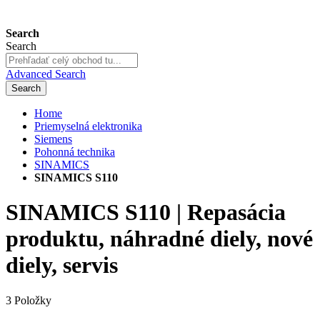
Search
Search
Advanced Search
Search
Home
Priemyselná elektronika
Siemens
Pohonná technika
SINAMICS
SINAMICS S110
SINAMICS S110 | Repasácia
produktu, náhradné diely, nové
diely, servis
3
Položky