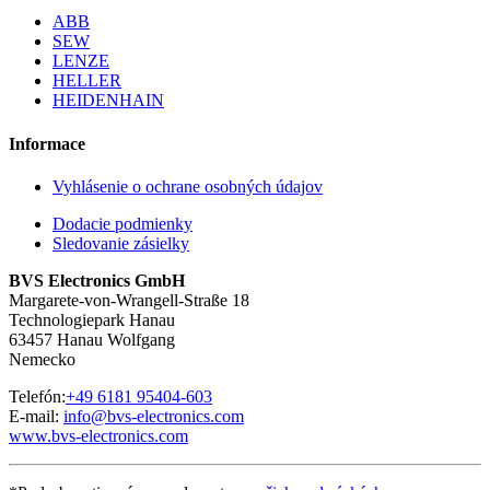
ABB
SEW
LENZE
HELLER
HEIDENHAIN
Informace
Vyhlásenie o ochrane osobných údajov
Dodacie podmienky
Sledovanie zásielky
BVS Electronics GmbH
Margarete-von-Wrangell-Straße 18
Technologiepark Hanau
63457 Hanau Wolfgang
Nemecko
Telefón:
+49 6181 95404-603
E-mail:
info@bvs-electronics.com
www.bvs-electronics.com