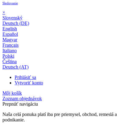
Sledovanie
×
Slovenský
Deutsch (DE)
English
Español
Magyar
Français
Italiano
Polski
Čeština
Deutsch (AT)
Prihlásiť sa
Vytvoriť konto
Môj košík
Zoznam objednávok
Prepnúť navigáciu
Naša celá ponuka platí iba pre priemysel, obchod, remeslá a
podnikanie.
24-mesačná záruka*