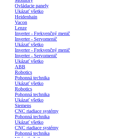
Monitory
Ovládacie panely
Ukázať všetko
Heidenhain
Vacon
Lenze
Inverter - Frekvenčný menič
Inverter - Servomenič
Ukázať všetko
Inverter - Frekvenčný menič
Inverter - Servomenič
Ukázať všetko
ABB
Robotics
Pohonná technika
Ukázať všetko
Robotics
Pohonná technika
Ukázať všetko
Siemens
CNC riadiace systémy
Pohonná technika
Ukázať všetko
CNC riadiace systémy
Pohonná technika