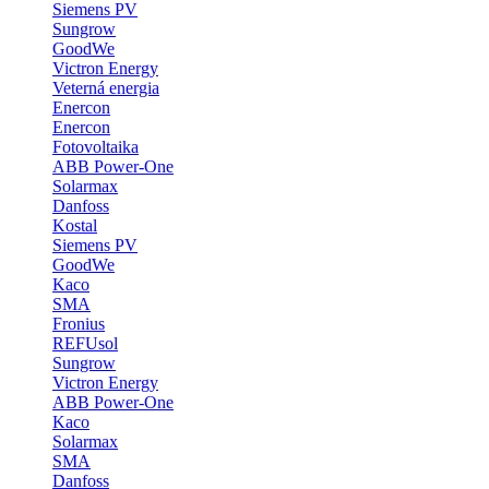
Siemens PV
Sungrow
GoodWe
Victron Energy
Veterná energia
Enercon
Enercon
Fotovoltaika
ABB Power-One
Solarmax
Danfoss
Kostal
Siemens PV
GoodWe
Kaco
SMA
Fronius
REFUsol
Sungrow
Victron Energy
ABB Power-One
Kaco
Solarmax
SMA
Danfoss