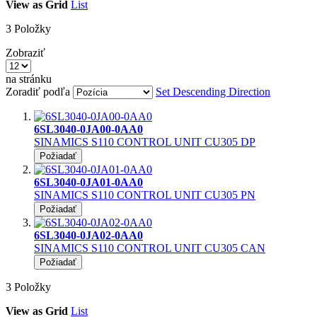
View as
Grid
List
3
Položky
Zobraziť
na stránku
Zoradiť podľa
Set Descending Direction
6SL3040-0JA00-0AA0
SINAMICS S110 CONTROL UNIT CU305 DP
Požiadať
6SL3040-0JA01-0AA0
SINAMICS S110 CONTROL UNIT CU305 PN
Požiadať
6SL3040-0JA02-0AA0
SINAMICS S110 CONTROL UNIT CU305 CAN
Požiadať
3
Položky
View as
Grid
List