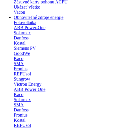
Zásuvné karty pohonu ACPU
Ukázať všetko
Vacon
Obnoviteľné zdroje energie
Fotovoltaika
ABB Power-One
Solarmax
Danfoss
Kostal
Siemens PV
GoodWe
Kaco
SMA
Fronius
REFUsol
Sungrow
Victron Energy
ABB Power-One
Kaco
Solarmax
SMA
Danfoss
Fronius
Kostal
REFUsol