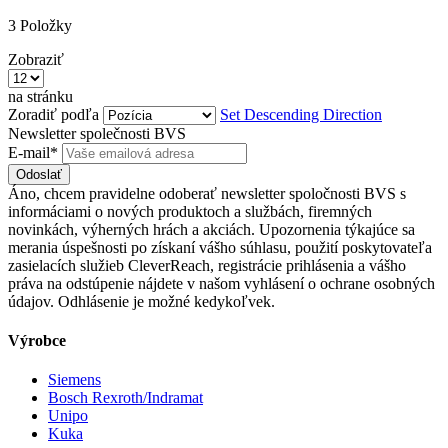
3
Položky
Zobraziť
na stránku
Zoradiť podľa
Set Descending Direction
Newsletter společnosti BVS
E-mail*
Odoslať
Áno, chcem pravidelne odoberať newsletter spoločnosti BVS s
informáciami o nových produktoch a službách, firemných
novinkách, výherných hrách a akciách. Upozornenia týkajúce sa
merania úspešnosti po získaní vášho súhlasu, použití poskytovateľa
zasielacích služieb CleverReach, registrácie prihlásenia a vášho
práva na odstúpenie nájdete v našom vyhlásení o ochrane osobných
údajov. Odhlásenie je možné kedykoľvek.
Výrobce
Siemens
Bosch Rexroth/Indramat
Unipo
Kuka