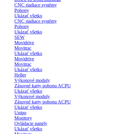
CNC riadiace systémy
Pohony
Ukázať všetko
CNC riadiace systémy
Pohony
Ukázať všetko
SEW
Movidrive
Movitrac
Ukázať všetko
Movidrive
Movitrac
Ukázať všetko
Heller
Výkonové moduly
Zásuvné karty pohonu ACPU
Ukázať všetko
Výkonové moduly
Zásuvné karty pohonu ACPU
Ukázať všetko
Unipo
Monitory
Ovládacie panely
Ukázať všetko