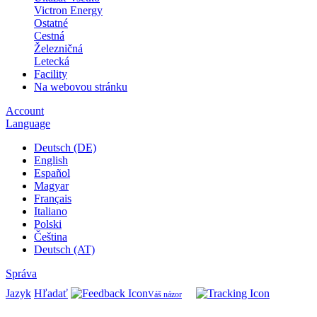
Victron Energy
Ostatné
Cestná
Železničná
Letecká
Facility
Na webovou stránku
Account
Language
Deutsch (DE)
English
Español
Magyar
Français
Italiano
Polski
Čeština
Deutsch (AT)
Správa
Jazyk
Hľadať
Váš názor