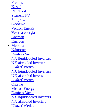
Fronius
Kostal
REFUsol
Siemens PV
Sungrow
GoodWe
Victron Energy
Veterná energia
Enercon
Enercon
Mobilita
Námorné
Danfoss Vacon
NX liquidcooled Inverters
NX aircooled Inverters
Ukázať všetko
NX liquidcooled Inverters
NX aircooled Inverters
Ukázať všetko
Ostatné
Victron Energy
Danfoss Vacon
NX liquidcooled Inverters
NX aircooled Inverters
Ukázať všetko