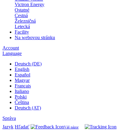
Victron Energy
Ostatné
Cestná
Železničná
Letecká
Facility
Na webovou stránku
Account
Language
Deutsch (DE)
English
Español
Magyar
Français
Italiano
Polski
Čeština
Deutsch (AT)
Správa
Jazyk
Hľadať
Váš názor