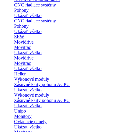
CNC riadiace systémy
Pohony
Ukázať všetko
CNC riadiace systémy
Pohony
Ukázať všetko
SEW
Movidrive
Movitrac
Ukázať všetko
Movidrive
Movitrac
Ukázať všetko
Heller
Výkonové moduly
Zásuvné karty pohonu ACPU
Ukázať všetko
Výkonové moduly
Zásuvné karty pohonu ACPU
Ukázať všetko
Unipo
Monitory
Ovládacie panely
Ukázať všetko