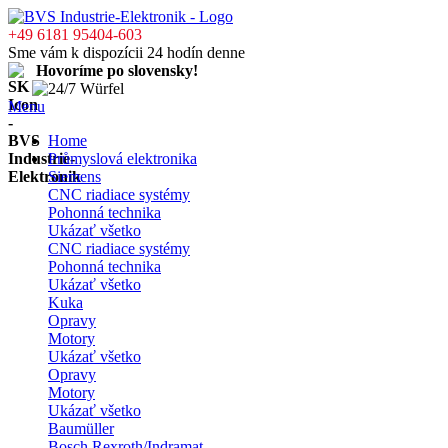
+49 6181 95404-603
Sme vám k dispozícii 24 hodín denne
Hovoríme po slovensky!
Menu
Home
Průmyslová elektronika
Siemens
CNC riadiace systémy
Pohonná technika
Ukázať všetko
CNC riadiace systémy
Pohonná technika
Ukázať všetko
Kuka
Opravy
Motory
Ukázať všetko
Opravy
Motory
Ukázať všetko
Baumüller
Bosch Rexroth/Indramat