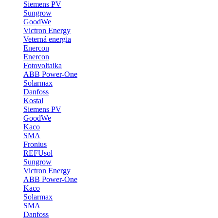
Siemens PV
Sungrow
GoodWe
Victron Energy
Veterná energia
Enercon
Enercon
Fotovoltaika
ABB Power-One
Solarmax
Danfoss
Kostal
Siemens PV
GoodWe
Kaco
SMA
Fronius
REFUsol
Sungrow
Victron Energy
ABB Power-One
Kaco
Solarmax
SMA
Danfoss