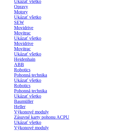
Ukázať všetko
Opravy
Motory
Ukázať všetko
SEW
Movidrive
Movitrac
Ukázať všetko
Movidrive
Movitrac
Ukázať všetko
Heidenhain
ABB
Robotics
Pohonná technika
Ukázať všetko
Robotics
Pohonná technika
Ukázať všetko
Baumüller
Heller
Výkonové moduly
Zásuvné karty pohonu ACPU
Ukázať všetko
Výkonové moduly