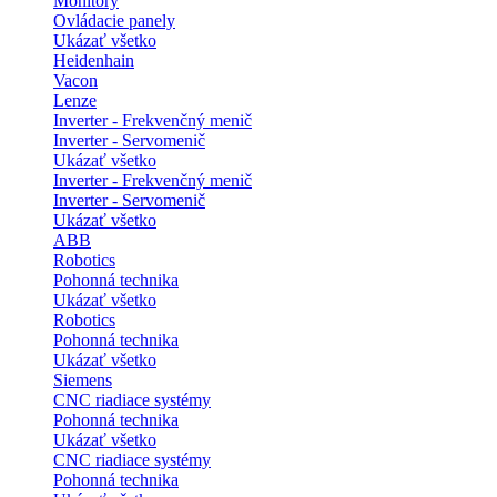
Monitory
Ovládacie panely
Ukázať všetko
Heidenhain
Vacon
Lenze
Inverter - Frekvenčný menič
Inverter - Servomenič
Ukázať všetko
Inverter - Frekvenčný menič
Inverter - Servomenič
Ukázať všetko
ABB
Robotics
Pohonná technika
Ukázať všetko
Robotics
Pohonná technika
Ukázať všetko
Siemens
CNC riadiace systémy
Pohonná technika
Ukázať všetko
CNC riadiace systémy
Pohonná technika