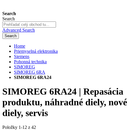
Search
Search
Advanced Search
Search
Home
Priemyselná elektronika
Siemens
Pohonná technika
SIMOREG
SIMOREG 6RA
SIMOREG 6RA24
SIMOREG 6RA24 | Repasácia
produktu, náhradné diely, nové
diely, servis
Položky
1
-
12
z
42