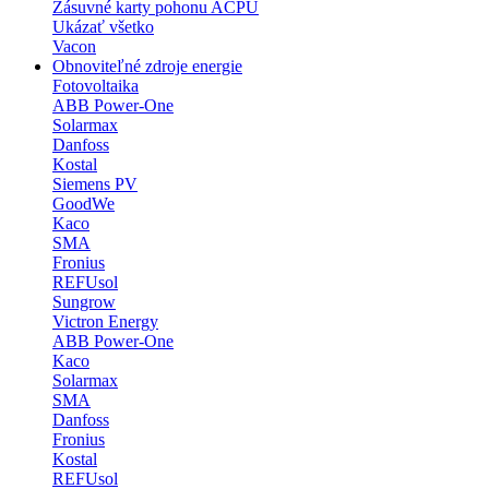
Zásuvné karty pohonu ACPU
Ukázať všetko
Vacon
Obnoviteľné zdroje energie
Fotovoltaika
ABB Power-One
Solarmax
Danfoss
Kostal
Siemens PV
GoodWe
Kaco
SMA
Fronius
REFUsol
Sungrow
Victron Energy
ABB Power-One
Kaco
Solarmax
SMA
Danfoss
Fronius
Kostal
REFUsol