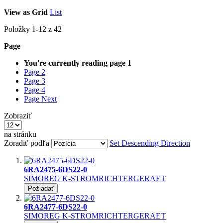
View as
Grid
List
Položky
1
-
12
z
42
Page
You're currently reading page
1
Page
2
Page
3
Page
4
Page
Next
Zobraziť
na stránku
Zoradiť podľa
Set Descending Direction
6RA2475-6DS22-0
SIMOREG K-STROMRICHTERGERAET
Požiadať
6RA2477-6DS22-0
SIMOREG K-STROMRICHTERGERAET