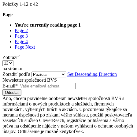
Položky
1
-
12
z
42
Page
You're currently reading page
1
Page
2
Page
3
Page
4
Page
Next
Zobraziť
na stránku
Zoradiť podľa
Set Descending Direction
Newsletter společnosti BVS
E-mail*
Odoslať
Áno, chcem pravidelne odoberať newsletter spoločnosti BVS s
informáciami o nových produktoch a službách, firemných
novinkách, výherných hrách a akciách. Upozornenia týkajúce sa
merania úspešnosti po získaní vášho súhlasu, použití poskytovateľa
zasielacích služieb CleverReach, registrácie prihlásenia a vášho
práva na odstúpenie nájdete v našom vyhlásení o ochrane osobných
údajov. Odhlásenie je možné kedykoľvek.