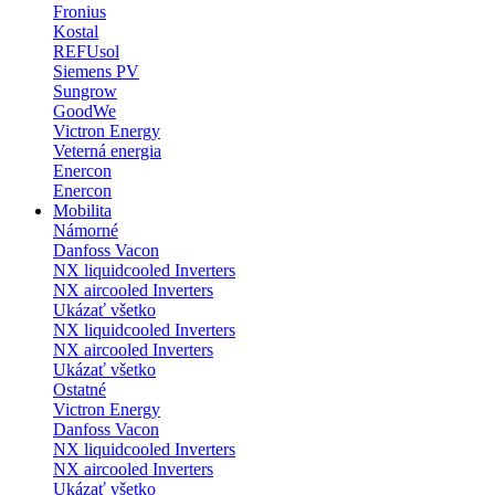
Fronius
Kostal
REFUsol
Siemens PV
Sungrow
GoodWe
Victron Energy
Veterná energia
Enercon
Enercon
Mobilita
Námorné
Danfoss Vacon
NX liquidcooled Inverters
NX aircooled Inverters
Ukázať všetko
NX liquidcooled Inverters
NX aircooled Inverters
Ukázať všetko
Ostatné
Victron Energy
Danfoss Vacon
NX liquidcooled Inverters
NX aircooled Inverters
Ukázať všetko