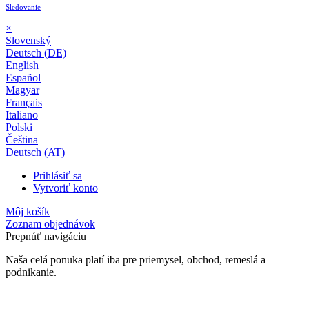
Sledovanie
×
Slovenský
Deutsch (DE)
English
Español
Magyar
Français
Italiano
Polski
Čeština
Deutsch (AT)
Prihlásiť sa
Vytvoriť konto
Môj košík
Zoznam objednávok
Prepnúť navigáciu
Naša celá ponuka platí iba pre priemysel, obchod, remeslá a
podnikanie.
24-mesačná záruka*