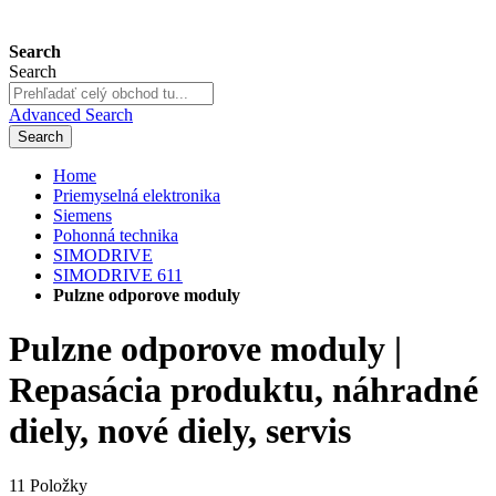
Search
Search
Advanced Search
Search
Home
Priemyselná elektronika
Siemens
Pohonná technika
SIMODRIVE
SIMODRIVE 611
Pulzne odporove moduly
Pulzne odporove moduly |
Repasácia produktu, náhradné
diely, nové diely, servis
11
Položky