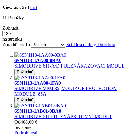
View as
Grid
List
11
Položky
Zobraziť
na stránku
Zoradiť podľa
Set Descending Direction
6SN1113-1AA00-0BA0
SIMODRIVE 611-A/D PULZNÁRAZOVACÍ MODUL
Požiadať
6SN1113-1AA00-1FA0
SIMODRIVE VPM 85, VOLTAGE PROTECTION
MODULE, 85A
Požiadať
6SN1113-1AB01-0BA0
SIMODRIVE 611 PULZNÁPROTIVNÍ MODUL,
Od
408,00 €
bez dane
Podrobnosti