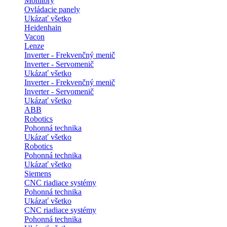
Monitory
Ovládacie panely
Ukázať všetko
Heidenhain
Vacon
Lenze
Inverter - Frekvenčný menič
Inverter - Servomenič
Ukázať všetko
Inverter - Frekvenčný menič
Inverter - Servomenič
Ukázať všetko
ABB
Robotics
Pohonná technika
Ukázať všetko
Robotics
Pohonná technika
Ukázať všetko
Siemens
CNC riadiace systémy
Pohonná technika
Ukázať všetko
CNC riadiace systémy
Pohonná technika