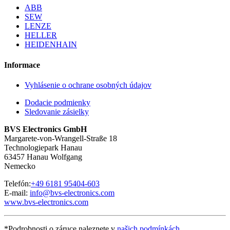
ABB
SEW
LENZE
HELLER
HEIDENHAIN
Informace
Vyhlásenie o ochrane osobných údajov
Dodacie podmienky
Sledovanie zásielky
BVS Electronics GmbH
Margarete-von-Wrangell-Straße 18
Technologiepark Hanau
63457 Hanau Wolfgang
Nemecko
Telefón:
+49 6181 95404-603
E-mail:
info@bvs-electronics.com
www.bvs-electronics.com
*Podrobnosti o záruce naleznete v
našich podmínkách
.