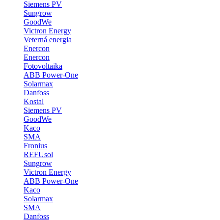
Siemens PV
Sungrow
GoodWe
Victron Energy
Veterná energia
Enercon
Enercon
Fotovoltaika
ABB Power-One
Solarmax
Danfoss
Kostal
Siemens PV
GoodWe
Kaco
SMA
Fronius
REFUsol
Sungrow
Victron Energy
ABB Power-One
Kaco
Solarmax
SMA
Danfoss