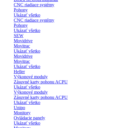
CNC riadiace systémy
Pohony
Ukázať všetko
CNC riadiace systémy
Pohony
Ukázať všetko
SEW
Movidrive
Movitrac
Ukázať všetko
Movidrive
Movitrac
Ukázať všetko
Heller
Výkonové moduly
Zásuvné karty pohonu ACPU
Ukázať všetko
Výkonové moduly
Zásuvné karty pohonu ACPU
Ukázať všetko
Unipo
Monitory
Ovládacie panely
Ukázať všetko