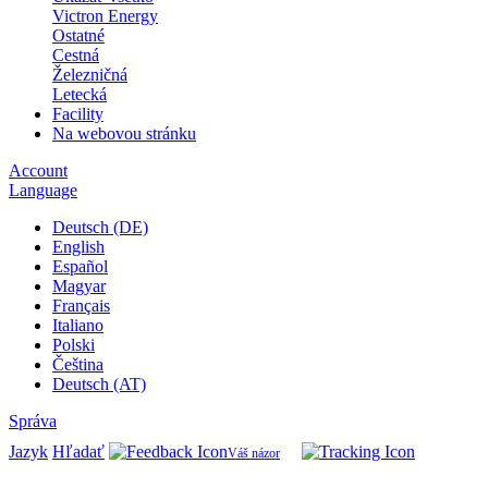
Victron Energy
Ostatné
Cestná
Železničná
Letecká
Facility
Na webovou stránku
Account
Language
Deutsch (DE)
English
Español
Magyar
Français
Italiano
Polski
Čeština
Deutsch (AT)
Správa
Jazyk
Hľadať
Váš názor