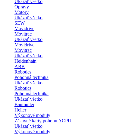
Ukázať všetko
Opravy
Motory
Ukázať všetko
SEW
Movidrive
Movitrac
Ukázať všetko
Movidrive
Movitrac
Ukázať všetko
Heidenhain
ABB
Robotics
Pohonná technika
Ukázať všetko
Robotics
Pohonná technika
Ukázať všetko
Baumüller
Heller
Výkonové moduly
Zásuvné karty pohonu ACPU
Ukázať všetko
Výkonové moduly