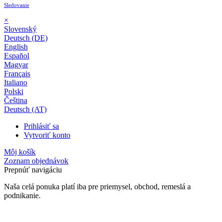
Sledovanie
×
Slovenský
Deutsch (DE)
English
Español
Magyar
Français
Italiano
Polski
Čeština
Deutsch (AT)
Prihlásiť sa
Vytvoriť konto
Môj košík
Zoznam objednávok
Prepnúť navigáciu
Naša celá ponuka platí iba pre priemysel, obchod, remeslá a
podnikanie.
24-mesačná záruka*