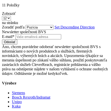
11
Položky
Zobraziť
na stránku
Zoradiť podľa
Set Descending Direction
Newsletter společnosti BVS
E-mail*
Odoslať
Áno, chcem pravidelne odoberať newsletter spoločnosti BVS s
informáciami o nových produktoch a službách, firemných
novinkách, výherných hrách a akciách. Upozornenia týkajúce sa
merania úspešnosti po získaní vášho súhlasu, použití poskytovateľa
zasielacích služieb CleverReach, registrácie prihlásenia a vášho
práva na odstúpenie nájdete v našom vyhlásení o ochrane osobných
údajov. Odhlásenie je možné kedykoľvek.
Výrobce
Siemens
Bosch Rexroth/Indramat
Unipo
Kuka