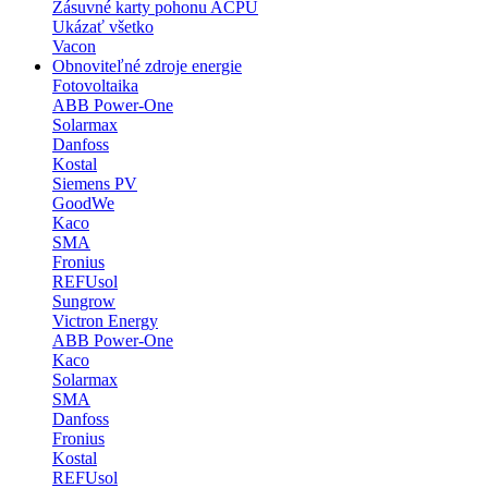
Zásuvné karty pohonu ACPU
Ukázať všetko
Vacon
Obnoviteľné zdroje energie
Fotovoltaika
ABB Power-One
Solarmax
Danfoss
Kostal
Siemens PV
GoodWe
Kaco
SMA
Fronius
REFUsol
Sungrow
Victron Energy
ABB Power-One
Kaco
Solarmax
SMA
Danfoss
Fronius
Kostal
REFUsol