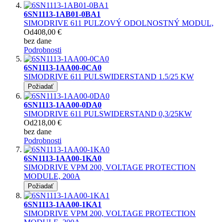
6SN1113-1AB01-0BA1
SIMODRIVE 611 PULZOVÝ ODOLNOSTNÝ MODUL,
Od
408,00 €
bez dane
Podrobnosti
6SN1113-1AA00-0CA0
SIMODRIVE 611 PULSWIDERSTAND 1.5/25 KW
Požiadať
6SN1113-1AA00-0DA0
SIMODRIVE 611 PULSWIDERSTAND 0,3/25KW
Od
218,00 €
bez dane
Podrobnosti
6SN1113-1AA00-1KA0
SIMODRIVE VPM 200, VOLTAGE PROTECTION
MODULE, 200A
Požiadať
6SN1113-1AA00-1KA1
SIMODRIVE VPM 200, VOLTAGE PROTECTION