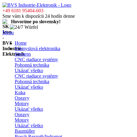
+49 6181 95404-603
Sme vám k dispozícii 24 hodín denne
Hovoríme po slovensky!
Menu
Home
Průmyslová elektronika
Siemens
CNC riadiace systémy
Pohonná technika
Ukázať všetko
CNC riadiace systémy
Pohonná technika
Ukázať všetko
Kuka
Opravy
Motory
Ukázať všetko
Opravy
Motory
Ukázať všetko
Baumüller
Bosch Rexroth/Indramat