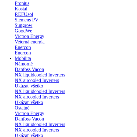
Fronius
Kostal
REFUsol
Siemens PV
Sungrow
GoodWe
Victron Energy
Veterná energia
Enercon
Enercon
Mobilita
Námorné
Danfoss Vacon
NX liquidcooled Inverters
NX aircooled Inverters
Ukázať všetko
NX liquidcooled Inverters
NX aircooled Inverters
Ukázať všetko
Ostatné
Victron Energy
Danfoss Vacon
NX liquidcooled Inverters
NX aircooled Inverters
Ukázať všetko