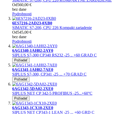
SIMATIC S7-200, CPU 226 KOMPAKTNÉ ZARIADENIE
Od
560,00 €
bez dane
Podrobnosti
6ES7216-2AD23-0XB0
SIMATIC S7-200, CPU 226 Kompakt zariadenie
Od
545,00 €
bez dane
Podrobnosti
6AG1340-1AH02-2AY0
SIPLUS S7-300 CP340 RS232 -25 .. +60 GRAD C
Požiadať
6AG1341-1AH02-7AE0
SIPLUS S7-300, CP341 -25 ... +70 GRAD C
Požiadať
6AG1342-5DA02-2XE0
SIPLUS NET CP 342-5 PROFIBUS -25...+60°C
Požiadať
6AG1343-1CX10-2XE0
SIPLUS NET CP343-1 LEAN -25 ... +60 GRD C