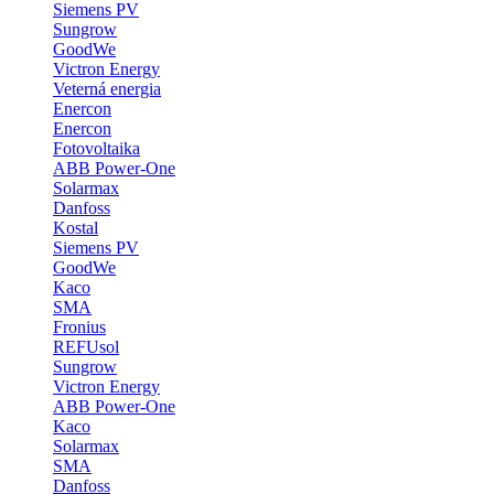
Siemens PV
Sungrow
GoodWe
Victron Energy
Veterná energia
Enercon
Enercon
Fotovoltaika
ABB Power-One
Solarmax
Danfoss
Kostal
Siemens PV
GoodWe
Kaco
SMA
Fronius
REFUsol
Sungrow
Victron Energy
ABB Power-One
Kaco
Solarmax
SMA
Danfoss