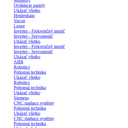
Monitory
Ovládacie panely
Ukázať všetko
Heidenhain
Vacon
Lenze
Inverter - Frekvenčný menič
Inverter - Servomenič
Ukázať všetko
Inverter - Frekvenčný menič
Inverter - Servomenič
Ukázať všetko
ABB
Robotics
Pohonná technika
Ukázať všetko
Robotics
Pohonná technika
Ukázať všetko
Siemens
CNC riadiace systémy
Pohonná technika
Ukázať všetko
CNC riadiace systémy
Pohonná technika