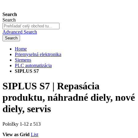
Search
Search
Advanced Search
Search
Home
Priemyselná elektronika
Siemens
PLC automatizácia
SIPLUS S7
SIPLUS S7 | Repasácia
produktu, náhradné diely, nové
diely, servis
Položky
1
-
12
z
513
View as
Grid
List