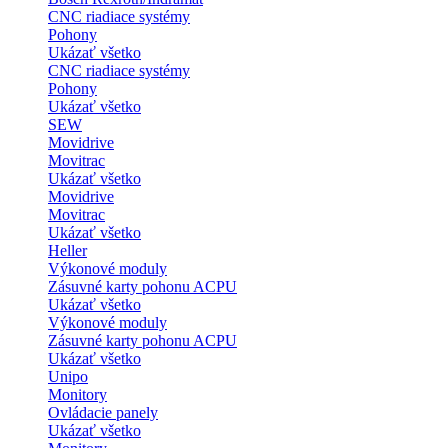
CNC riadiace systémy
Pohony
Ukázať všetko
CNC riadiace systémy
Pohony
Ukázať všetko
SEW
Movidrive
Movitrac
Ukázať všetko
Movidrive
Movitrac
Ukázať všetko
Heller
Výkonové moduly
Zásuvné karty pohonu ACPU
Ukázať všetko
Výkonové moduly
Zásuvné karty pohonu ACPU
Ukázať všetko
Unipo
Monitory
Ovládacie panely
Ukázať všetko