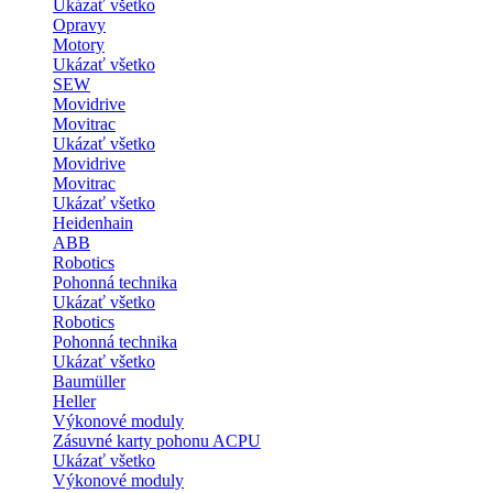
Ukázať všetko
Opravy
Motory
Ukázať všetko
SEW
Movidrive
Movitrac
Ukázať všetko
Movidrive
Movitrac
Ukázať všetko
Heidenhain
ABB
Robotics
Pohonná technika
Ukázať všetko
Robotics
Pohonná technika
Ukázať všetko
Baumüller
Heller
Výkonové moduly
Zásuvné karty pohonu ACPU
Ukázať všetko
Výkonové moduly