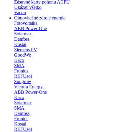
Zásuvné karty pohonu ACPU
Ukázať všetko
Vacon
Obnoviteľné zdroje energie
Fotovoltaika
ABB Power-One
Solarmax
Danfoss
Kostal
Siemens PV
GoodWe
Kaco
SMA
Fronius
REFUsol
Sungrow
Victron Energy
ABB Power-One
Kaco
Solarmax
SMA
Danfoss
Fronius
Kostal
REFUsol