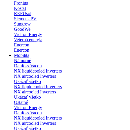
Fronius
Kostal
REFUsol
Siemens PV
Sungrow
GoodWe
Victron Energy
Veterná energia
Enercon
Enercon
Mobilita
Námorné
Danfoss Vacon
NX liquidcooled Inverters
NX aircooled Inverters
Ukázať všetko
NX liquidcooled Inverters
NX aircooled Inverters
Ukázať všetko
Ostatné
Victron Energy
Danfoss Vacon
NX liquidcooled Inverters
NX aircooled Inverters
Ukázať všetko