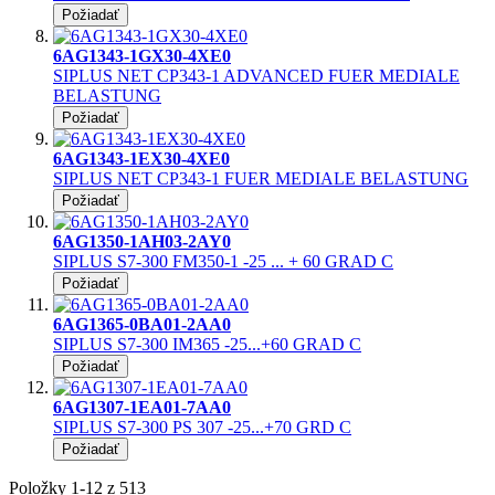
Požiadať
6AG1343-1GX30-4XE0
SIPLUS NET CP343-1 ADVANCED FUER MEDIALE
BELASTUNG
Požiadať
6AG1343-1EX30-4XE0
SIPLUS NET CP343-1 FUER MEDIALE BELASTUNG
Požiadať
6AG1350-1AH03-2AY0
SIPLUS S7-300 FM350-1 -25 ... + 60 GRAD C
Požiadať
6AG1365-0BA01-2AA0
SIPLUS S7-300 IM365 -25...+60 GRAD C
Požiadať
6AG1307-1EA01-7AA0
SIPLUS S7-300 PS 307 -25...+70 GRD C
Požiadať
Položky
1
-
12
z
513