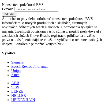
Newsletter společnosti BVS
E-mail*
Odoslať
Áno, chcem pravidelne odoberať newsletter spoločnosti BVS s
informáciami o nových produktoch a službách, firemných
novinkách, výherných hrách a akciách. Upozornenia týkajúce sa
merania úspešnosti po získaní vášho súhlasu, použití poskytovateľa
zasielacích služieb CleverReach, registrácie prihlásenia a vášho
práva na odstúpenie nájdete v našom vyhlásení o ochrane osobných
údajov. Odhlásenie je možné kedykoľvek.
Výrobce
Siemens
Bosch Rexroth/Indramat
Unipo
Kuka
ABB
SEW
LENZE
HELLER
HEIDENHAIN