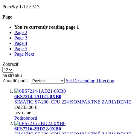
Položky
1
-
12
z
513
Page
You're currently reading page
1
Page
2
Page
3
Page
4
Page
5
Page
Next
Zobraziť
na stránku
Zoradiť podľa
Set Descending Direction
6ES7214-1AD21-0XB0
SIMATIC S7-200, CPU 224 KOMPAKTNÉ ZARIADENIE
Od
233,00 €
bez dane
Podrobnosti
6ES7216-2BD22-0XB0