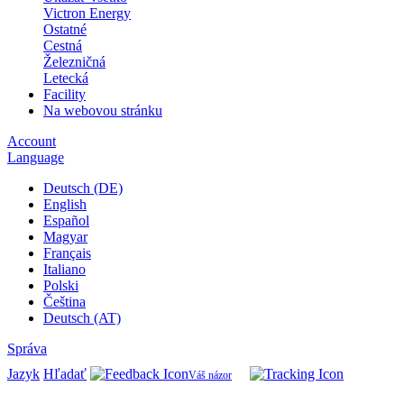
Victron Energy
Ostatné
Cestná
Železničná
Letecká
Facility
Na webovou stránku
Account
Language
Deutsch (DE)
English
Español
Magyar
Français
Italiano
Polski
Čeština
Deutsch (AT)
Správa
Jazyk
Hľadať
Váš názor