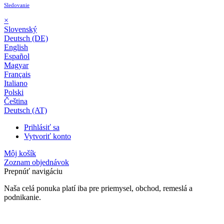
Sledovanie
×
Slovenský
Deutsch (DE)
English
Español
Magyar
Français
Italiano
Polski
Čeština
Deutsch (AT)
Prihlásiť sa
Vytvoriť konto
Môj košík
Zoznam objednávok
Prepnúť navigáciu
Naša celá ponuka platí iba pre priemysel, obchod, remeslá a
podnikanie.
24-mesačná záruka*