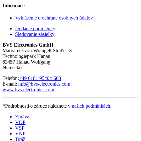
Informace
Vyhlásenie o ochrane osobných údajov
Dodacie podmienky
Sledovanie zásielky
BVS Electronics GmbH
Margarete-von-Wrangell-Straße 18
Technologiepark Hanau
63457 Hanau Wolfgang
Nemecko
Telefón:
+49 6181 95404-603
E-mail:
info@bvs-electronics.com
www.bvs-electronics.com
*Podrobnosti o záruce naleznete v
našich podmínkách
.
Zpráva
VOP
VSP
VNP
Tiráž