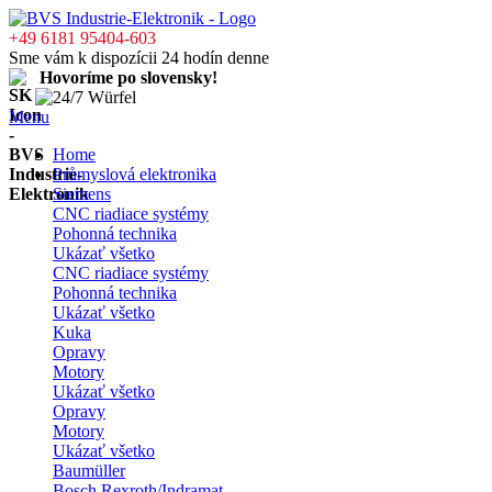
+49 6181 95404-603
Sme vám k dispozícii 24 hodín denne
Hovoríme po slovensky!
Menu
Home
Průmyslová elektronika
Siemens
CNC riadiace systémy
Pohonná technika
Ukázať všetko
CNC riadiace systémy
Pohonná technika
Ukázať všetko
Kuka
Opravy
Motory
Ukázať všetko
Opravy
Motory
Ukázať všetko
Baumüller
Bosch Rexroth/Indramat