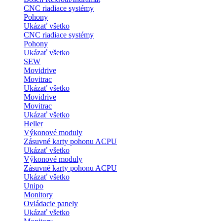
CNC riadiace systémy
Pohony
Ukázať všetko
CNC riadiace systémy
Pohony
Ukázať všetko
SEW
Movidrive
Movitrac
Ukázať všetko
Movidrive
Movitrac
Ukázať všetko
Heller
Výkonové moduly
Zásuvné karty pohonu ACPU
Ukázať všetko
Výkonové moduly
Zásuvné karty pohonu ACPU
Ukázať všetko
Unipo
Monitory
Ovládacie panely
Ukázať všetko