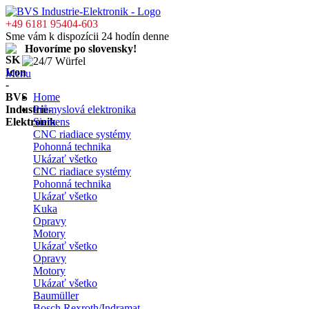
+49 6181 95404-603
Sme vám k dispozícii 24 hodín denne
Hovoríme po slovensky!
Menu
Home
Průmyslová elektronika
Siemens
CNC riadiace systémy
Pohonná technika
Ukázať všetko
CNC riadiace systémy
Pohonná technika
Ukázať všetko
Kuka
Opravy
Motory
Ukázať všetko
Opravy
Motory
Ukázať všetko
Baumüller
Bosch Rexroth/Indramat