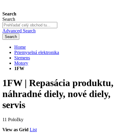
Search
Search
Advanced Search
Search
Home
Priemyselná elektronika
Siemens
Motory
1FW
1FW | Repasácia produktu,
náhradné diely, nové diely,
servis
11
Položky
View as
Grid
List