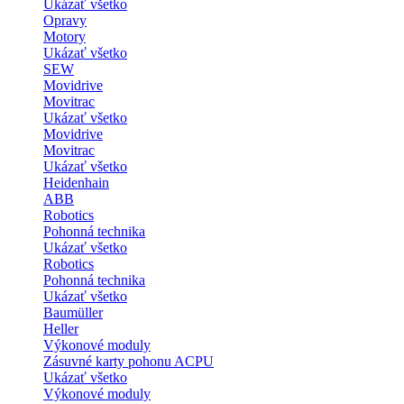
Ukázať všetko
Opravy
Motory
Ukázať všetko
SEW
Movidrive
Movitrac
Ukázať všetko
Movidrive
Movitrac
Ukázať všetko
Heidenhain
ABB
Robotics
Pohonná technika
Ukázať všetko
Robotics
Pohonná technika
Ukázať všetko
Baumüller
Heller
Výkonové moduly
Zásuvné karty pohonu ACPU
Ukázať všetko
Výkonové moduly