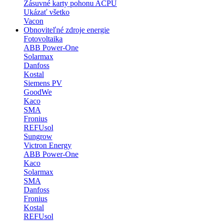
Zásuvné karty pohonu ACPU
Ukázať všetko
Vacon
Obnoviteľné zdroje energie
Fotovoltaika
ABB Power-One
Solarmax
Danfoss
Kostal
Siemens PV
GoodWe
Kaco
SMA
Fronius
REFUsol
Sungrow
Victron Energy
ABB Power-One
Kaco
Solarmax
SMA
Danfoss
Fronius
Kostal
REFUsol