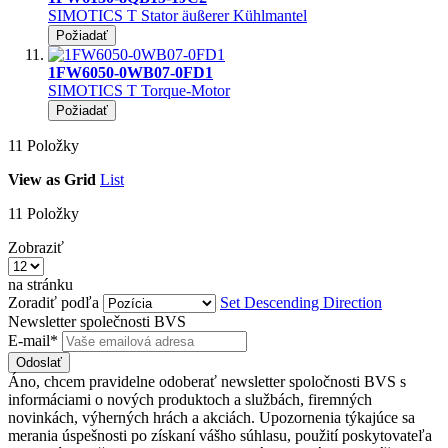
SIMOTICS T Stator äußerer Kühlmantel
Požiadať
1FW6050-0WB07-0FD1
SIMOTICS T Torque-Motor
Požiadať
11
Položky
View as
Grid
List
11
Položky
Zobraziť
na stránku
Zoradiť podľa
Set Descending Direction
Newsletter společnosti BVS
E-mail*
Odoslať
Áno, chcem pravidelne odoberať newsletter spoločnosti BVS s
informáciami o nových produktoch a službách, firemných
novinkách, výherných hrách a akciách. Upozornenia týkajúce sa
merania úspešnosti po získaní vášho súhlasu, použití poskytovateľa