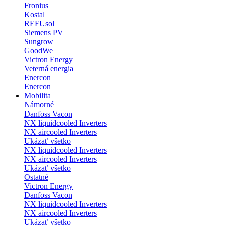
Fronius
Kostal
REFUsol
Siemens PV
Sungrow
GoodWe
Victron Energy
Veterná energia
Enercon
Enercon
Mobilita
Námorné
Danfoss Vacon
NX liquidcooled Inverters
NX aircooled Inverters
Ukázať všetko
NX liquidcooled Inverters
NX aircooled Inverters
Ukázať všetko
Ostatné
Victron Energy
Danfoss Vacon
NX liquidcooled Inverters
NX aircooled Inverters
Ukázať všetko