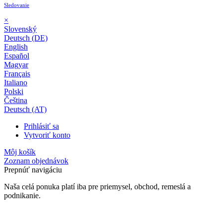
Sledovanie
×
Slovenský
Deutsch (DE)
English
Español
Magyar
Français
Italiano
Polski
Čeština
Deutsch (AT)
Prihlásiť sa
Vytvoriť konto
Môj košík
Zoznam objednávok
Prepnúť navigáciu
Naša celá ponuka platí iba pre priemysel, obchod, remeslá a
podnikanie.
24-mesačná záruka*