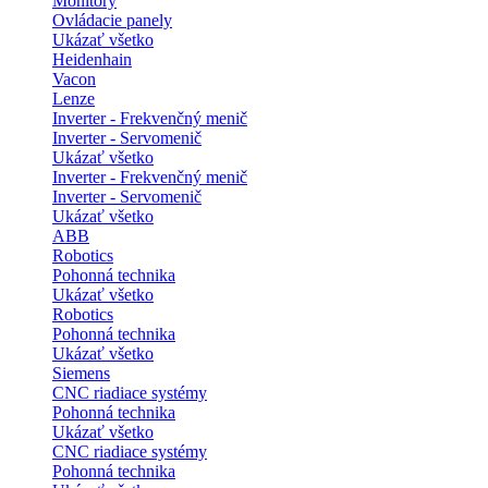
Monitory
Ovládacie panely
Ukázať všetko
Heidenhain
Vacon
Lenze
Inverter - Frekvenčný menič
Inverter - Servomenič
Ukázať všetko
Inverter - Frekvenčný menič
Inverter - Servomenič
Ukázať všetko
ABB
Robotics
Pohonná technika
Ukázať všetko
Robotics
Pohonná technika
Ukázať všetko
Siemens
CNC riadiace systémy
Pohonná technika
Ukázať všetko
CNC riadiace systémy
Pohonná technika