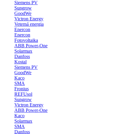
Siemens PV
Sungrow
GoodWe
Victron Energy
Veterná energia
Enercon
Enercon
Fotovoltaika
ABB Power-One
Solarmax
Danfoss
Kostal
Siemens PV
GoodWe
Kaco
SMA
Fronius
REFUsol
Sungrow
Victron Energy
ABB Power-One
Kaco
Solarmax
SMA
Danfoss