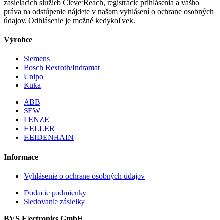
zasielacích služieb CleverReach, registrácie prihlásenia a vášho
práva na odstúpenie nájdete v našom vyhlásení o ochrane osobných
údajov. Odhlásenie je možné kedykoľvek.
Výrobce
Siemens
Bosch Rexroth/Indramat
Unipo
Kuka
ABB
SEW
LENZE
HELLER
HEIDENHAIN
Informace
Vyhlásenie o ochrane osobných údajov
Dodacie podmienky
Sledovanie zásielky
BVS Electronics GmbH