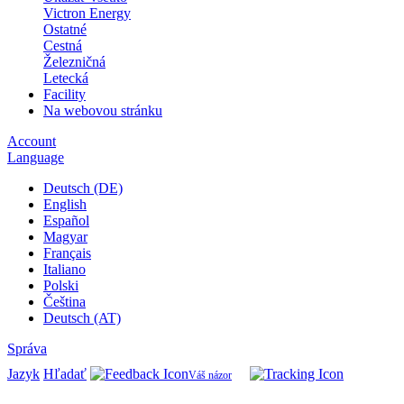
Victron Energy
Ostatné
Cestná
Železničná
Letecká
Facility
Na webovou stránku
Account
Language
Deutsch (DE)
English
Español
Magyar
Français
Italiano
Polski
Čeština
Deutsch (AT)
Správa
Jazyk
Hľadať
Váš názor