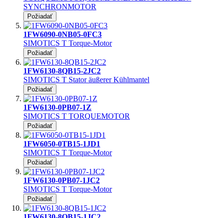
SYNCHRONMOTOR
Požiadať
1FW6090-0NB05-0FC3
SIMOTICS T Torque-Motor
Požiadať
1FW6130-8QB15-2JC2
SIMOTICS T Stator äußerer Kühlmantel
Požiadať
1FW6130-0PB07-1Z
SIMOTICS T TORQUEMOTOR
Požiadať
1FW6050-0TB15-1JD1
SIMOTICS T Torque-Motor
Požiadať
1FW6130-0PB07-1JC2
SIMOTICS T Torque-Motor
Požiadať
1FW6130-8QB15-1JC2