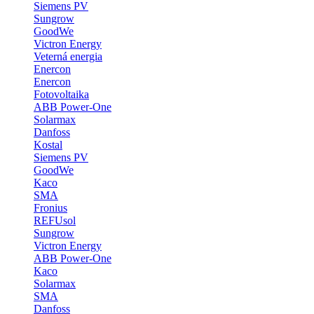
Siemens PV
Sungrow
GoodWe
Victron Energy
Veterná energia
Enercon
Enercon
Fotovoltaika
ABB Power-One
Solarmax
Danfoss
Kostal
Siemens PV
GoodWe
Kaco
SMA
Fronius
REFUsol
Sungrow
Victron Energy
ABB Power-One
Kaco
Solarmax
SMA
Danfoss