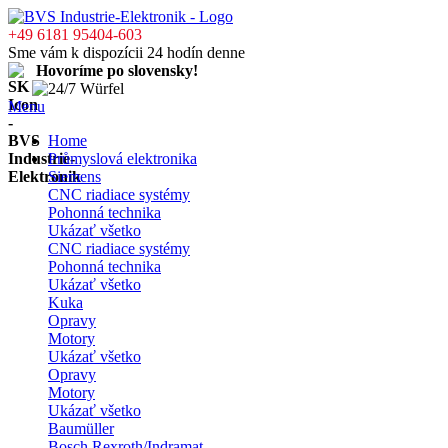
+49 6181 95404-603
Sme vám k dispozícii 24 hodín denne
Hovoríme po slovensky!
Menu
Home
Průmyslová elektronika
Siemens
CNC riadiace systémy
Pohonná technika
Ukázať všetko
CNC riadiace systémy
Pohonná technika
Ukázať všetko
Kuka
Opravy
Motory
Ukázať všetko
Opravy
Motory
Ukázať všetko
Baumüller
Bosch Rexroth/Indramat