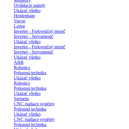
Monitory
Ovládacie panely
Ukázať všetko
Heidenhain
Vacon
Lenze
Inverter - Frekvenčný menič
Inverter - Servomenič
Ukázať všetko
Inverter - Frekvenčný menič
Inverter - Servomenič
Ukázať všetko
ABB
Robotics
Pohonná technika
Ukázať všetko
Robotics
Pohonná technika
Ukázať všetko
Siemens
CNC riadiace systémy
Pohonná technika
Ukázať všetko
CNC riadiace systémy
Pohonná technika