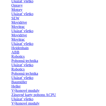
Ukázať všetko
Opravy
Motory
Ukázať všetko
SEW
Movidrive
Movitrac
Ukázať všetko
Movidrive
Movitrac
Ukázať všetko
Heidenhain
ABB
Robotics
Pohonná technika
Ukázať všetko
Robotics
Pohonná technika
Ukázať všetko
Baumüller
Heller
Výkonové moduly
Zásuvné karty pohonu ACPU
Ukázať všetko
Výkonové moduly