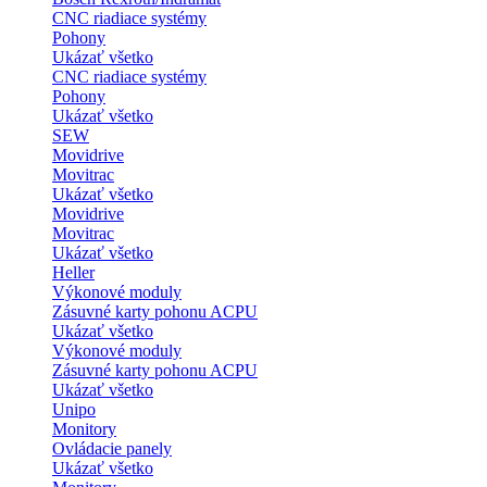
CNC riadiace systémy
Pohony
Ukázať všetko
CNC riadiace systémy
Pohony
Ukázať všetko
SEW
Movidrive
Movitrac
Ukázať všetko
Movidrive
Movitrac
Ukázať všetko
Heller
Výkonové moduly
Zásuvné karty pohonu ACPU
Ukázať všetko
Výkonové moduly
Zásuvné karty pohonu ACPU
Ukázať všetko
Unipo
Monitory
Ovládacie panely
Ukázať všetko