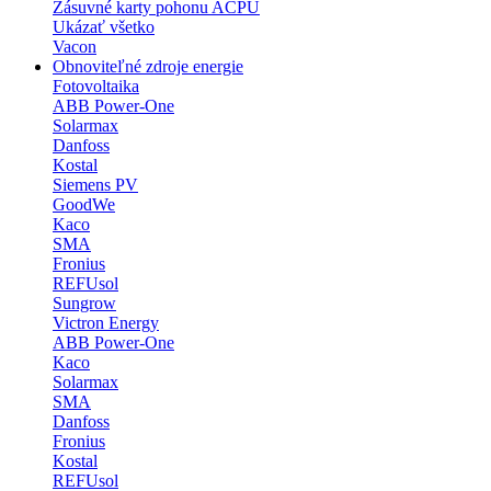
Zásuvné karty pohonu ACPU
Ukázať všetko
Vacon
Obnoviteľné zdroje energie
Fotovoltaika
ABB Power-One
Solarmax
Danfoss
Kostal
Siemens PV
GoodWe
Kaco
SMA
Fronius
REFUsol
Sungrow
Victron Energy
ABB Power-One
Kaco
Solarmax
SMA
Danfoss
Fronius
Kostal
REFUsol