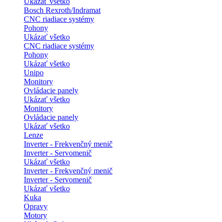
Ukázať všetko
Bosch Rexroth/Indramat
CNC riadiace systémy
Pohony
Ukázať všetko
CNC riadiace systémy
Pohony
Ukázať všetko
Unipo
Monitory
Ovládacie panely
Ukázať všetko
Monitory
Ovládacie panely
Ukázať všetko
Lenze
Inverter - Frekvenčný menič
Inverter - Servomenič
Ukázať všetko
Inverter - Frekvenčný menič
Inverter - Servomenič
Ukázať všetko
Kuka
Opravy
Motory