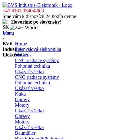
+49 6181 95404-603
Sme vám k dispozícii 24 hodín denne
Hovoríme po slovensky!
Menu
Home
Průmyslová elektronika
Siemens
CNC riadiace systémy
Pohonná technika
Ukázať všetko
CNC riadiace systémy
Pohonná technika
Ukázať všetko
Kuka
Opravy
Motory
Ukázať všetko
Opravy
Motory
Ukázať všetko
Baumüller
Bosch Rexroth/Indramat