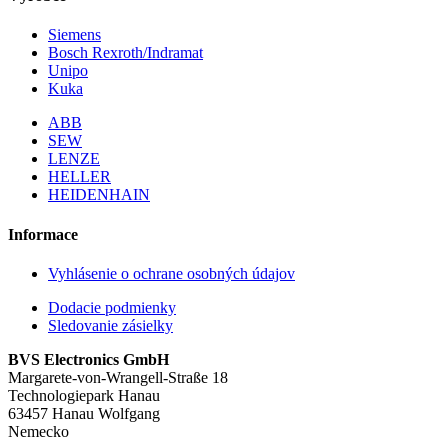
Siemens
Bosch Rexroth/Indramat
Unipo
Kuka
ABB
SEW
LENZE
HELLER
HEIDENHAIN
Informace
Vyhlásenie o ochrane osobných údajov
Dodacie podmienky
Sledovanie zásielky
BVS Electronics GmbH
Margarete-von-Wrangell-Straße 18
Technologiepark Hanau
63457 Hanau Wolfgang
Nemecko