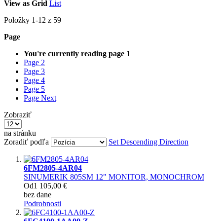
View as
Grid
List
Položky
1
-
12
z
59
Page
You're currently reading page
1
Page
2
Page
3
Page
4
Page
5
Page
Next
Zobraziť
na stránku
Zoradiť podľa
Set Descending Direction
6FM2805-4AR04
SINUMERIK 805SM 12" MONITOR, MONOCHROM
Od
1 105,00 €
bez dane
Podrobnosti