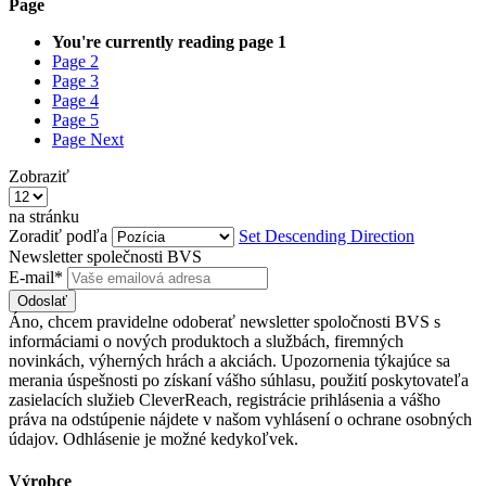
Page
You're currently reading page
1
Page
2
Page
3
Page
4
Page
5
Page
Next
Zobraziť
na stránku
Zoradiť podľa
Set Descending Direction
Newsletter společnosti BVS
E-mail*
Odoslať
Áno, chcem pravidelne odoberať newsletter spoločnosti BVS s
informáciami o nových produktoch a službách, firemných
novinkách, výherných hrách a akciách. Upozornenia týkajúce sa
merania úspešnosti po získaní vášho súhlasu, použití poskytovateľa
zasielacích služieb CleverReach, registrácie prihlásenia a vášho
práva na odstúpenie nájdete v našom vyhlásení o ochrane osobných
údajov. Odhlásenie je možné kedykoľvek.
Výrobce