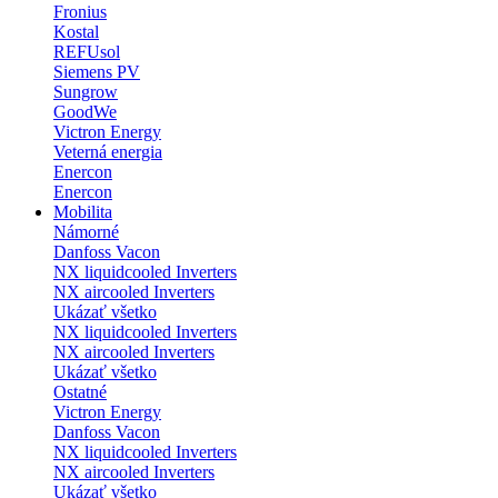
Fronius
Kostal
REFUsol
Siemens PV
Sungrow
GoodWe
Victron Energy
Veterná energia
Enercon
Enercon
Mobilita
Námorné
Danfoss Vacon
NX liquidcooled Inverters
NX aircooled Inverters
Ukázať všetko
NX liquidcooled Inverters
NX aircooled Inverters
Ukázať všetko
Ostatné
Victron Energy
Danfoss Vacon
NX liquidcooled Inverters
NX aircooled Inverters
Ukázať všetko