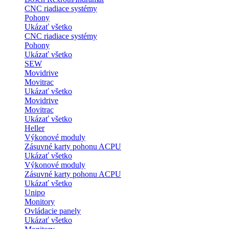
CNC riadiace systémy
Pohony
Ukázať všetko
CNC riadiace systémy
Pohony
Ukázať všetko
SEW
Movidrive
Movitrac
Ukázať všetko
Movidrive
Movitrac
Ukázať všetko
Heller
Výkonové moduly
Zásuvné karty pohonu ACPU
Ukázať všetko
Výkonové moduly
Zásuvné karty pohonu ACPU
Ukázať všetko
Unipo
Monitory
Ovládacie panely
Ukázať všetko