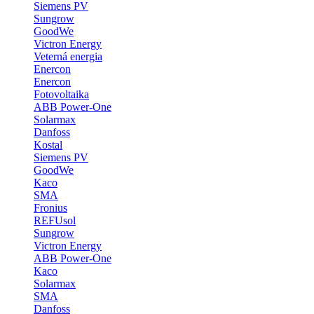
Siemens PV
Sungrow
GoodWe
Victron Energy
Veterná energia
Enercon
Enercon
Fotovoltaika
ABB Power-One
Solarmax
Danfoss
Kostal
Siemens PV
GoodWe
Kaco
SMA
Fronius
REFUsol
Sungrow
Victron Energy
ABB Power-One
Kaco
Solarmax
SMA
Danfoss