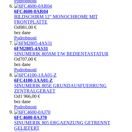
Podrobnosti
6FC4600-0AR04
BILDSCHIRM 12" MONOCHROME MIT
FRONTPLATTE
Od
981,00 €
bez dane
Podrobnosti
6FM2805-4AS31
SINUMERIK 805SM T/W BEDIENTASTATUR
Od
707,00 €
bez dane
Podrobnosti
6FC4100-1AA01-Z
SINUMERIK 805E GRUNDAUSFUEHRUNG
ZENTRALGERAET
Od
1 966,00 €
bez dane
Podrobnosti
6FC4600-0AJ70
SINUMERIK 805 ERGAENZUNG GETRENNT
GELIEFERT