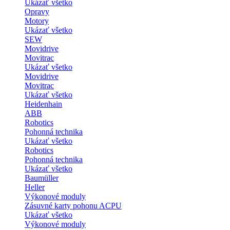
Ukázať všetko
Opravy
Motory
Ukázať všetko
SEW
Movidrive
Movitrac
Ukázať všetko
Movidrive
Movitrac
Ukázať všetko
Heidenhain
ABB
Robotics
Pohonná technika
Ukázať všetko
Robotics
Pohonná technika
Ukázať všetko
Baumüller
Heller
Výkonové moduly
Zásuvné karty pohonu ACPU
Ukázať všetko
Výkonové moduly