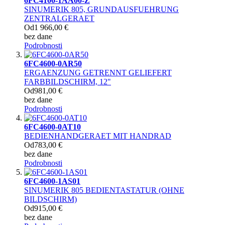
6FC4100-1AA00-Z
SINUMERIK 805, GRUNDAUSFUEHRUNG
ZENTRALGERAET
Od
1 966,00 €
bez dane
Podrobnosti
6FC4600-0AR50
ERGAENZUNG GETRENNT GELIEFERT
FARBBILDSCHIRM, 12"
Od
981,00 €
bez dane
Podrobnosti
6FC4600-0AT10
BEDIENHANDGERAET MIT HANDRAD
Od
783,00 €
bez dane
Podrobnosti
6FC4600-1AS01
SINUMERIK 805 BEDIENTASTATUR (OHNE
BILDSCHIRM)
Od
915,00 €
bez dane