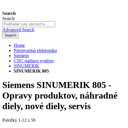
Search
Search
Advanced Search
Search
Home
Priemyselná elektronika
Siemens
CNC riadiace systémy
SINUMERIK
SINUMERIK 805
Siemens SINUMERIK 805 -
Opravy produktov, náhradné
diely, nové diely, servis
Položky
1
-
12
z
59