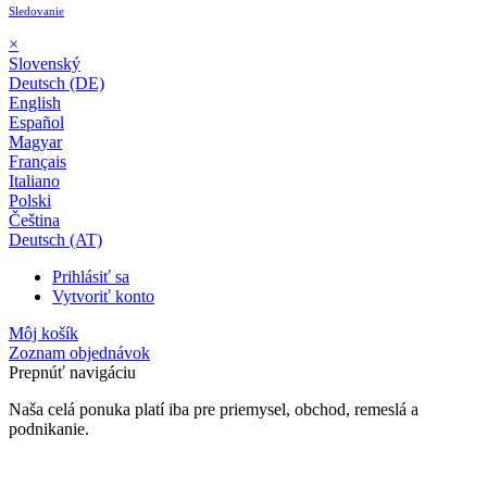
Sledovanie
×
Slovenský
Deutsch (DE)
English
Español
Magyar
Français
Italiano
Polski
Čeština
Deutsch (AT)
Prihlásiť sa
Vytvoriť konto
Môj košík
Zoznam objednávok
Prepnúť navigáciu
Naša celá ponuka platí iba pre priemysel, obchod, remeslá a
podnikanie.
24-mesačná záruka*