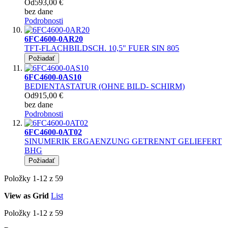
Od
593,00 €
bez dane
Podrobnosti
6FC4600-0AR20
TFT-FLACHBILDSCH. 10,5" FUER SIN 805
Požiadať
6FC4600-0AS10
BEDIENTASTATUR (OHNE BILD- SCHIRM)
Od
915,00 €
bez dane
Podrobnosti
6FC4600-0AT02
SINUMERIK ERGAENZUNG GETRENNT GELIEFERT
BHG
Požiadať
Položky
1
-
12
z
59
View as
Grid
List
Položky
1
-
12
z
59