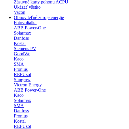
Zásuvné karty pohonu ACPU
Ukázať všetko
Vacon
Obnoviteľné zdroje energie
Fotovoltaika
ABB Power-One
Solarmax
Danfoss
Kostal
Siemens PV
GoodWe
Kaco
SMA
Fronius
REFUsol
Sungrow
Victron Energy
ABB Power-One
Kaco
Solarmax
SMA
Danfoss
Fronius
Kostal
REFUsol