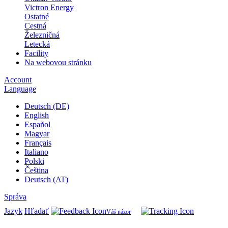
Victron Energy
Ostatné
Cestná
Železničná
Letecká
Facility
Na webovou stránku
Account
Language
Deutsch (DE)
English
Español
Magyar
Français
Italiano
Polski
Čeština
Deutsch (AT)
Správa
Jazyk
Hľadať
Váš názor