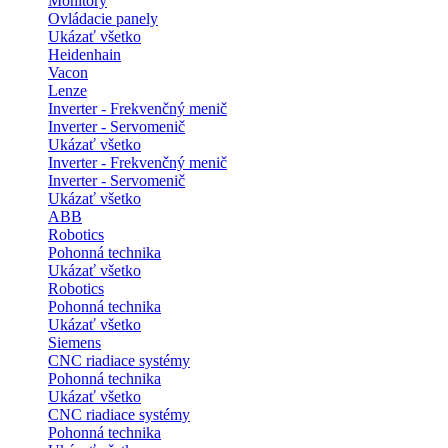
Monitory
Ovládacie panely
Ukázať všetko
Heidenhain
Vacon
Lenze
Inverter - Frekvenčný menič
Inverter - Servomenič
Ukázať všetko
Inverter - Frekvenčný menič
Inverter - Servomenič
Ukázať všetko
ABB
Robotics
Pohonná technika
Ukázať všetko
Robotics
Pohonná technika
Ukázať všetko
Siemens
CNC riadiace systémy
Pohonná technika
Ukázať všetko
CNC riadiace systémy
Pohonná technika