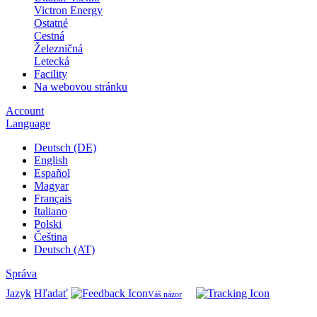
Victron Energy
Ostatné
Cestná
Železničná
Letecká
Facility
Na webovou stránku
Account
Language
Deutsch (DE)
English
Español
Magyar
Français
Italiano
Polski
Čeština
Deutsch (AT)
Správa
Jazyk
Hľadať
Váš názor