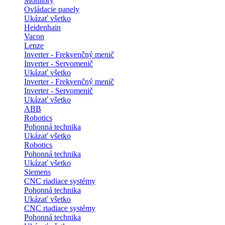
Monitory
Ovládacie panely
Ukázať všetko
Heidenhain
Vacon
Lenze
Inverter - Frekvenčný menič
Inverter - Servomenič
Ukázať všetko
Inverter - Frekvenčný menič
Inverter - Servomenič
Ukázať všetko
ABB
Robotics
Pohonná technika
Ukázať všetko
Robotics
Pohonná technika
Ukázať všetko
Siemens
CNC riadiace systémy
Pohonná technika
Ukázať všetko
CNC riadiace systémy
Pohonná technika