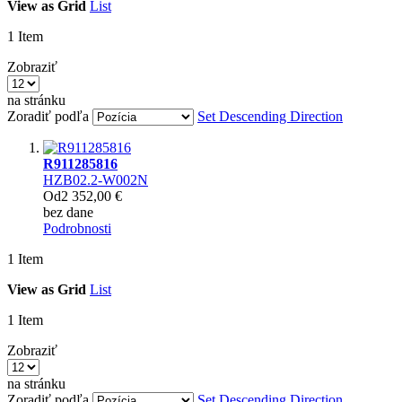
View as
Grid
List
1
Item
Zobraziť
na stránku
Zoradiť podľa
Set Descending Direction
R911285816
HZB02.2-W002N
Od
2 352,00 €
bez dane
Podrobnosti
1
Item
View as
Grid
List
1
Item
Zobraziť
na stránku
Zoradiť podľa
Set Descending Direction