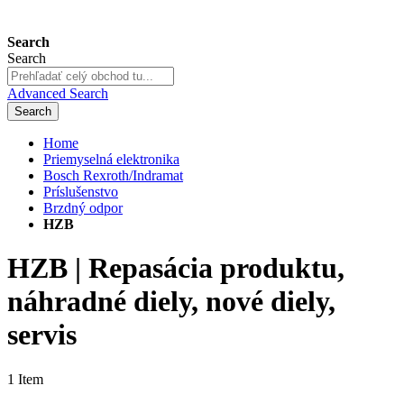
Search
Search
Advanced Search
Search
Home
Priemyselná elektronika
Bosch Rexroth/Indramat
Príslušenstvo
Brzdný odpor
HZB
HZB | Repasácia produktu,
náhradné diely, nové diely,
servis
1
Item