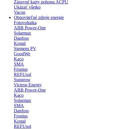
Zásuvné karty pohonu ACPU
Ukázať všetko
Vacon
Obnoviteľné zdroje energie
Fotovoltaika
ABB Power-One
Solarmax
Danfoss
Kostal
Siemens PV
GoodWe
Kaco
SMA
Fronius
REFUsol
Sungrow
Victron Energy
ABB Power-One
Kaco
Solarmax
SMA
Danfoss
Fronius
Kostal
REFUsol