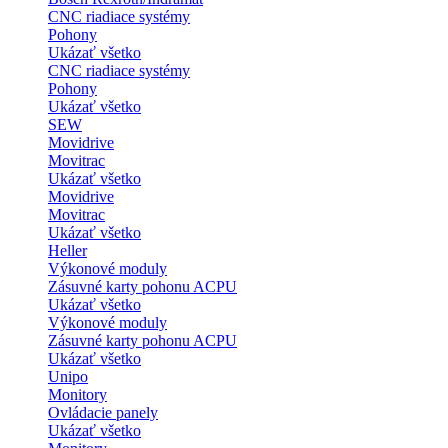
CNC riadiace systémy
Pohony
Ukázať všetko
CNC riadiace systémy
Pohony
Ukázať všetko
SEW
Movidrive
Movitrac
Ukázať všetko
Movidrive
Movitrac
Ukázať všetko
Heller
Výkonové moduly
Zásuvné karty pohonu ACPU
Ukázať všetko
Výkonové moduly
Zásuvné karty pohonu ACPU
Ukázať všetko
Unipo
Monitory
Ovládacie panely
Ukázať všetko