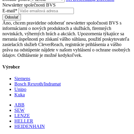
Newsletter společnosti BVS
E-mail*
Odoslať
Áno, chcem pravidelne odoberať newsletter spoločnosti BVS s
informáciami o nových produktoch a službách, firemných
novinkách, výherných hrách a akciách. Upozornenia týkajúce sa
merania úspešnosti po získaní vášho súhlasu, použití poskytovateľa
zasielacích služieb CleverReach, registrácie prihlásenia a vášho
práva na odstúpenie nájdete v našom vyhlásení o ochrane osobných
údajov. Odhlásenie je možné kedykoľvek.
Výrobce
Siemens
Bosch Rexroth/Indramat
Unipo
Kuka
ABB
SEW
LENZE
HELLER
HEIDENHAIN