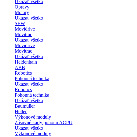
Ukázať všetko
Opravy
Motory
Ukázať všetko
SEW
Movidrive
Movitrac
Ukázať všetko
Movidrive
Movitrac
Ukázať všetko
Heidenhain
ABB
Robotics
Pohonná technika
Ukázať všetko
Robotics
Pohonná technika
Ukázať všetko
Baumüller
Heller
Výkonové moduly
Zásuvné karty pohonu ACPU
Ukázať všetko
Výkonové moduly