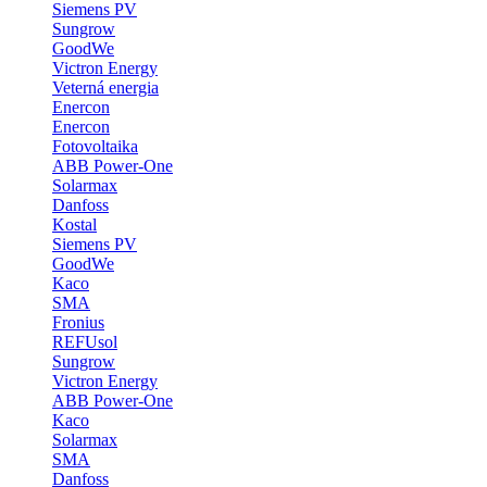
Siemens PV
Sungrow
GoodWe
Victron Energy
Veterná energia
Enercon
Enercon
Fotovoltaika
ABB Power-One
Solarmax
Danfoss
Kostal
Siemens PV
GoodWe
Kaco
SMA
Fronius
REFUsol
Sungrow
Victron Energy
ABB Power-One
Kaco
Solarmax
SMA
Danfoss