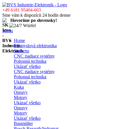
+49 6181 95404-603
Sme vám k dispozícii 24 hodín denne
Hovoríme po slovensky!
Menu
Home
Průmyslová elektronika
Siemens
CNC riadiace systémy
Pohonná technika
Ukázať všetko
CNC riadiace systémy
Pohonná technika
Ukázať všetko
Kuka
Opravy
Motory
Ukázať všetko
Opravy
Motory
Ukázať všetko
Baumüller
Bosch Rexroth/Indramat