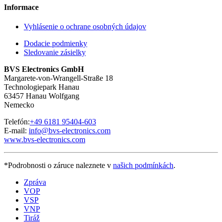
Informace
Vyhlásenie o ochrane osobných údajov
Dodacie podmienky
Sledovanie zásielky
BVS Electronics GmbH
Margarete-von-Wrangell-Straße 18
Technologiepark Hanau
63457 Hanau Wolfgang
Nemecko
Telefón:
+49 6181 95404-603
E-mail:
info@bvs-electronics.com
www.bvs-electronics.com
*Podrobnosti o záruce naleznete v
našich podmínkách
.
Zpráva
VOP
VSP
VNP
Tiráž