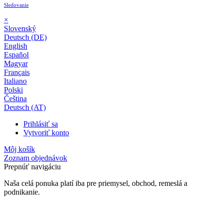
Sledovanie
×
Slovenský
Deutsch (DE)
English
Español
Magyar
Français
Italiano
Polski
Čeština
Deutsch (AT)
Prihlásiť sa
Vytvoriť konto
Môj košík
Zoznam objednávok
Prepnúť navigáciu
Naša celá ponuka platí iba pre priemysel, obchod, remeslá a
podnikanie.
24-mesačná záruka*