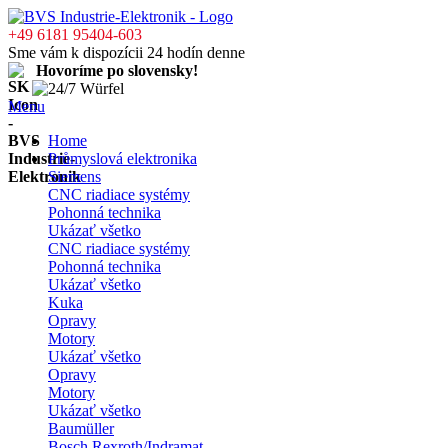
+49 6181 95404-603
Sme vám k dispozícii 24 hodín denne
Hovoríme po slovensky!
Menu
Home
Průmyslová elektronika
Siemens
CNC riadiace systémy
Pohonná technika
Ukázať všetko
CNC riadiace systémy
Pohonná technika
Ukázať všetko
Kuka
Opravy
Motory
Ukázať všetko
Opravy
Motory
Ukázať všetko
Baumüller
Bosch Rexroth/Indramat