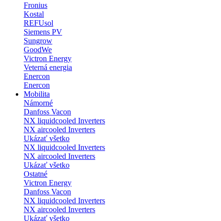
Fronius
Kostal
REFUsol
Siemens PV
Sungrow
GoodWe
Victron Energy
Veterná energia
Enercon
Enercon
Mobilita
Námorné
Danfoss Vacon
NX liquidcooled Inverters
NX aircooled Inverters
Ukázať všetko
NX liquidcooled Inverters
NX aircooled Inverters
Ukázať všetko
Ostatné
Victron Energy
Danfoss Vacon
NX liquidcooled Inverters
NX aircooled Inverters
Ukázať všetko