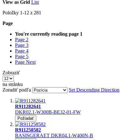
View as
Grid
List
Položky
1
-
12
z
281
Page
You're currently reading page
1
Page
2
Page
3
Page
4
Page
5
Page
Next
Zobraziť
na stránku
Zoradiť podľa
Set Descending Direction
R911282641
DKR02.1-W300B-BE32-01-FW
Požiadať
R911258582
BASISGERAET DKR04.1-W400N-B