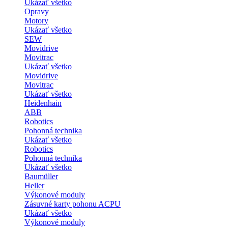
Ukázať všetko
Opravy
Motory
Ukázať všetko
SEW
Movidrive
Movitrac
Ukázať všetko
Movidrive
Movitrac
Ukázať všetko
Heidenhain
ABB
Robotics
Pohonná technika
Ukázať všetko
Robotics
Pohonná technika
Ukázať všetko
Baumüller
Heller
Výkonové moduly
Zásuvné karty pohonu ACPU
Ukázať všetko
Výkonové moduly