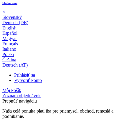
Sledovanie
×
Slovenský
Deutsch (DE)
English
Español
Magyar
Français
Italiano
Polski
Čeština
Deutsch (AT)
Prihlásiť sa
Vytvoriť konto
Môj košík
Zoznam objednávok
Prepnúť navigáciu
Naša celá ponuka platí iba pre priemysel, obchod, remeslá a
podnikanie.
24-mesačná záruka*