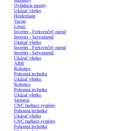
Monitory
Ovládacie panely
Ukázať všetko
Heidenhain
Vacon
Lenze
Inverter - Frekvenčný menič
Inverter - Servomenič
Ukázať všetko
Inverter - Frekvenčný menič
Inverter - Servomenič
Ukázať všetko
ABB
Robotics
Pohonná technika
Ukázať všetko
Robotics
Pohonná technika
Ukázať všetko
Siemens
CNC riadiace systémy
Pohonná technika
Ukázať všetko
CNC riadiace systémy
Pohonná technika