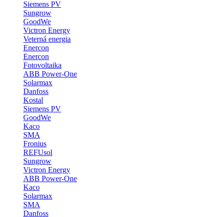
Siemens PV
Sungrow
GoodWe
Victron Energy
Veterná energia
Enercon
Enercon
Fotovoltaika
ABB Power-One
Solarmax
Danfoss
Kostal
Siemens PV
GoodWe
Kaco
SMA
Fronius
REFUsol
Sungrow
Victron Energy
ABB Power-One
Kaco
Solarmax
SMA
Danfoss