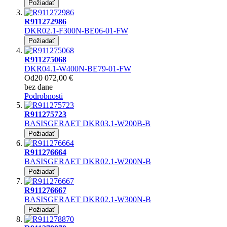
Požiadať
R911272986
DKR02.1-F300N-BE06-01-FW
Požiadať
R911275068
DKR04.1-W400N-BE79-01-FW
Od
20 072,00 €
bez dane
Podrobnosti
R911275723
BASISGERAET DKR03.1-W200B-B
Požiadať
R911276664
BASISGERAET DKR02.1-W200N-B
Požiadať
R911276667
BASISGERAET DKR02.1-W300N-B
Požiadať