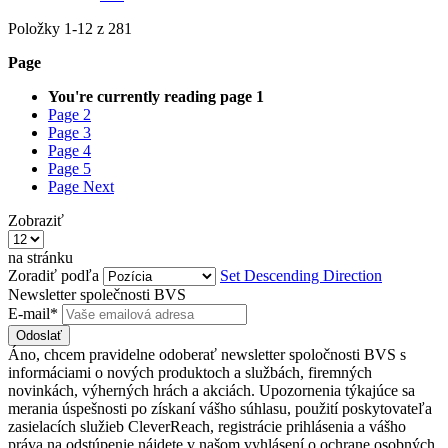
Položky
1
-
12
z
281
Page
You're currently reading page
1
Page
2
Page
3
Page
4
Page
5
Page
Next
Zobraziť
na stránku
Zoradiť podľa
Set Descending Direction
Newsletter společnosti BVS
E-mail*
Odoslať
Áno, chcem pravidelne odoberať newsletter spoločnosti BVS s
informáciami o nových produktoch a službách, firemných
novinkách, výherných hrách a akciách. Upozornenia týkajúce sa
merania úspešnosti po získaní vášho súhlasu, použití poskytovateľa
zasielacích služieb CleverReach, registrácie prihlásenia a vášho
práva na odstúpenie nájdete v našom vyhlásení o ochrane osobných