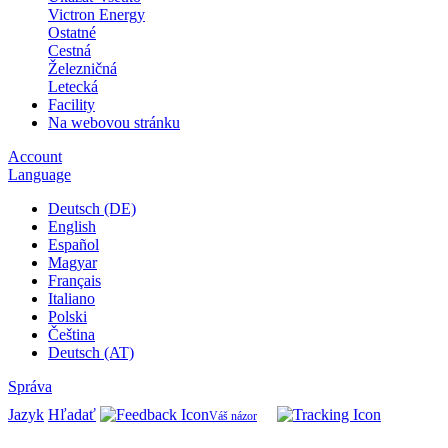
Victron Energy
Ostatné
Cestná
Železničná
Letecká
Facility
Na webovou stránku
Account
Language
Deutsch (DE)
English
Español
Magyar
Français
Italiano
Polski
Čeština
Deutsch (AT)
Správa
Jazyk
Hľadať
Váš názor