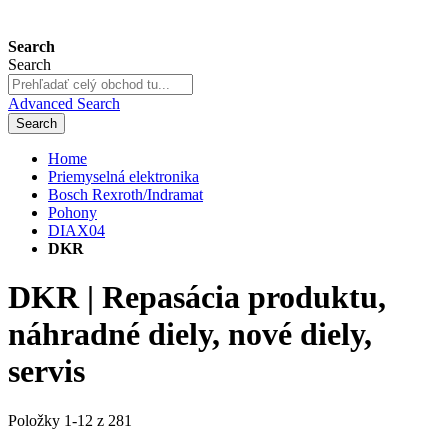
Search
Search
Advanced Search
Search
Home
Priemyselná elektronika
Bosch Rexroth/Indramat
Pohony
DIAX04
DKR
DKR | Repasácia produktu,
náhradné diely, nové diely,
servis
Položky
1
-
12
z
281