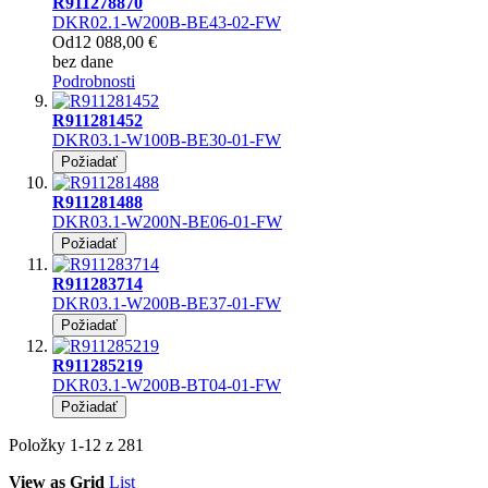
R911278870
DKR02.1-W200B-BE43-02-FW
Od
12 088,00 €
bez dane
Podrobnosti
R911281452
DKR03.1-W100B-BE30-01-FW
Požiadať
R911281488
DKR03.1-W200N-BE06-01-FW
Požiadať
R911283714
DKR03.1-W200B-BE37-01-FW
Požiadať
R911285219
DKR03.1-W200B-BT04-01-FW
Požiadať
Položky
1
-
12
z
281
View as
Grid
List