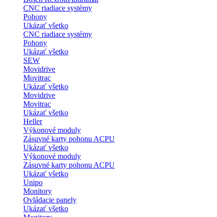
CNC riadiace systémy
Pohony
Ukázať všetko
CNC riadiace systémy
Pohony
Ukázať všetko
SEW
Movidrive
Movitrac
Ukázať všetko
Movidrive
Movitrac
Ukázať všetko
Heller
Výkonové moduly
Zásuvné karty pohonu ACPU
Ukázať všetko
Výkonové moduly
Zásuvné karty pohonu ACPU
Ukázať všetko
Unipo
Monitory
Ovládacie panely
Ukázať všetko