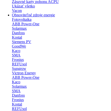
Zásuvné karty pohonu ACPU
Ukázať všetko
Vacon
Obnoviteľné zdroje energie
Fotovoltaika
ABB Power-One
Solarmax
Danfoss
Kostal
Siemens PV
GoodWe
Kaco
SMA
Fronius
REFUsol
Sungrow
Victron Energy
ABB Power-One
Kaco
Solarmax
SMA
Danfoss
Fronius
Kostal
REFUsol