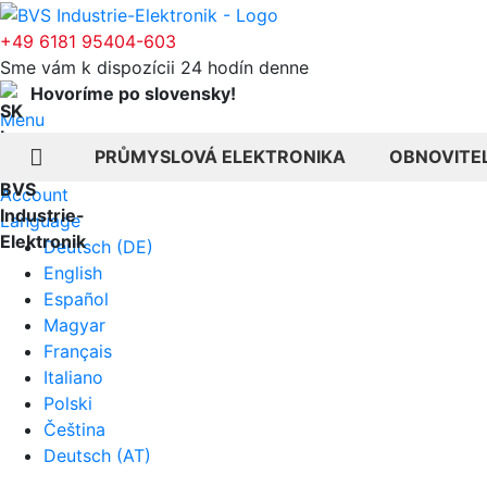
+49 6181 95404-603
Sme vám k dispozícii 24 hodín denne
Hovoríme po slovensky!
Menu
PRŮMYSLOVÁ ELEKTRONIKA
OBNOVITE
Account
Language
Deutsch (DE)
English
Español
Magyar
Français
Italiano
Polski
Čeština
Deutsch (AT)