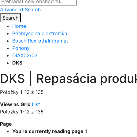
Advanced Search
Search
Home
Priemyselná elektronika
Bosch Rexroth/Indramat
Pohony
DIAX02/03
DKS
DKS | Repasácia produkt
Položky
1
-
12
z
135
View as
Grid
List
Položky
1
-
12
z
135
Page
You're currently reading page
1