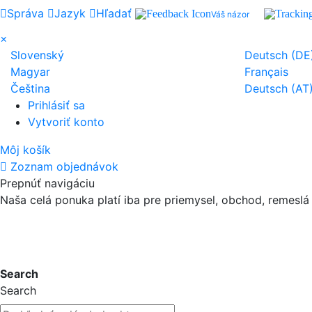
Správa
Jazyk
Hľadať
Váš názor
×
Slovenský
Deutsch (DE
Magyar
Français
Čeština
Deutsch (AT
Prihlásiť sa
Vytvoriť konto
Môj košík
Zoznam objednávok
Prepnúť navigáciu
Naša celá ponuka platí iba pre priemysel, obchod, remeslá
24-mesačná záruka*
Search
Search