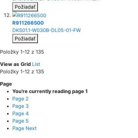
Požiadať
R911266500
DKS01.1-W030B-DL05-01-FW
Požiadať
Položky
1
-
12
z
135
View as
Grid
List
Položky
1
-
12
z
135
Page
You're currently reading page
1
Page
2
Page
3
Page
4
Page
5
Page
Next