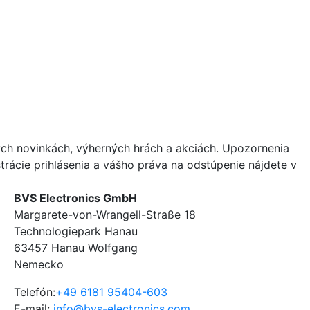
ých novinkách, výherných hrách a akciách. Upozornenia
strácie prihlásenia a vášho práva na odstúpenie nájdete v
BVS Electronics GmbH
Margarete-von-Wrangell-Straße 18
Technologiepark Hanau
63457 Hanau Wolfgang
Nemecko
Telefón:
+49 6181 95404-603
E-mail:
info@bvs-electronics.com