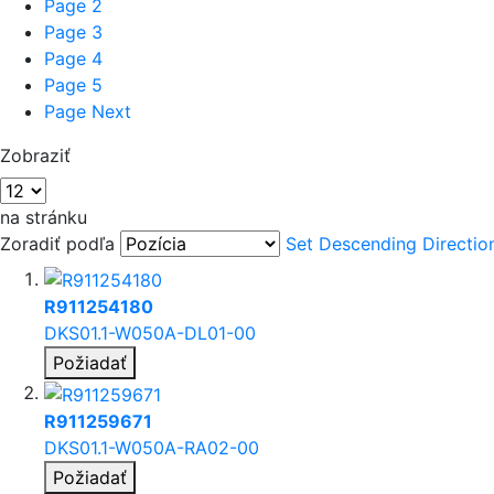
Page
2
Page
3
Page
4
Page
5
Page
Next
Zobraziť
na stránku
Zoradiť podľa
Set Descending Directio
R911254180
DKS01.1-W050A-DL01-00
Požiadať
R911259671
DKS01.1-W050A-RA02-00
Požiadať