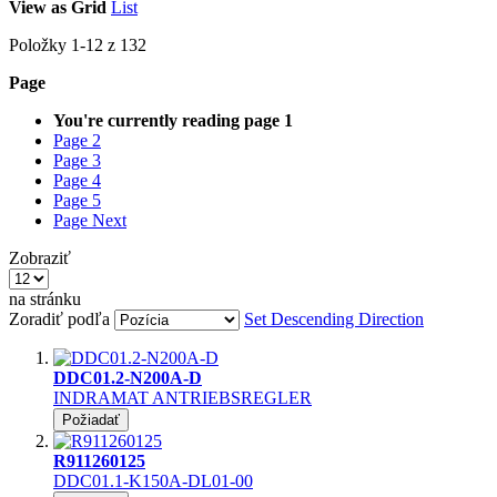
View as
Grid
List
Položky
1
-
12
z
132
Page
You're currently reading page
1
Page
2
Page
3
Page
4
Page
5
Page
Next
Zobraziť
na stránku
Zoradiť podľa
Set Descending Direction
DDC01.2-N200A-D
INDRAMAT ANTRIEBSREGLER
Požiadať
R911260125
DDC01.1-K150A-DL01-00