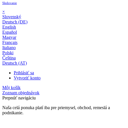
Sledovanie
×
Slovenský
Deutsch (DE)
English
Español
Magyar
Français
Italiano
Polski
Čeština
Deutsch (AT)
Prihlásiť sa
Vytvoriť konto
Môj košík
Zoznam objednávok
Prepnúť navigáciu
Naša celá ponuka platí iba pre priemysel, obchod, remeslá a
podnikanie.
24-mesačná záruka*