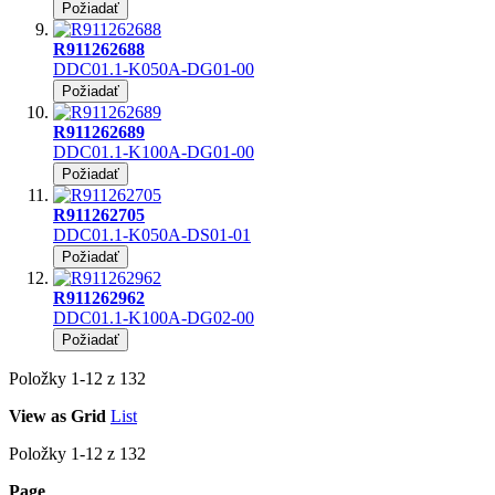
Požiadať
R911262688
DDC01.1-K050A-DG01-00
Požiadať
R911262689
DDC01.1-K100A-DG01-00
Požiadať
R911262705
DDC01.1-K050A-DS01-01
Požiadať
R911262962
DDC01.1-K100A-DG02-00
Požiadať
Položky
1
-
12
z
132
View as
Grid
List
Položky
1
-
12
z
132
Page