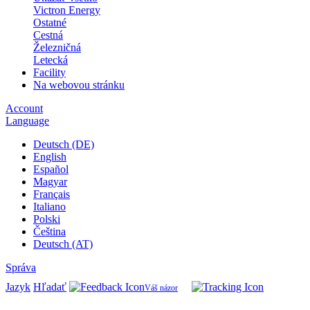
Victron Energy
Ostatné
Cestná
Železničná
Letecká
Facility
Na webovou stránku
Account
Language
Deutsch (DE)
English
Español
Magyar
Français
Italiano
Polski
Čeština
Deutsch (AT)
Správa
Jazyk
Hľadať
Váš názor