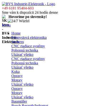
+49 6181 95404-603
Sme vám k dispozícii 24 hodín denne
Hovoríme po slovensky!
Menu
Home
Průmyslová elektronika
Siemens
CNC riadiace systémy
Pohonná technika
Ukázať všetko
CNC riadiace systémy
Pohonná technika
Ukázať všetko
Kuka
Opravy
Motory
Ukázať všetko
Opravy
Motory
Ukázať všetko
Baumüller
Bosch Rexroth/Indramat