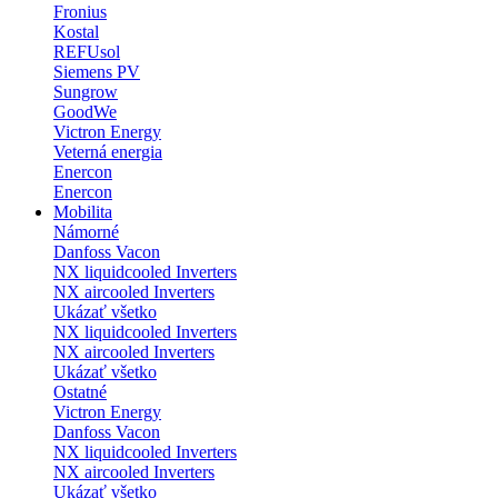
Fronius
Kostal
REFUsol
Siemens PV
Sungrow
GoodWe
Victron Energy
Veterná energia
Enercon
Enercon
Mobilita
Námorné
Danfoss Vacon
NX liquidcooled Inverters
NX aircooled Inverters
Ukázať všetko
NX liquidcooled Inverters
NX aircooled Inverters
Ukázať všetko
Ostatné
Victron Energy
Danfoss Vacon
NX liquidcooled Inverters
NX aircooled Inverters
Ukázať všetko