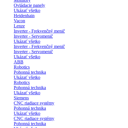
Monitory
Ovládacie panely
Ukázať všetko
Heidenhain
Vacon
Lenze
Inverter - Frekvenčný menič
Inverter - Servomenič
Ukázať všetko
Inverter - Frekvenčný menič
Inverter - Servomenič
Ukázať všetko
ABB
Robotics
Pohonná technika
Ukázať všetko
Robotics
Pohonná technika
Ukázať všetko
Siemens
CNC riadiace systémy
Pohonná technika
Ukázať všetko
CNC riadiace systémy
Pohonná technika