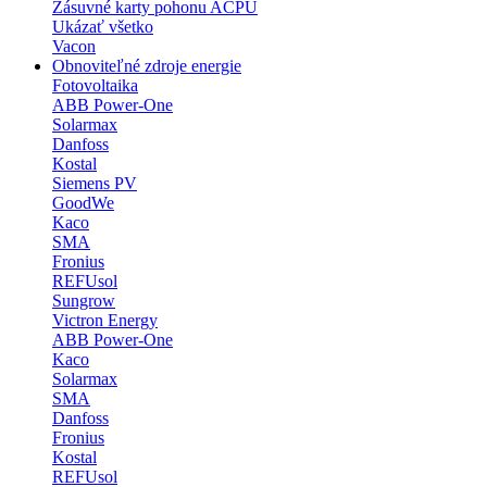
Zásuvné karty pohonu ACPU
Ukázať všetko
Vacon
Obnoviteľné zdroje energie
Fotovoltaika
ABB Power-One
Solarmax
Danfoss
Kostal
Siemens PV
GoodWe
Kaco
SMA
Fronius
REFUsol
Sungrow
Victron Energy
ABB Power-One
Kaco
Solarmax
SMA
Danfoss
Fronius
Kostal
REFUsol