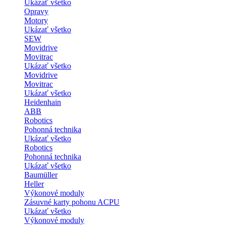
Ukázať všetko
Opravy
Motory
Ukázať všetko
SEW
Movidrive
Movitrac
Ukázať všetko
Movidrive
Movitrac
Ukázať všetko
Heidenhain
ABB
Robotics
Pohonná technika
Ukázať všetko
Robotics
Pohonná technika
Ukázať všetko
Baumüller
Heller
Výkonové moduly
Zásuvné karty pohonu ACPU
Ukázať všetko
Výkonové moduly