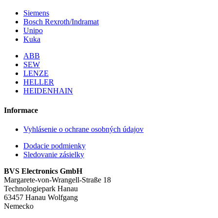
Siemens
Bosch Rexroth/Indramat
Unipo
Kuka
ABB
SEW
LENZE
HELLER
HEIDENHAIN
Informace
Vyhlásenie o ochrane osobných údajov
Dodacie podmienky
Sledovanie zásielky
BVS Electronics GmbH
Margarete-von-Wrangell-Straße 18
Technologiepark Hanau
63457 Hanau Wolfgang
Nemecko