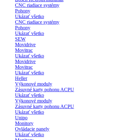
CNC riadiace systémy
Pohony
Ukázať všetko
CNC riadiace systémy
Pohony
Ukázať všetko
SEW
Movidrive
Movitrac
Ukázať všetko
Movidrive
Movitrac
Ukázať všetko
Heller
Výkonové moduly
Zásuvné karty pohonu ACPU
Ukázať všetko
Výkonové moduly
Zásuvné karty pohonu ACPU
Ukázať všetko
Unipo
Monitory
Ovládacie panely
Ukázať všetko