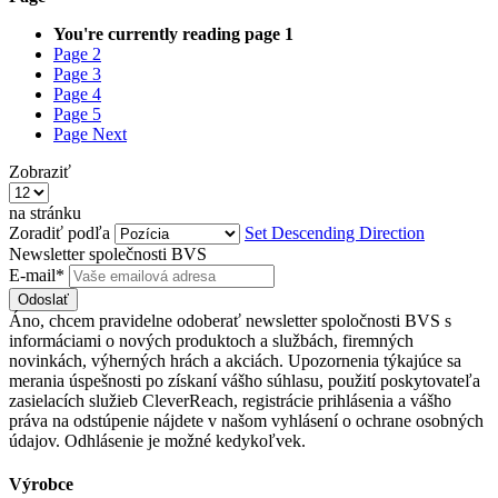
You're currently reading page
1
Page
2
Page
3
Page
4
Page
5
Page
Next
Zobraziť
na stránku
Zoradiť podľa
Set Descending Direction
Newsletter společnosti BVS
E-mail*
Odoslať
Áno, chcem pravidelne odoberať newsletter spoločnosti BVS s
informáciami o nových produktoch a službách, firemných
novinkách, výherných hrách a akciách. Upozornenia týkajúce sa
merania úspešnosti po získaní vášho súhlasu, použití poskytovateľa
zasielacích služieb CleverReach, registrácie prihlásenia a vášho
práva na odstúpenie nájdete v našom vyhlásení o ochrane osobných
údajov. Odhlásenie je možné kedykoľvek.
Výrobce