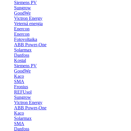
Siemens PV
Sungrow
GoodWe
Victron Energy
Veterná energia
Enercon
Enercon
Fotovoltaika
ABB Power-One
Solarmax
Danfoss
Kostal
Siemens PV
GoodWe
Kaco
SMA
Fronius
REFUsol
Sungrow
Victron Energy
ABB Power-One
Kaco
Solarmax
SMA
Danfoss