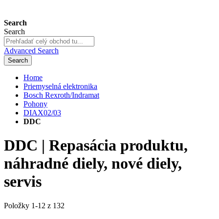
Search
Search
Advanced Search
Search
Home
Priemyselná elektronika
Bosch Rexroth/Indramat
Pohony
DIAX02/03
DDC
DDC | Repasácia produktu,
náhradné diely, nové diely,
servis
Položky
1
-
12
z
132