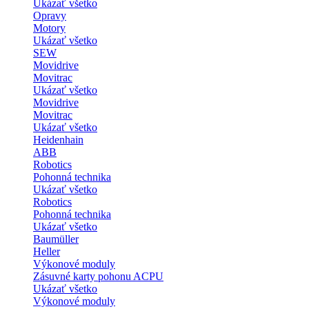
Ukázať všetko
Opravy
Motory
Ukázať všetko
SEW
Movidrive
Movitrac
Ukázať všetko
Movidrive
Movitrac
Ukázať všetko
Heidenhain
ABB
Robotics
Pohonná technika
Ukázať všetko
Robotics
Pohonná technika
Ukázať všetko
Baumüller
Heller
Výkonové moduly
Zásuvné karty pohonu ACPU
Ukázať všetko
Výkonové moduly