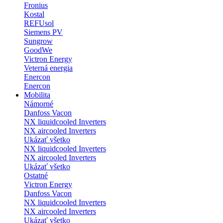
Fronius
Kostal
REFUsol
Siemens PV
Sungrow
GoodWe
Victron Energy
Veterná energia
Enercon
Enercon
Mobilita
Námorné
Danfoss Vacon
NX liquidcooled Inverters
NX aircooled Inverters
Ukázať všetko
NX liquidcooled Inverters
NX aircooled Inverters
Ukázať všetko
Ostatné
Victron Energy
Danfoss Vacon
NX liquidcooled Inverters
NX aircooled Inverters
Ukázať všetko