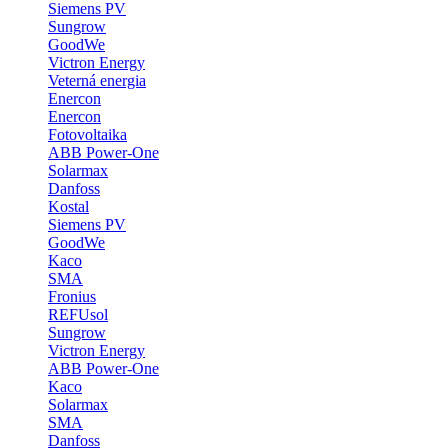
Siemens PV
Sungrow
GoodWe
Victron Energy
Veterná energia
Enercon
Enercon
Fotovoltaika
ABB Power-One
Solarmax
Danfoss
Kostal
Siemens PV
GoodWe
Kaco
SMA
Fronius
REFUsol
Sungrow
Victron Energy
ABB Power-One
Kaco
Solarmax
SMA
Danfoss