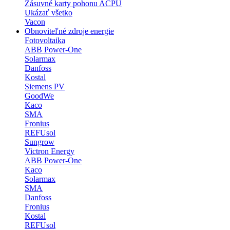
Zásuvné karty pohonu ACPU
Ukázať všetko
Vacon
Obnoviteľné zdroje energie
Fotovoltaika
ABB Power-One
Solarmax
Danfoss
Kostal
Siemens PV
GoodWe
Kaco
SMA
Fronius
REFUsol
Sungrow
Victron Energy
ABB Power-One
Kaco
Solarmax
SMA
Danfoss
Fronius
Kostal
REFUsol