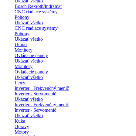
Ukázať všetko
Bosch Rexroth/Indramat
CNC riadiace systémy
Pohony
Ukázať všetko
CNC riadiace systémy
Pohony
Ukázať všetko
Unipo
Monitory
Ovládacie panely
Ukázať všetko
Monitory
Ovládacie panely
Ukázať všetko
Lenze
Inverter - Frekvenčný menič
Inverter - Servomenič
Ukázať všetko
Inverter - Frekvenčný menič
Inverter - Servomenič
Ukázať všetko
Kuka
Opravy
Motory