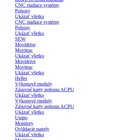
CNC riadiace systémy
Pohony
Ukázať všetko
CNC riadiace systémy
Pohony
Ukázať všetko
SEW
Movidrive
Movitrac
Ukázať všetko
Movidrive
Movitrac
Ukázať všetko
Heller
Výkonové moduly
Zásuvné karty pohonu ACPU
Ukázať všetko
Výkonové moduly
Zásuvné karty pohonu ACPU
Ukázať všetko
Unipo
Monitory
Ovládacie panely
Ukázať všetko