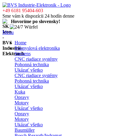
+49 6181 95404-603
Sme vám k dispozícii 24 hodín denne
Hovoríme po slovensky!
Menu
Home
Průmyslová elektronika
Siemens
CNC riadiace systémy
Pohonná technika
Ukázať všetko
CNC riadiace systémy
Pohonná technika
Ukázať všetko
Kuka
Opravy
Motory
Ukázať všetko
Opravy
Motory
Ukázať všetko
Baumüller
Bosch Rexroth/Indramat