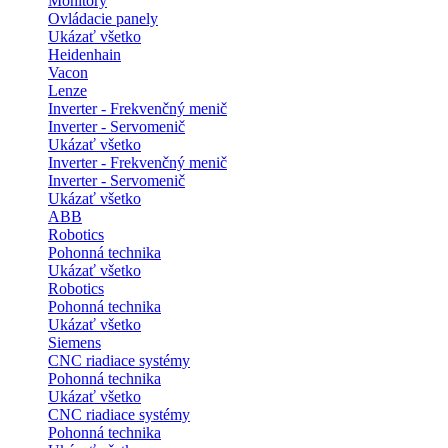
Monitory
Ovládacie panely
Ukázať všetko
Heidenhain
Vacon
Lenze
Inverter - Frekvenčný menič
Inverter - Servomenič
Ukázať všetko
Inverter - Frekvenčný menič
Inverter - Servomenič
Ukázať všetko
ABB
Robotics
Pohonná technika
Ukázať všetko
Robotics
Pohonná technika
Ukázať všetko
Siemens
CNC riadiace systémy
Pohonná technika
Ukázať všetko
CNC riadiace systémy
Pohonná technika