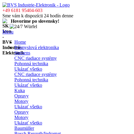
+49 6181 95404-603
Sme vám k dispozícii 24 hodín denne
Hovoríme po slovensky!
Menu
Home
Průmyslová elektronika
Siemens
CNC riadiace systémy
Pohonná technika
Ukázať všetko
CNC riadiace systémy
Pohonná technika
Ukázať všetko
Kuka
Opravy
Motory
Ukázať všetko
Opravy
Motory
Ukázať všetko
Baumüller
Bosch Rexroth/Indramat