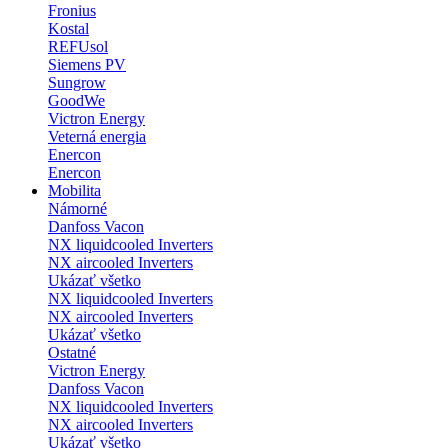
Fronius
Kostal
REFUsol
Siemens PV
Sungrow
GoodWe
Victron Energy
Veterná energia
Enercon
Enercon
Mobilita
Námorné
Danfoss Vacon
NX liquidcooled Inverters
NX aircooled Inverters
Ukázať všetko
NX liquidcooled Inverters
NX aircooled Inverters
Ukázať všetko
Ostatné
Victron Energy
Danfoss Vacon
NX liquidcooled Inverters
NX aircooled Inverters
Ukázať všetko