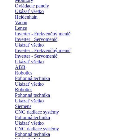
Monitory
Ovládacie panely
Ukázať všetko
Heidenhain
Vacon
Lenze
Inverter - Frekvenčný menič
Inverter - Servomenič
Ukázať všetko
Inverter - Frekvenčný menič
Inverter - Servomenič
Ukázať všetko
ABB
Robotics
Pohonná technika
Ukázať všetko
Robotics
Pohonná technika
Ukázať všetko
Siemens
CNC riadiace systémy
Pohonná technika
Ukázať všetko
CNC riadiace systémy
Pohonná technika