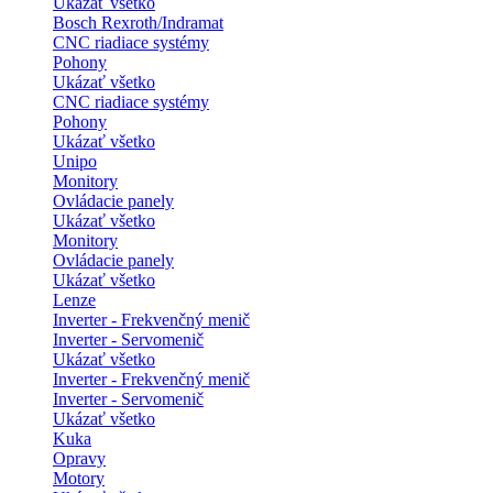
Ukázať všetko
Bosch Rexroth/Indramat
CNC riadiace systémy
Pohony
Ukázať všetko
CNC riadiace systémy
Pohony
Ukázať všetko
Unipo
Monitory
Ovládacie panely
Ukázať všetko
Monitory
Ovládacie panely
Ukázať všetko
Lenze
Inverter - Frekvenčný menič
Inverter - Servomenič
Ukázať všetko
Inverter - Frekvenčný menič
Inverter - Servomenič
Ukázať všetko
Kuka
Opravy
Motory