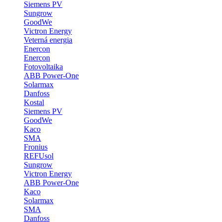
Siemens PV
Sungrow
GoodWe
Victron Energy
Veterná energia
Enercon
Enercon
Fotovoltaika
ABB Power-One
Solarmax
Danfoss
Kostal
Siemens PV
GoodWe
Kaco
SMA
Fronius
REFUsol
Sungrow
Victron Energy
ABB Power-One
Kaco
Solarmax
SMA
Danfoss