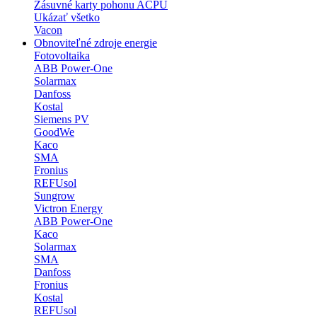
Zásuvné karty pohonu ACPU
Ukázať všetko
Vacon
Obnoviteľné zdroje energie
Fotovoltaika
ABB Power-One
Solarmax
Danfoss
Kostal
Siemens PV
GoodWe
Kaco
SMA
Fronius
REFUsol
Sungrow
Victron Energy
ABB Power-One
Kaco
Solarmax
SMA
Danfoss
Fronius
Kostal
REFUsol