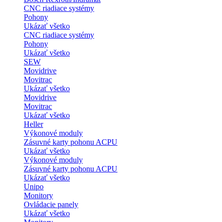
CNC riadiace systémy
Pohony
Ukázať všetko
CNC riadiace systémy
Pohony
Ukázať všetko
SEW
Movidrive
Movitrac
Ukázať všetko
Movidrive
Movitrac
Ukázať všetko
Heller
Výkonové moduly
Zásuvné karty pohonu ACPU
Ukázať všetko
Výkonové moduly
Zásuvné karty pohonu ACPU
Ukázať všetko
Unipo
Monitory
Ovládacie panely
Ukázať všetko