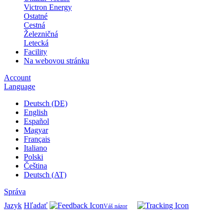
Victron Energy
Ostatné
Cestná
Železničná
Letecká
Facility
Na webovou stránku
Account
Language
Deutsch (DE)
English
Español
Magyar
Français
Italiano
Polski
Čeština
Deutsch (AT)
Správa
Jazyk
Hľadať
Váš názor