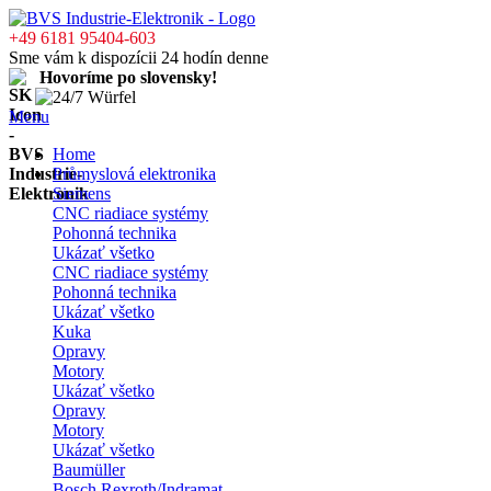
+49 6181 95404-603
Sme vám k dispozícii 24 hodín denne
Hovoríme po slovensky!
Menu
Home
Průmyslová elektronika
Siemens
CNC riadiace systémy
Pohonná technika
Ukázať všetko
CNC riadiace systémy
Pohonná technika
Ukázať všetko
Kuka
Opravy
Motory
Ukázať všetko
Opravy
Motory
Ukázať všetko
Baumüller
Bosch Rexroth/Indramat