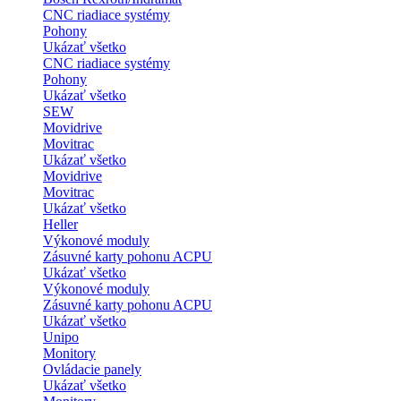
CNC riadiace systémy
Pohony
Ukázať všetko
CNC riadiace systémy
Pohony
Ukázať všetko
SEW
Movidrive
Movitrac
Ukázať všetko
Movidrive
Movitrac
Ukázať všetko
Heller
Výkonové moduly
Zásuvné karty pohonu ACPU
Ukázať všetko
Výkonové moduly
Zásuvné karty pohonu ACPU
Ukázať všetko
Unipo
Monitory
Ovládacie panely
Ukázať všetko