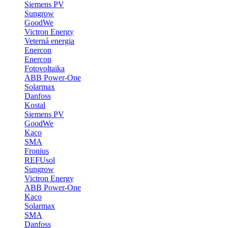
Siemens PV
Sungrow
GoodWe
Victron Energy
Veterná energia
Enercon
Enercon
Fotovoltaika
ABB Power-One
Solarmax
Danfoss
Kostal
Siemens PV
GoodWe
Kaco
SMA
Fronius
REFUsol
Sungrow
Victron Energy
ABB Power-One
Kaco
Solarmax
SMA
Danfoss