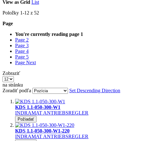
View as
Grid
List
Položky
1
-
12
z
52
Page
You're currently reading page
1
Page
2
Page
3
Page
4
Page
5
Page
Next
Zobraziť
na stránku
Zoradiť podľa
Set Descending Direction
KDS 1.1-050-300-W1
INDRAMAT ANTRIEBSREGLER
Požiadať
KDS 1.1-050-300-W1-220
INDRAMAT ANTRIEBSREGLER