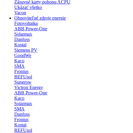
Zásuvné karty pohonu ACPU
Ukázať všetko
Vacon
Obnoviteľné zdroje energie
Fotovoltaika
ABB Power-One
Solarmax
Danfoss
Kostal
Siemens PV
GoodWe
Kaco
SMA
Fronius
REFUsol
Sungrow
Victron Energy
ABB Power-One
Kaco
Solarmax
SMA
Danfoss
Fronius
Kostal
REFUsol