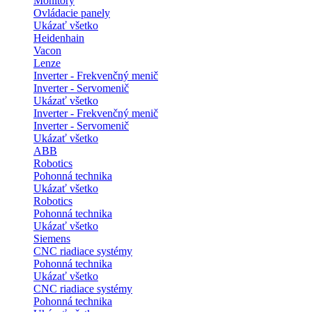
Monitory
Ovládacie panely
Ukázať všetko
Heidenhain
Vacon
Lenze
Inverter - Frekvenčný menič
Inverter - Servomenič
Ukázať všetko
Inverter - Frekvenčný menič
Inverter - Servomenič
Ukázať všetko
ABB
Robotics
Pohonná technika
Ukázať všetko
Robotics
Pohonná technika
Ukázať všetko
Siemens
CNC riadiace systémy
Pohonná technika
Ukázať všetko
CNC riadiace systémy
Pohonná technika