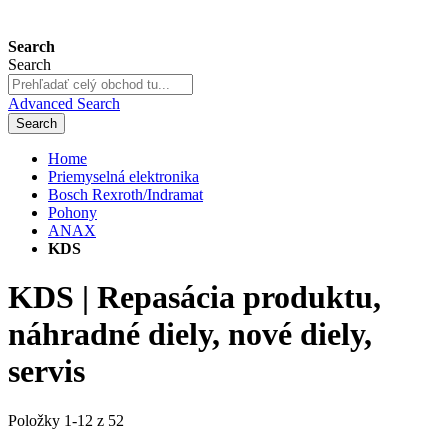
Search
Search
Advanced Search
Search
Home
Priemyselná elektronika
Bosch Rexroth/Indramat
Pohony
ANAX
KDS
KDS | Repasácia produktu,
náhradné diely, nové diely,
servis
Položky
1
-
12
z
52