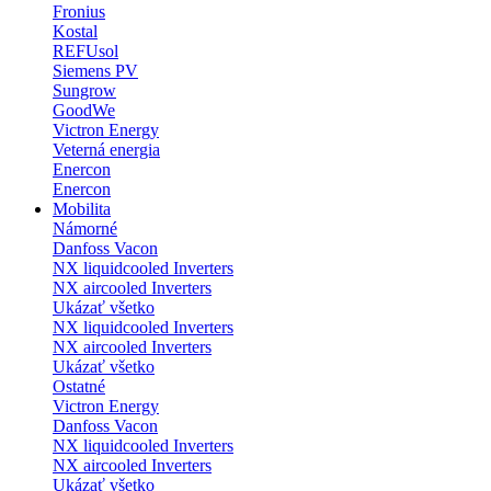
Fronius
Kostal
REFUsol
Siemens PV
Sungrow
GoodWe
Victron Energy
Veterná energia
Enercon
Enercon
Mobilita
Námorné
Danfoss Vacon
NX liquidcooled Inverters
NX aircooled Inverters
Ukázať všetko
NX liquidcooled Inverters
NX aircooled Inverters
Ukázať všetko
Ostatné
Victron Energy
Danfoss Vacon
NX liquidcooled Inverters
NX aircooled Inverters
Ukázať všetko