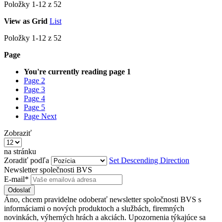
Položky
1
-
12
z
52
View as
Grid
List
Položky
1
-
12
z
52
Page
You're currently reading page
1
Page
2
Page
3
Page
4
Page
5
Page
Next
Zobraziť
na stránku
Zoradiť podľa
Set Descending Direction
Newsletter společnosti BVS
E-mail*
Odoslať
Áno, chcem pravidelne odoberať newsletter spoločnosti BVS s
informáciami o nových produktoch a službách, firemných
novinkách, výherných hrách a akciách. Upozornenia týkajúce sa