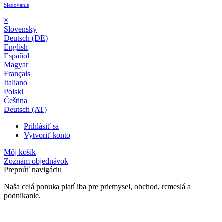
Sledovanie
×
Slovenský
Deutsch (DE)
English
Español
Magyar
Français
Italiano
Polski
Čeština
Deutsch (AT)
Prihlásiť sa
Vytvoriť konto
Môj košík
Zoznam objednávok
Prepnúť navigáciu
Naša celá ponuka platí iba pre priemysel, obchod, remeslá a
podnikanie.
24-mesačná záruka*