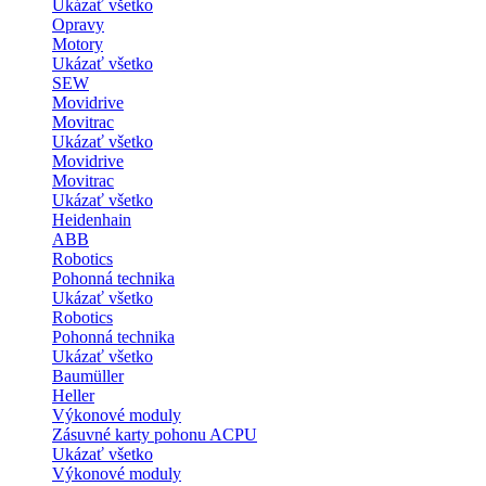
Ukázať všetko
Opravy
Motory
Ukázať všetko
SEW
Movidrive
Movitrac
Ukázať všetko
Movidrive
Movitrac
Ukázať všetko
Heidenhain
ABB
Robotics
Pohonná technika
Ukázať všetko
Robotics
Pohonná technika
Ukázať všetko
Baumüller
Heller
Výkonové moduly
Zásuvné karty pohonu ACPU
Ukázať všetko
Výkonové moduly