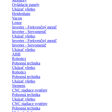
Monitory
Ovládacie panely
Ukázať všetko
Heidenhain
Vacon
Lenze
Inverter - Frekvenčný menič
Inverter - Servomenič
Ukázať všetko
Inverter - Frekvenčný menič
Inverter - Servomenič
Ukázať všetko
ABB
Robotics
Pohonná technika
Ukázať všetko
Robotics
Pohonná technika
Ukázať všetko
Siemens
CNC riadiace systémy
Pohonná technika
Ukázať všetko
CNC riadiace systémy
Pohonná technika