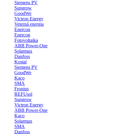
Siemens PV
Sungrow
GoodWe
Victron Energy
Veterná energia
Enercon
Enercon
Fotovoltaika
ABB Power-One
Solarmax
Danfoss
Kostal
Siemens PV
GoodWe
Kaco
SMA
Fronius
REFUsol
Sungrow
Victron Energy
ABB Power-One
Kaco
Solarmax
SMA
Danfoss