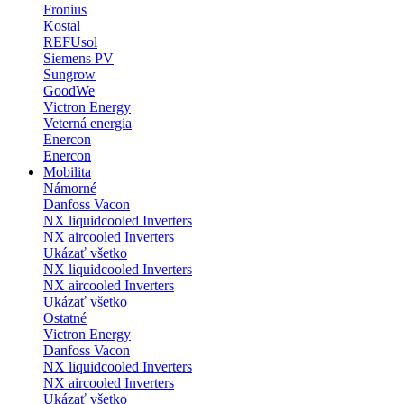
Fronius
Kostal
REFUsol
Siemens PV
Sungrow
GoodWe
Victron Energy
Veterná energia
Enercon
Enercon
Mobilita
Námorné
Danfoss Vacon
NX liquidcooled Inverters
NX aircooled Inverters
Ukázať všetko
NX liquidcooled Inverters
NX aircooled Inverters
Ukázať všetko
Ostatné
Victron Energy
Danfoss Vacon
NX liquidcooled Inverters
NX aircooled Inverters
Ukázať všetko