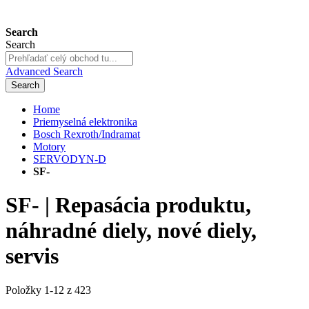
Search
Search
Advanced Search
Search
Home
Priemyselná elektronika
Bosch Rexroth/Indramat
Motory
SERVODYN-D
SF-
SF- | Repasácia produktu,
náhradné diely, nové diely,
servis
Položky
1
-
12
z
423