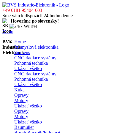
+49 6181 95404-603
Sme vám k dispozícii 24 hodín denne
Hovoríme po slovensky!
Menu
Home
Průmyslová elektronika
Siemens
CNC riadiace systémy
Pohonná technika
Ukázať všetko
CNC riadiace systémy
Pohonná technika
Ukázať všetko
Kuka
Opravy
Motory
Ukázať všetko
Opravy
Motory
Ukázať všetko
Baumüller
Bosch Rexroth/Indramat