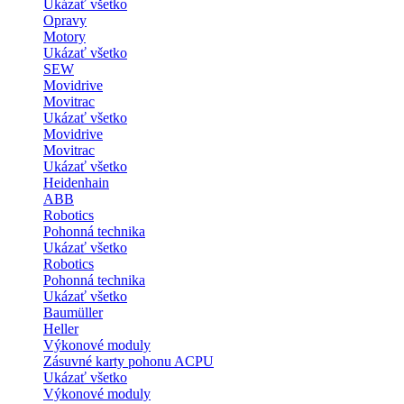
Ukázať všetko
Opravy
Motory
Ukázať všetko
SEW
Movidrive
Movitrac
Ukázať všetko
Movidrive
Movitrac
Ukázať všetko
Heidenhain
ABB
Robotics
Pohonná technika
Ukázať všetko
Robotics
Pohonná technika
Ukázať všetko
Baumüller
Heller
Výkonové moduly
Zásuvné karty pohonu ACPU
Ukázať všetko
Výkonové moduly