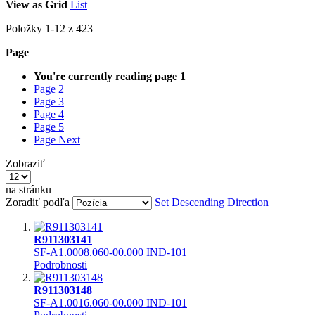
View as
Grid
List
Položky
1
-
12
z
423
Page
You're currently reading page
1
Page
2
Page
3
Page
4
Page
5
Page
Next
Zobraziť
na stránku
Zoradiť podľa
Set Descending Direction
R911303141
SF-A1.0008.060-00.000 IND-101
Podrobnosti
R911303148
SF-A1.0016.060-00.000 IND-101