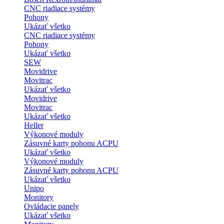
CNC riadiace systémy
Pohony
Ukázať všetko
CNC riadiace systémy
Pohony
Ukázať všetko
SEW
Movidrive
Movitrac
Ukázať všetko
Movidrive
Movitrac
Ukázať všetko
Heller
Výkonové moduly
Zásuvné karty pohonu ACPU
Ukázať všetko
Výkonové moduly
Zásuvné karty pohonu ACPU
Ukázať všetko
Unipo
Monitory
Ovládacie panely
Ukázať všetko