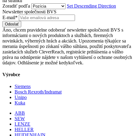
na stránku
Zoradiť podľa
Set Descending Direction
Newsletter společnosti BVS
E-mail*
Odoslať
Áno, chcem pravidelne odoberať newsletter spoločnosti BVS s
informáciami o nových produktoch a službách, firemných
novinkách, výherných hrách a akciách. Upozornenia týkajúce sa
merania úspešnosti po získaní vášho súhlasu, použití poskytovateľa
zasielacích služieb CleverReach, registrácie prihlásenia a vášho
práva na odstúpenie nájdete v našom vyhlásení o ochrane osobných
údajov. Odhlásenie je možné kedykoľvek.
Výrobce
Siemens
Bosch Rexroth/Indramat
Unipo
Kuka
ABB
SEW
LENZE
HELLER
HEIDENHAIN