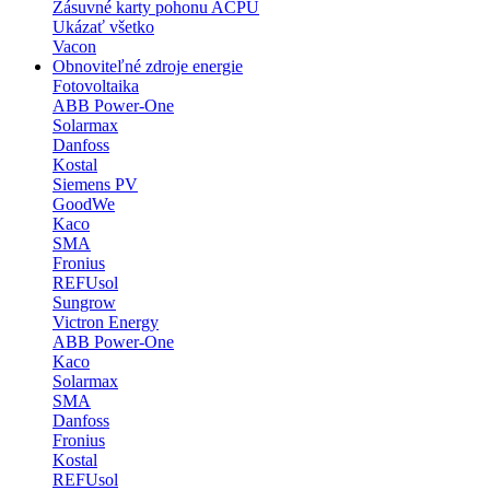
Zásuvné karty pohonu ACPU
Ukázať všetko
Vacon
Obnoviteľné zdroje energie
Fotovoltaika
ABB Power-One
Solarmax
Danfoss
Kostal
Siemens PV
GoodWe
Kaco
SMA
Fronius
REFUsol
Sungrow
Victron Energy
ABB Power-One
Kaco
Solarmax
SMA
Danfoss
Fronius
Kostal
REFUsol