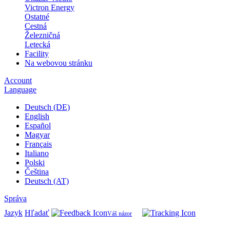
Victron Energy
Ostatné
Cestná
Železničná
Letecká
Facility
Na webovou stránku
Account
Language
Deutsch (DE)
English
Español
Magyar
Français
Italiano
Polski
Čeština
Deutsch (AT)
Správa
Jazyk
Hľadať
Váš názor