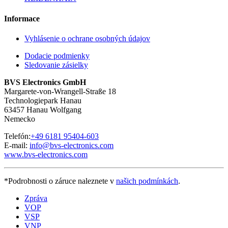
Informace
Vyhlásenie o ochrane osobných údajov
Dodacie podmienky
Sledovanie zásielky
BVS Electronics GmbH
Margarete-von-Wrangell-Straße 18
Technologiepark Hanau
63457 Hanau Wolfgang
Nemecko
Telefón:
+49 6181 95404-603
E-mail:
info@bvs-electronics.com
www.bvs-electronics.com
*Podrobnosti o záruce naleznete v
našich podmínkách
.
Zpráva
VOP
VSP
VNP