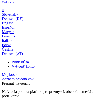
Sledovanie
×
Slovenský
Deutsch (DE)
English
Español
Magyar
Français
Italiano
Polski
Čeština
Deutsch (AT)
Prihlásiť sa
Vytvoriť konto
Môj košík
Zoznam objednávok
Prepnúť navigáciu
Naša celá ponuka platí iba pre priemysel, obchod, remeslá a
podnikanie.
24-mesačná záruka*