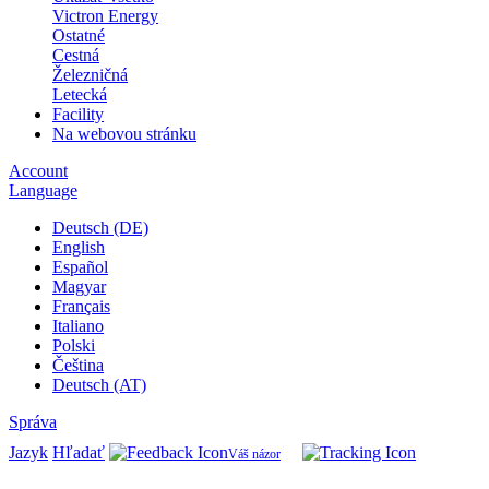
Victron Energy
Ostatné
Cestná
Železničná
Letecká
Facility
Na webovou stránku
Account
Language
Deutsch (DE)
English
Español
Magyar
Français
Italiano
Polski
Čeština
Deutsch (AT)
Správa
Jazyk
Hľadať
Váš názor