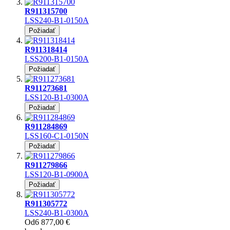
R911315700
LSS240-B1-0150A
Požiadať
R911318414
LSS200-B1-0150A
Požiadať
R911273681
LSS120-B1-0300A
Požiadať
R911284869
LSS160-C1-0150N
Požiadať
R911279866
LSS120-B1-0900A
Požiadať
R911305772
LSS240-B1-0300A
Od
6 877,00 €