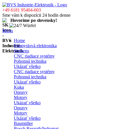
+49 6181 95404-603
Sme vám k dispozícii 24 hodín denne
Hovoríme po slovensky!
Menu
Home
Průmyslová elektronika
Siemens
CNC riadiace systémy
Pohonná technika
Ukázať všetko
CNC riadiace systémy
Pohonná technika
Ukázať všetko
Kuka
Opravy
Motory
Ukázať všetko
Opravy
Motory
Ukázať všetko
Baumüller
Bosch Rexroth/Indramat