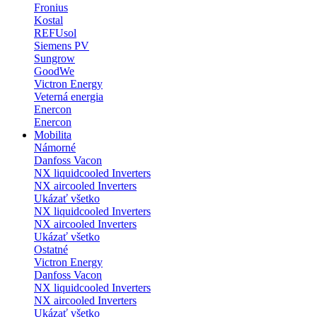
Fronius
Kostal
REFUsol
Siemens PV
Sungrow
GoodWe
Victron Energy
Veterná energia
Enercon
Enercon
Mobilita
Námorné
Danfoss Vacon
NX liquidcooled Inverters
NX aircooled Inverters
Ukázať všetko
NX liquidcooled Inverters
NX aircooled Inverters
Ukázať všetko
Ostatné
Victron Energy
Danfoss Vacon
NX liquidcooled Inverters
NX aircooled Inverters
Ukázať všetko