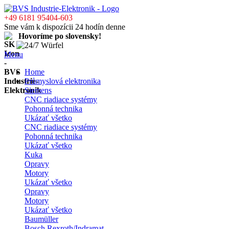
+49 6181 95404-603
Sme vám k dispozícii 24 hodín denne
Hovoríme po slovensky!
Menu
Home
Průmyslová elektronika
Siemens
CNC riadiace systémy
Pohonná technika
Ukázať všetko
CNC riadiace systémy
Pohonná technika
Ukázať všetko
Kuka
Opravy
Motory
Ukázať všetko
Opravy
Motory
Ukázať všetko
Baumüller
Bosch Rexroth/Indramat