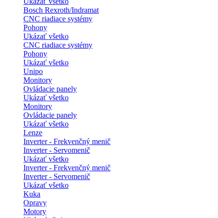
Ukázať všetko
Bosch Rexroth/Indramat
CNC riadiace systémy
Pohony
Ukázať všetko
CNC riadiace systémy
Pohony
Ukázať všetko
Unipo
Monitory
Ovládacie panely
Ukázať všetko
Monitory
Ovládacie panely
Ukázať všetko
Lenze
Inverter - Frekvenčný menič
Inverter - Servomenič
Ukázať všetko
Inverter - Frekvenčný menič
Inverter - Servomenič
Ukázať všetko
Kuka
Opravy
Motory