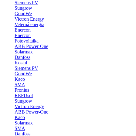
Siemens PV
Sungrow
GoodWe
Victron Energy
Veterná energia
Enercon
Enercon
Fotovoltaika
ABB Power-One
Solarmax
Danfoss
Kostal
Siemens PV
GoodWe
Kaco
SMA
Fronius
REFUsol
Sungrow
Victron Energy
ABB Power-One
Kaco
Solarmax
SMA
Danfoss