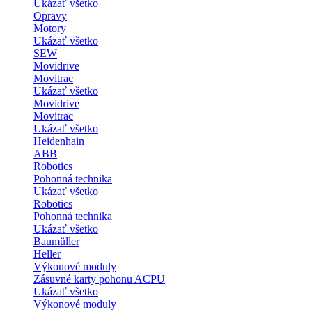
Ukázať všetko
Opravy
Motory
Ukázať všetko
SEW
Movidrive
Movitrac
Ukázať všetko
Movidrive
Movitrac
Ukázať všetko
Heidenhain
ABB
Robotics
Pohonná technika
Ukázať všetko
Robotics
Pohonná technika
Ukázať všetko
Baumüller
Heller
Výkonové moduly
Zásuvné karty pohonu ACPU
Ukázať všetko
Výkonové moduly