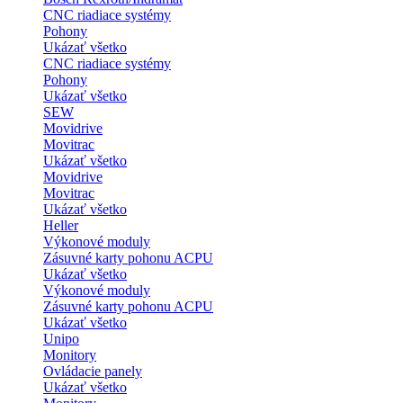
CNC riadiace systémy
Pohony
Ukázať všetko
CNC riadiace systémy
Pohony
Ukázať všetko
SEW
Movidrive
Movitrac
Ukázať všetko
Movidrive
Movitrac
Ukázať všetko
Heller
Výkonové moduly
Zásuvné karty pohonu ACPU
Ukázať všetko
Výkonové moduly
Zásuvné karty pohonu ACPU
Ukázať všetko
Unipo
Monitory
Ovládacie panely
Ukázať všetko