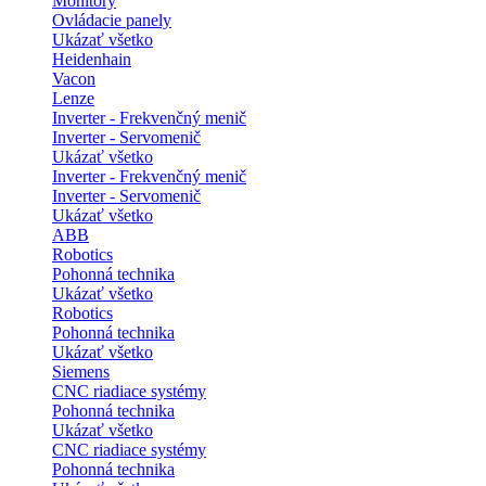
Monitory
Ovládacie panely
Ukázať všetko
Heidenhain
Vacon
Lenze
Inverter - Frekvenčný menič
Inverter - Servomenič
Ukázať všetko
Inverter - Frekvenčný menič
Inverter - Servomenič
Ukázať všetko
ABB
Robotics
Pohonná technika
Ukázať všetko
Robotics
Pohonná technika
Ukázať všetko
Siemens
CNC riadiace systémy
Pohonná technika
Ukázať všetko
CNC riadiace systémy
Pohonná technika