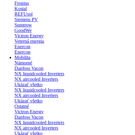
Fronius
Kostal
REFUsol
Siemens PV
Sungrow
GoodWe
Victron Energy
Veterná energia
Enercon
Enercon
Mobilita
Námorné
Danfoss Vacon
NX liquidcooled Inverters
NX aircooled Inverters
Ukázať všetko
NX liquidcooled Inverters
NX aircooled Inverters
Ukázať všetko
Ostatné
Victron Energy
Danfoss Vacon
NX liquidcooled Inverters
NX aircooled Inverters
Ukázať všetko