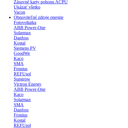
Zásuvné karty pohonu ACPU
Ukázať všetko
Vacon
Obnoviteľné zdroje energie
Fotovoltaika
ABB Power-One
Solarmax
Danfoss
Kostal
Siemens PV
GoodWe
Kaco
SMA
Fronius
REFUsol
Sungrow
Victron Energy
ABB Power-One
Kaco
Solarmax
SMA
Danfoss
Fronius
Kostal
REFUsol