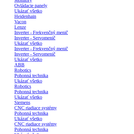
Monitory
Ovládacie panely
Ukázať všetko
Heidenhain
Vacon
Lenze
Inverter - Frekvenčný menič
Inverter - Servomenič
Ukázať všetko
Inverter - Frekvenčný menič
Inverter - Servomenič
Ukázať všetko
ABB
Robotics
Pohonná technika
Ukázať všetko
Robotics
Pohonná technika
Ukázať všetko
Siemens
CNC riadiace systémy
Pohonná technika
Ukázať všetko
CNC riadiace systémy
Pohonná technika