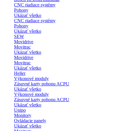
CNC riadiace systémy
Pohony
Ukázať všetko
CNC riadiace systémy
Pohony
Ukázať všetko
SEW
Movidrive
Movitrac
Ukázať všetko
Movidrive
Movitrac
Ukázať všetko
Heller
Výkonové moduly
Zásuvné karty pohonu ACPU
Ukázať všetko
Výkonové moduly
Zásuvné karty pohonu ACPU
Ukázať všetko
Unipo
Monitory
Ovládacie panely
Ukázať všetko