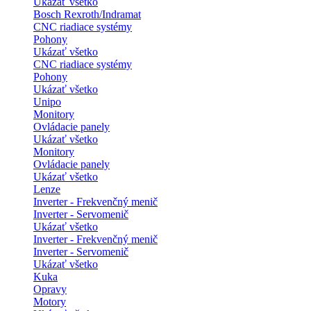
Ukázať všetko
Bosch Rexroth/Indramat
CNC riadiace systémy
Pohony
Ukázať všetko
CNC riadiace systémy
Pohony
Ukázať všetko
Unipo
Monitory
Ovládacie panely
Ukázať všetko
Monitory
Ovládacie panely
Ukázať všetko
Lenze
Inverter - Frekvenčný menič
Inverter - Servomenič
Ukázať všetko
Inverter - Frekvenčný menič
Inverter - Servomenič
Ukázať všetko
Kuka
Opravy
Motory