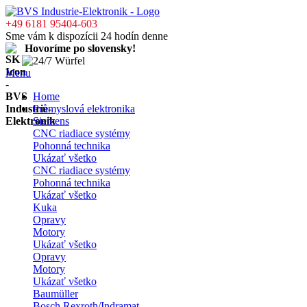
+49 6181 95404-603
Sme vám k dispozícii 24 hodín denne
Hovoríme po slovensky!
Menu
Home
Průmyslová elektronika
Siemens
CNC riadiace systémy
Pohonná technika
Ukázať všetko
CNC riadiace systémy
Pohonná technika
Ukázať všetko
Kuka
Opravy
Motory
Ukázať všetko
Opravy
Motory
Ukázať všetko
Baumüller
Bosch Rexroth/Indramat