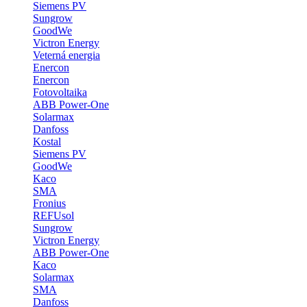
Siemens PV
Sungrow
GoodWe
Victron Energy
Veterná energia
Enercon
Enercon
Fotovoltaika
ABB Power-One
Solarmax
Danfoss
Kostal
Siemens PV
GoodWe
Kaco
SMA
Fronius
REFUsol
Sungrow
Victron Energy
ABB Power-One
Kaco
Solarmax
SMA
Danfoss