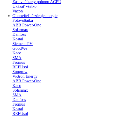
Zásuvné karty pohonu ACPU
Ukázať všetko
Vacon
Obnoviteľné zdroje energie
Fotovoltaika
ABB Power-One
Solarmax
Danfoss
Kostal
Siemens PV
GoodWe
Kaco
SMA
Fronius
REFUsol
Sungrow
Victron Energy
ABB Power-One
Kaco
Solarmax
SMA
Danfoss
Fronius
Kostal
REFUsol