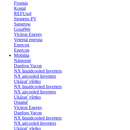
Fronius
Kostal
REFUsol
Siemens PV
Sungrow
GoodWe
Victron Energy
Veterná energia
Enercon
Enercon
Mobilita
Námorné
Danfoss Vacon
NX liquidcooled Inverters
NX aircooled Inverters
Ukázať všetko
NX liquidcooled Inverters
NX aircooled Inverters
Ukázať všetko
Ostatné
Victron Energy
Danfoss Vacon
NX liquidcooled Inverters
NX aircooled Inverters
Ukázať všetko