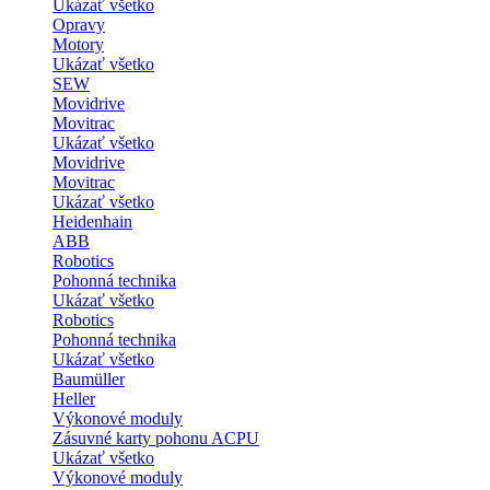
Ukázať všetko
Opravy
Motory
Ukázať všetko
SEW
Movidrive
Movitrac
Ukázať všetko
Movidrive
Movitrac
Ukázať všetko
Heidenhain
ABB
Robotics
Pohonná technika
Ukázať všetko
Robotics
Pohonná technika
Ukázať všetko
Baumüller
Heller
Výkonové moduly
Zásuvné karty pohonu ACPU
Ukázať všetko
Výkonové moduly