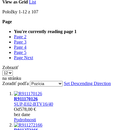
View as
Grid
List
Položky
1
-
12
z
107
Page
You're currently reading page
1
Page
2
Page
3
Page
4
Page
5
Page
Next
Zobraziť
na stránku
Zoradiť podľa
Set Descending Direction
R911170126
SUP-E02-BTV16/40
Od
578,00 €
bez dane
Podrobnosti