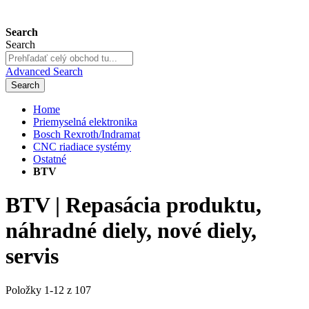
Search
Search
Advanced Search
Search
Home
Priemyselná elektronika
Bosch Rexroth/Indramat
CNC riadiace systémy
Ostatné
BTV
BTV | Repasácia produktu,
náhradné diely, nové diely,
servis
Položky
1
-
12
z
107