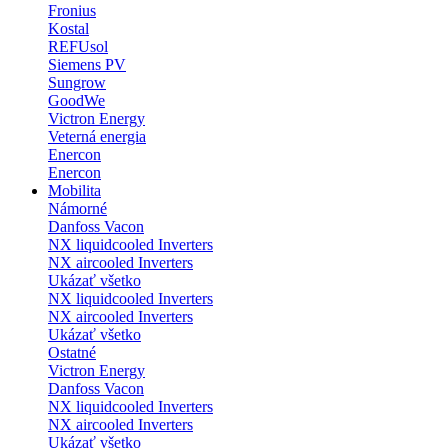
Fronius
Kostal
REFUsol
Siemens PV
Sungrow
GoodWe
Victron Energy
Veterná energia
Enercon
Enercon
Mobilita
Námorné
Danfoss Vacon
NX liquidcooled Inverters
NX aircooled Inverters
Ukázať všetko
NX liquidcooled Inverters
NX aircooled Inverters
Ukázať všetko
Ostatné
Victron Energy
Danfoss Vacon
NX liquidcooled Inverters
NX aircooled Inverters
Ukázať všetko