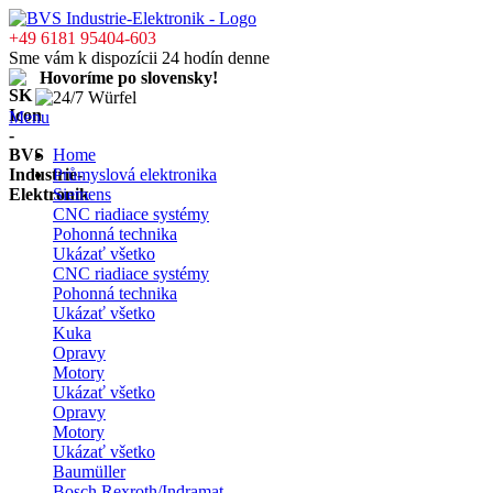
+49 6181 95404-603
Sme vám k dispozícii 24 hodín denne
Hovoríme po slovensky!
Menu
Home
Průmyslová elektronika
Siemens
CNC riadiace systémy
Pohonná technika
Ukázať všetko
CNC riadiace systémy
Pohonná technika
Ukázať všetko
Kuka
Opravy
Motory
Ukázať všetko
Opravy
Motory
Ukázať všetko
Baumüller
Bosch Rexroth/Indramat