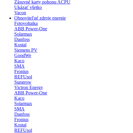
Zásuvné karty pohonu ACPU
Ukázať všetko
Vacon
Obnoviteľné zdroje energie
Fotovoltaika
ABB Power-One
Solarmax
Danfoss
Kostal
Siemens PV
GoodWe
Kaco
SMA
Fronius
REFUsol
Sungrow
Victron Energy
ABB Power-One
Kaco
Solarmax
SMA
Danfoss
Fronius
Kostal
REFUsol