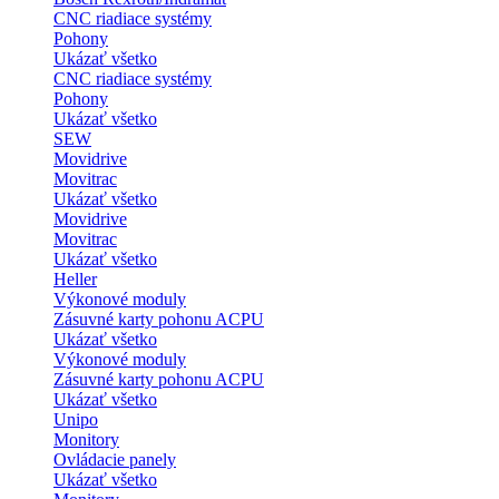
CNC riadiace systémy
Pohony
Ukázať všetko
CNC riadiace systémy
Pohony
Ukázať všetko
SEW
Movidrive
Movitrac
Ukázať všetko
Movidrive
Movitrac
Ukázať všetko
Heller
Výkonové moduly
Zásuvné karty pohonu ACPU
Ukázať všetko
Výkonové moduly
Zásuvné karty pohonu ACPU
Ukázať všetko
Unipo
Monitory
Ovládacie panely
Ukázať všetko