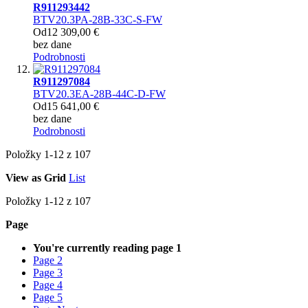
R911293442
BTV20.3PA-28B-33C-S-FW
Od
12 309,00 €
bez dane
Podrobnosti
R911297084
BTV20.3EA-28B-44C-D-FW
Od
15 641,00 €
bez dane
Podrobnosti
Položky
1
-
12
z
107
View as
Grid
List
Položky
1
-
12
z
107
Page
You're currently reading page
1
Page
2
Page
3
Page
4
Page
5