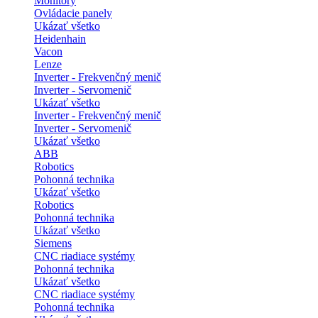
Monitory
Ovládacie panely
Ukázať všetko
Heidenhain
Vacon
Lenze
Inverter - Frekvenčný menič
Inverter - Servomenič
Ukázať všetko
Inverter - Frekvenčný menič
Inverter - Servomenič
Ukázať všetko
ABB
Robotics
Pohonná technika
Ukázať všetko
Robotics
Pohonná technika
Ukázať všetko
Siemens
CNC riadiace systémy
Pohonná technika
Ukázať všetko
CNC riadiace systémy
Pohonná technika