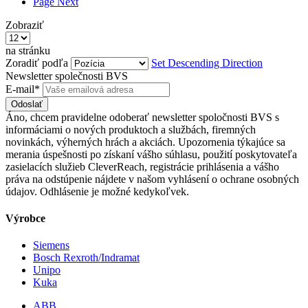
Page
Next
Zobraziť
na stránku
Zoradiť podľa
Set Descending Direction
Newsletter společnosti BVS
E-mail*
Odoslať
Áno, chcem pravidelne odoberať newsletter spoločnosti BVS s
informáciami o nových produktoch a službách, firemných
novinkách, výherných hrách a akciách. Upozornenia týkajúce sa
merania úspešnosti po získaní vášho súhlasu, použití poskytovateľa
zasielacích služieb CleverReach, registrácie prihlásenia a vášho
práva na odstúpenie nájdete v našom vyhlásení o ochrane osobných
údajov. Odhlásenie je možné kedykoľvek.
Výrobce
Siemens
Bosch Rexroth/Indramat
Unipo
Kuka
ABB