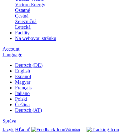
Victron Energy
Ostatné
Cestná
Železničná
Letecká
Facility
Na webovou stránku
Account
Language
Deutsch (DE)
English
Español
Magyar
Français
Italiano
Polski
Čeština
Deutsch (AT)
Správa
Jazyk
Hľadať
Váš názor