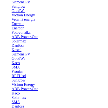
Siemens PV
Sungrow
GoodWe
Victron Energy
Veterná energia
Enercon
Enercon
Fotovoltaika
ABB Power-One
Solarmax
Danfoss
Kostal
Siemens PV
GoodWe
Kaco
SMA
Fronius
REFUsol
Sungrow
Victron Energy
ABB Power-One
Kaco
Solarmax
SMA
Danfoss