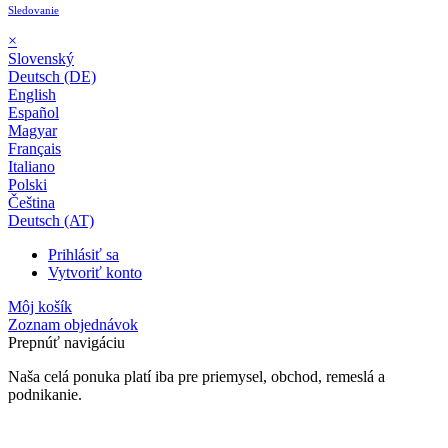
Sledovanie
×
Slovenský
Deutsch (DE)
English
Español
Magyar
Français
Italiano
Polski
Čeština
Deutsch (AT)
Prihlásiť sa
Vytvoriť konto
Môj košík
Zoznam objednávok
Prepnúť navigáciu
Naša celá ponuka platí iba pre priemysel, obchod, remeslá a
podnikanie.
24-mesačná záruka*