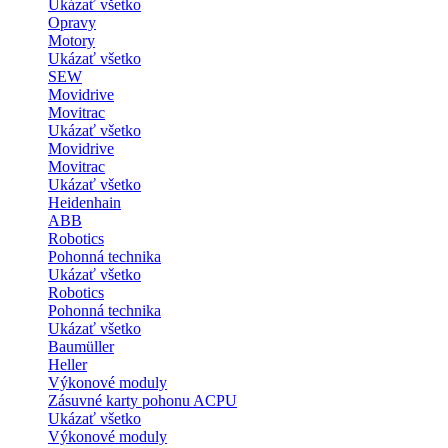
Ukázať všetko
Opravy
Motory
Ukázať všetko
SEW
Movidrive
Movitrac
Ukázať všetko
Movidrive
Movitrac
Ukázať všetko
Heidenhain
ABB
Robotics
Pohonná technika
Ukázať všetko
Robotics
Pohonná technika
Ukázať všetko
Baumüller
Heller
Výkonové moduly
Zásuvné karty pohonu ACPU
Ukázať všetko
Výkonové moduly