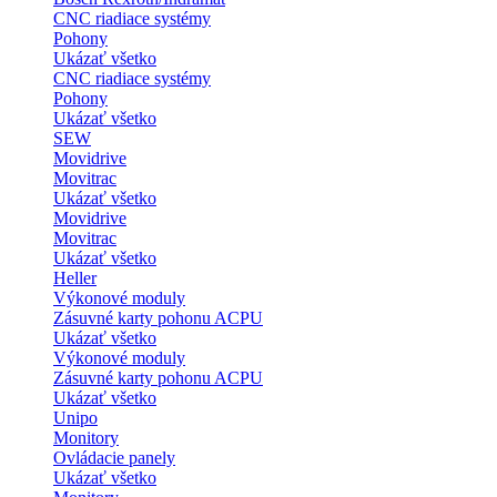
CNC riadiace systémy
Pohony
Ukázať všetko
CNC riadiace systémy
Pohony
Ukázať všetko
SEW
Movidrive
Movitrac
Ukázať všetko
Movidrive
Movitrac
Ukázať všetko
Heller
Výkonové moduly
Zásuvné karty pohonu ACPU
Ukázať všetko
Výkonové moduly
Zásuvné karty pohonu ACPU
Ukázať všetko
Unipo
Monitory
Ovládacie panely
Ukázať všetko