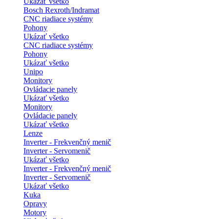
Ukázať všetko
Bosch Rexroth/Indramat
CNC riadiace systémy
Pohony
Ukázať všetko
CNC riadiace systémy
Pohony
Ukázať všetko
Unipo
Monitory
Ovládacie panely
Ukázať všetko
Monitory
Ovládacie panely
Ukázať všetko
Lenze
Inverter - Frekvenčný menič
Inverter - Servomenič
Ukázať všetko
Inverter - Frekvenčný menič
Inverter - Servomenič
Ukázať všetko
Kuka
Opravy
Motory