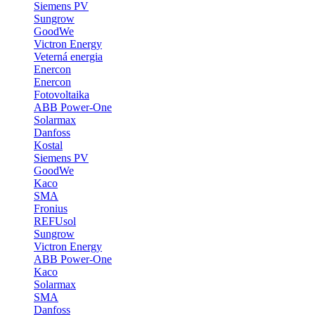
Siemens PV
Sungrow
GoodWe
Victron Energy
Veterná energia
Enercon
Enercon
Fotovoltaika
ABB Power-One
Solarmax
Danfoss
Kostal
Siemens PV
GoodWe
Kaco
SMA
Fronius
REFUsol
Sungrow
Victron Energy
ABB Power-One
Kaco
Solarmax
SMA
Danfoss