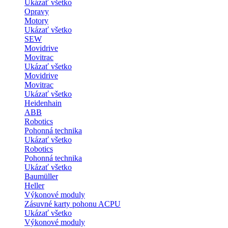
Ukázať všetko
Opravy
Motory
Ukázať všetko
SEW
Movidrive
Movitrac
Ukázať všetko
Movidrive
Movitrac
Ukázať všetko
Heidenhain
ABB
Robotics
Pohonná technika
Ukázať všetko
Robotics
Pohonná technika
Ukázať všetko
Baumüller
Heller
Výkonové moduly
Zásuvné karty pohonu ACPU
Ukázať všetko
Výkonové moduly