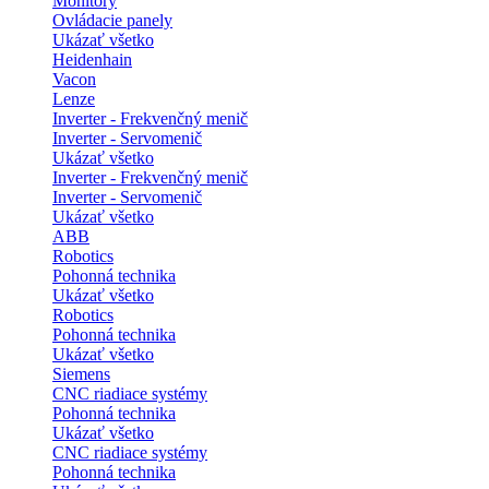
Monitory
Ovládacie panely
Ukázať všetko
Heidenhain
Vacon
Lenze
Inverter - Frekvenčný menič
Inverter - Servomenič
Ukázať všetko
Inverter - Frekvenčný menič
Inverter - Servomenič
Ukázať všetko
ABB
Robotics
Pohonná technika
Ukázať všetko
Robotics
Pohonná technika
Ukázať všetko
Siemens
CNC riadiace systémy
Pohonná technika
Ukázať všetko
CNC riadiace systémy
Pohonná technika