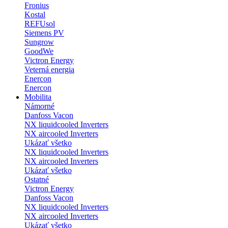
Fronius
Kostal
REFUsol
Siemens PV
Sungrow
GoodWe
Victron Energy
Veterná energia
Enercon
Enercon
Mobilita
Námorné
Danfoss Vacon
NX liquidcooled Inverters
NX aircooled Inverters
Ukázať všetko
NX liquidcooled Inverters
NX aircooled Inverters
Ukázať všetko
Ostatné
Victron Energy
Danfoss Vacon
NX liquidcooled Inverters
NX aircooled Inverters
Ukázať všetko