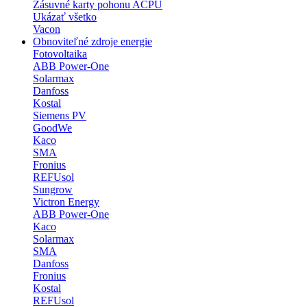
Zásuvné karty pohonu ACPU
Ukázať všetko
Vacon
Obnoviteľné zdroje energie
Fotovoltaika
ABB Power-One
Solarmax
Danfoss
Kostal
Siemens PV
GoodWe
Kaco
SMA
Fronius
REFUsol
Sungrow
Victron Energy
ABB Power-One
Kaco
Solarmax
SMA
Danfoss
Fronius
Kostal
REFUsol