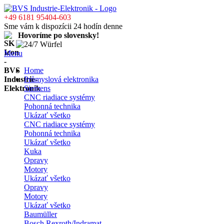
+49 6181 95404-603
Sme vám k dispozícii 24 hodín denne
Hovoríme po slovensky!
Menu
Home
Průmyslová elektronika
Siemens
CNC riadiace systémy
Pohonná technika
Ukázať všetko
CNC riadiace systémy
Pohonná technika
Ukázať všetko
Kuka
Opravy
Motory
Ukázať všetko
Opravy
Motory
Ukázať všetko
Baumüller
Bosch Rexroth/Indramat