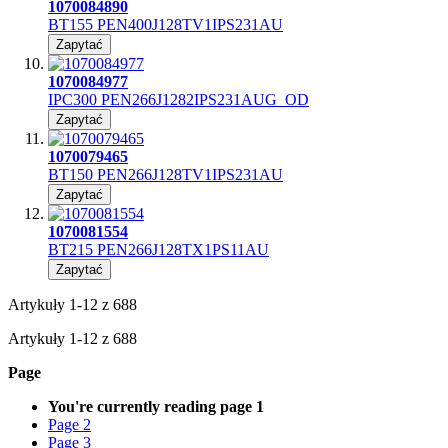
1070084890
BT155 PEN400J128TV1IPS231AU
Zapytać
1070084977
IPC300 PEN266J1282IPS231AUG_OD
Zapytać
1070079465
BT150 PEN266J128TV1IPS231AU
Zapytać
1070081554
BT215 PEN266J128TX1PS11AU
Zapytać
Artykuły
1
-
12
z
688
Artykuły
1
-
12
z
688
Page
You're currently reading page
1
Page
2
Page
3