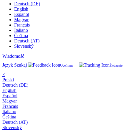
Deutsch (DE)
English
Español
Magyar
Français
Italiano
Čeština
Deutsch (AT)
Slovenský
Wiadomość
Język
Szukaj
Oceń nas
Śledzenie
×
Polski
Deutsch (DE)
English
Español
Magyar
Français
Italiano
Čeština
Deutsch (AT)
Slovenský