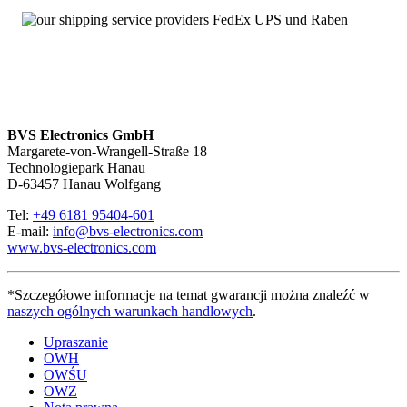
BVS Electronics GmbH
Margarete-von-Wrangell-Straße 18
Technologiepark Hanau
D-63457 Hanau Wolfgang
Tel:
+49 6181 95404-601
E-mail:
info@bvs-electronics.com
www.bvs-electronics.com
*Szczegółowe informacje na temat gwarancji można znaleźć w
naszych ogólnych warunkach handlowych
.
Upraszanie
OWH
OWŚU
OWZ