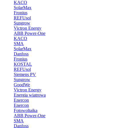
KACO
SolarMax
Fronius
REFUsol
Sungrow
Victron Energy
ABB Power-One
KACO
SMA
SolarMax
Danfoss
Fronius
KOSTAL
REFUsol
Siemens PV
Sungrow
GoodWe
Victron Energy
Energia wiatrowa
Enercon
Enercon
Fotowoltaika
ABB Power-One
SMA
Danfoss