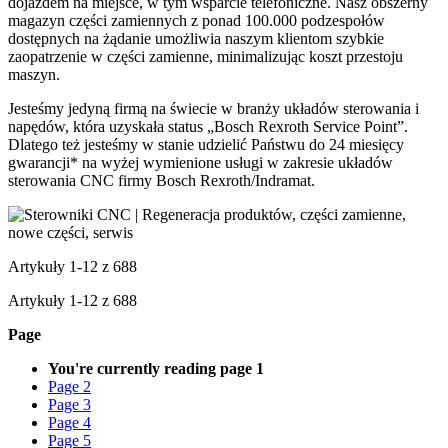
dojazdem na miejsce, w tym wsparcie telefoniczne. Nasz obszerny
magazyn części zamiennych z ponad 100.000 podzespołów
dostępnych na żądanie umożliwia naszym klientom szybkie
zaopatrzenie w części zamienne, minimalizując koszt przestoju
maszyn.
Jesteśmy jedyną firmą na świecie w branży układów sterowania i
napędów, która uzyskała status „Bosch Rexroth Service Point”.
Dlatego też jesteśmy w stanie udzielić Państwu do 24 miesięcy
gwarancji* na wyżej wymienione usługi w zakresie układów
sterowania CNC firmy Bosch Rexroth/Indramat.
Artykuły
1
-
12
z
688
Artykuły
1
-
12
z
688
Page
You're currently reading page
1
Page
2
Page
3
Page
4
Page
5