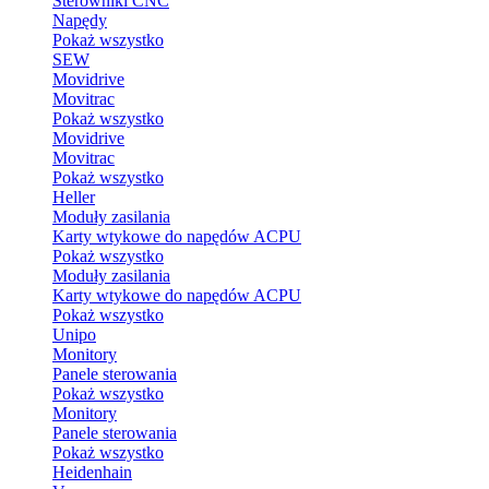
Sterowniki CNC
Napędy
Pokaż wszystko
SEW
Movidrive
Movitrac
Pokaż wszystko
Movidrive
Movitrac
Pokaż wszystko
Heller
Moduły zasilania
Karty wtykowe do napędów ACPU
Pokaż wszystko
Moduły zasilania
Karty wtykowe do napędów ACPU
Pokaż wszystko
Unipo
Monitory
Panele sterowania
Pokaż wszystko
Monitory
Panele sterowania
Pokaż wszystko
Heidenhain