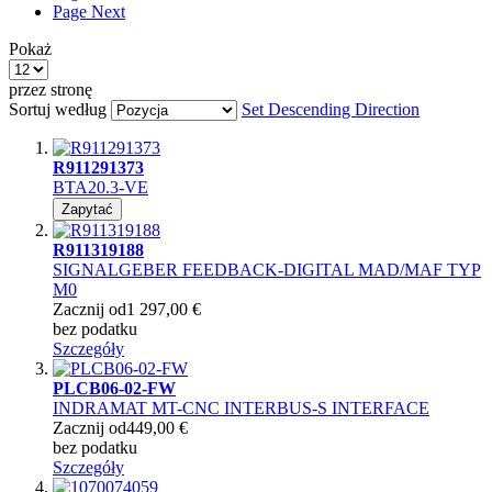
Page
Next
Pokaż
przez stronę
Sortuj według
Set Descending Direction
R911291373
BTA20.3-VE
Zapytać
R911319188
SIGNALGEBER FEEDBACK-DIGITAL MAD/MAF TYP
M0
Zacznij od
1 297,00 €
bez podatku
Szczegóły
PLCB06-02-FW
INDRAMAT MT-CNC INTERBUS-S INTERFACE
Zacznij od
449,00 €
bez podatku
Szczegóły