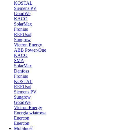
KOSTAL
Siemens PV
GoodWe
KACO
SolarMax
Fronius
REFUsol
Sungrow
Victron Energy
ABB Power-One
KACO
SMA
SolarMax
Danfoss
Fronius
KOSTAL
REFUsol
Siemens PV
Sungrow
GoodWe
Victron Energy
Energia wiatrowa
Enercon
Enercon
Mobilność