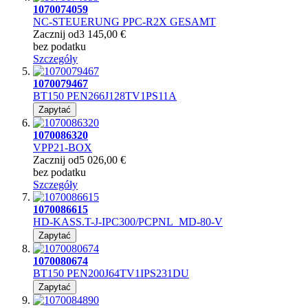
1070074059
NC-STEUERUNG PPC-R2X GESAMT
Zacznij od
3 145,00 €
bez podatku
Szczegóły
1070079467
BT150 PEN266J128TV1PS11A
Zapytać
1070086320
VPP21-BOX
Zacznij od
5 026,00 €
bez podatku
Szczegóły
1070086615
HD-KASS.T-J-IPC300/PCPNL_MD-80-V
Zapytać
1070080674
BT150 PEN200J64TV1IPS231DU
Zapytać