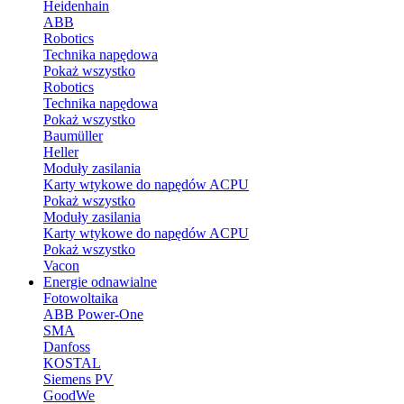
Heidenhain
ABB
Robotics
Technika napędowa
Pokaż wszystko
Robotics
Technika napędowa
Pokaż wszystko
Baumüller
Heller
Moduły zasilania
Karty wtykowe do napędów ACPU
Pokaż wszystko
Moduły zasilania
Karty wtykowe do napędów ACPU
Pokaż wszystko
Vacon
Energie odnawialne
Fotowoltaika
ABB Power-One
SMA
Danfoss
KOSTAL
Siemens PV
GoodWe