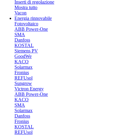
Inserti di regolazione
Mostra tutto
Vacon
Energia rinnovabile
Fotovoltaico
ABB Power-One
SMA
Danfoss
KOSTAL
Siemens PV
GoodWe
KACO
Solarmax
Fronius
REFUsol
Sungrow
Victron Energy
ABB Power-One
KACO
SMA
Solarmax
Danfoss
Fronius
KOSTAL
REFUsol