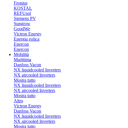
Fronius
KOSTAL
REFUsol
Siemens PV
Sungrow
GoodWe
Victron Energy
Energia eolica
Enercon
Enercon
Mobilità
Marittima
Danfoss Vacon
NX liquidcooled Inverters
NX aircooled Inverters
Mostra tutto
NX liquidcooled Inverters
NX aircooled Inverters
Mostra tutto
Altro
Victron Energy
Danfoss Vacon
NX liquidcooled Inverters
NX aircooled Inverters
Mostra tutto