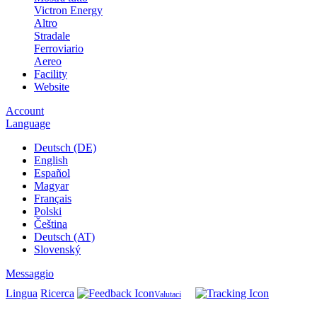
Victron Energy
Altro
Stradale
Ferroviario
Aereo
Facility
Website
Account
Language
Deutsch (DE)
English
Español
Magyar
Français
Polski
Čeština
Deutsch (AT)
Slovenský
Messaggio
Lingua
Ricerca
Valutaci