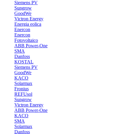
Siemens PV
Sungrow
GoodWe
Victron Energy
Energia eolica
Enercon
Enercon
Fotovoltaico
ABB Power-One
SMA
Danfoss
KOSTAL
Siemens PV
GoodWe
KACO
Solarmax
Fronius
REFUsol
Sungrow
Victron Energy
ABB Power-One
KACO
SMA
Solarmax
Danfoss