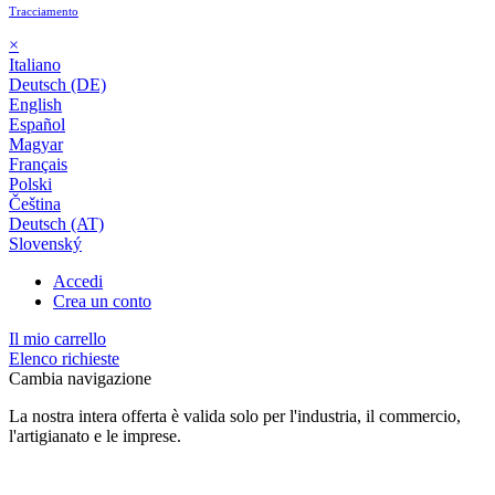
Tracciamento
×
Italiano
Deutsch (DE)
English
Español
Magyar
Français
Polski
Čeština
Deutsch (AT)
Slovenský
Accedi
Crea un conto
Il mio carrello
Elenco richieste
Cambia navigazione
La nostra intera offerta è valida solo per l'industria, il commercio,
l'artigianato e le imprese.
24 mesi di garanzia*