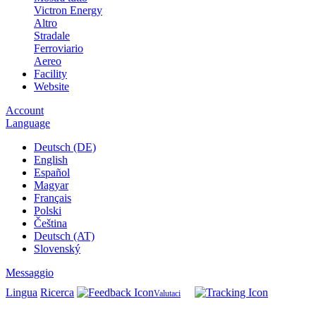
Victron Energy
Altro
Stradale
Ferroviario
Aereo
Facility
Website
Account
Language
Deutsch (DE)
English
Español
Magyar
Français
Polski
Čeština
Deutsch (AT)
Slovenský
Messaggio
Lingua
Ricerca
Valutaci