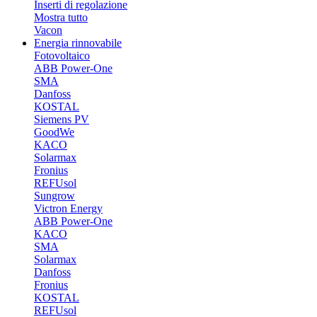
Inserti di regolazione
Mostra tutto
Vacon
Energia rinnovabile
Fotovoltaico
ABB Power-One
SMA
Danfoss
KOSTAL
Siemens PV
GoodWe
KACO
Solarmax
Fronius
REFUsol
Sungrow
Victron Energy
ABB Power-One
KACO
SMA
Solarmax
Danfoss
Fronius
KOSTAL
REFUsol