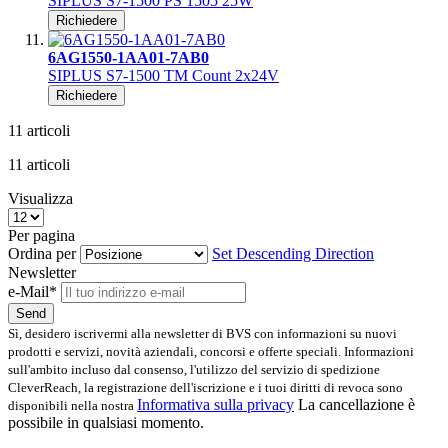
SIPLUS S7-1500 PS 1505 25W
Richiedere
6AG1550-1AA01-7AB0
SIPLUS S7-1500 TM Count 2x24V
Richiedere
11
articoli
11
articoli
Visualizza
Per pagina
Ordina per
Set Descending Direction
Newsletter
e-Mail*
Send
Sì, desidero iscrivermi alla newsletter di BVS con informazioni su nuovi
prodotti e servizi, novità aziendali, concorsi e offerte speciali. Informazioni
sull'ambito incluso dal consenso, l'utilizzo del servizio di spedizione
CleverReach, la registrazione dell'iscrizione e i tuoi diritti di revoca sono
Informativa sulla privacy
La cancellazione è
disponibili nella nostra
possibile in qualsiasi momento.