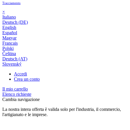
Tracciamento
×
Italiano
Deutsch (DE)
English
Español
Magyar
Français
Polski
Čeština
Deutsch (AT)
Slovenský
Accedi
Crea un conto
Il mio carrello
Elenco richieste
Cambia navigazione
La nostra intera offerta è valida solo per l'industria, il commercio,
l'artigianato e le imprese.
24 mesi di garanzia*