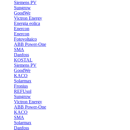
Siemens PV
Sungrow
GoodWe
Victron Energy
Energia eolica
Enercon
Enercon
Fotovoltaico
ABB Power-One
SMA
Danfoss
KOSTAL
Siemens PV
GoodWe
KACO
Solarmax
Fronius
REFUsol
Sungrow
Victron Energy
ABB Power-One
KACO
SMA
Solarmax
Danfoss