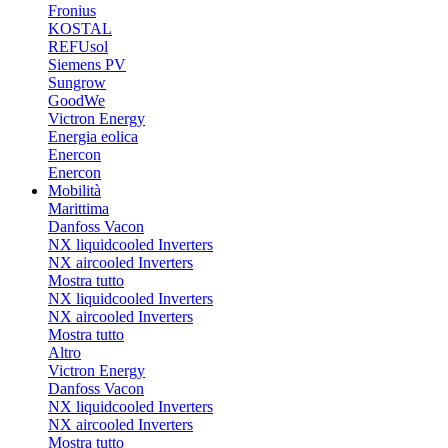
Fronius
KOSTAL
REFUsol
Siemens PV
Sungrow
GoodWe
Victron Energy
Energia eolica
Enercon
Enercon
Mobilità
Marittima
Danfoss Vacon
NX liquidcooled Inverters
NX aircooled Inverters
Mostra tutto
NX liquidcooled Inverters
NX aircooled Inverters
Mostra tutto
Altro
Victron Energy
Danfoss Vacon
NX liquidcooled Inverters
NX aircooled Inverters
Mostra tutto