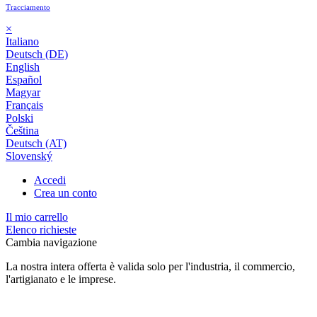
Tracciamento
×
Italiano
Deutsch (DE)
English
Español
Magyar
Français
Polski
Čeština
Deutsch (AT)
Slovenský
Accedi
Crea un conto
Il mio carrello
Elenco richieste
Cambia navigazione
La nostra intera offerta è valida solo per l'industria, il commercio,
l'artigianato e le imprese.
24 mesi di garanzia*