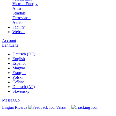
Victron Energy
Altro
Stradale
Ferroviario
Aereo
Facility
Website
Account
Language
Deutsch (DE)
English
Español
Magyar
Français
Polski
Čeština
Deutsch (AT)
Slovenský
Messaggio
Lingua
Ricerca
Valutaci