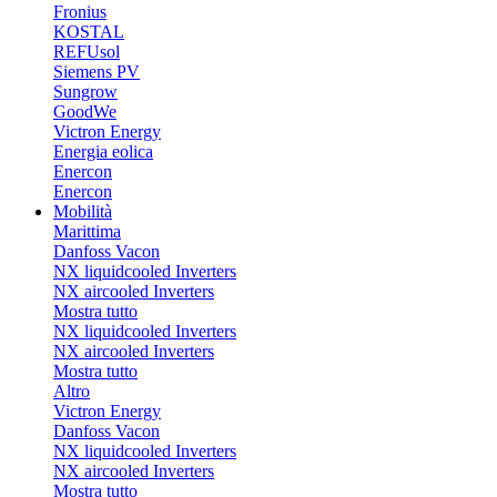
Fronius
KOSTAL
REFUsol
Siemens PV
Sungrow
GoodWe
Victron Energy
Energia eolica
Enercon
Enercon
Mobilità
Marittima
Danfoss Vacon
NX liquidcooled Inverters
NX aircooled Inverters
Mostra tutto
NX liquidcooled Inverters
NX aircooled Inverters
Mostra tutto
Altro
Victron Energy
Danfoss Vacon
NX liquidcooled Inverters
NX aircooled Inverters
Mostra tutto