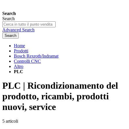
Search
Search
Advanced Search
Search
Home
Prodotti
Bosch Rexroth/Indramat
Controlli CNC
Altro
PLC
PLC | Ricondizionamento del
prodotto, ricambi, prodotti
nuovi, service
5
articoli