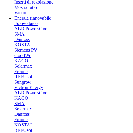
Inserti di regolazione
Mostra tutto
Vacon
Energia rinnovabile
Fotovoltaico
ABB Power-One
SMA
Danfoss
KOSTAL
Siemens PV
GoodWe
KACO
Solarmax
Fronius
REFUsol
Sungrow
Victron Energy
ABB Power-One
KACO
SMA
Solarmax
Danfoss
Fronius
KOSTAL
REFUsol