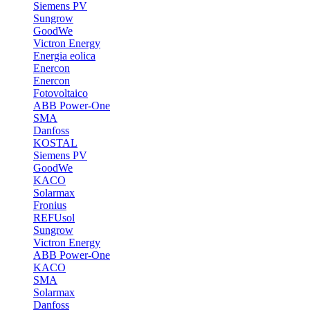
Siemens PV
Sungrow
GoodWe
Victron Energy
Energia eolica
Enercon
Enercon
Fotovoltaico
ABB Power-One
SMA
Danfoss
KOSTAL
Siemens PV
GoodWe
KACO
Solarmax
Fronius
REFUsol
Sungrow
Victron Energy
ABB Power-One
KACO
SMA
Solarmax
Danfoss