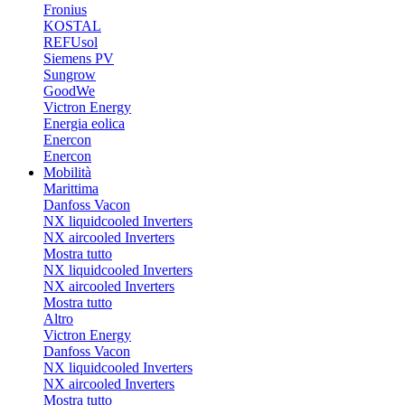
Fronius
KOSTAL
REFUsol
Siemens PV
Sungrow
GoodWe
Victron Energy
Energia eolica
Enercon
Enercon
Mobilità
Marittima
Danfoss Vacon
NX liquidcooled Inverters
NX aircooled Inverters
Mostra tutto
NX liquidcooled Inverters
NX aircooled Inverters
Mostra tutto
Altro
Victron Energy
Danfoss Vacon
NX liquidcooled Inverters
NX aircooled Inverters
Mostra tutto