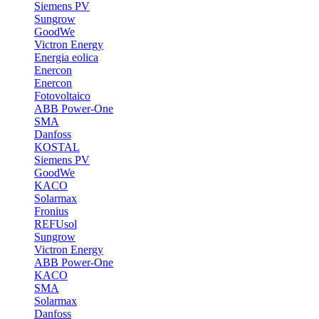
Siemens PV
Sungrow
GoodWe
Victron Energy
Energia eolica
Enercon
Enercon
Fotovoltaico
ABB Power-One
SMA
Danfoss
KOSTAL
Siemens PV
GoodWe
KACO
Solarmax
Fronius
REFUsol
Sungrow
Victron Energy
ABB Power-One
KACO
SMA
Solarmax
Danfoss