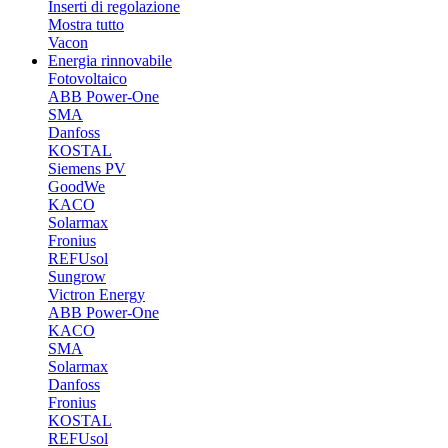
Inserti di regolazione
Mostra tutto
Vacon
Energia rinnovabile
Fotovoltaico
ABB Power-One
SMA
Danfoss
KOSTAL
Siemens PV
GoodWe
KACO
Solarmax
Fronius
REFUsol
Sungrow
Victron Energy
ABB Power-One
KACO
SMA
Solarmax
Danfoss
Fronius
KOSTAL
REFUsol