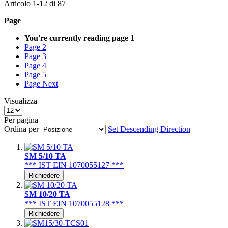
Articolo
1
-
12
di
87
Page
You're currently reading page
1
Page
2
Page
3
Page
4
Page
5
Page
Next
Visualizza
Per pagina
Ordina per
Set Descending Direction
SM 5/10 TA
*** IST EIN 1070055127 ***
Richiedere
SM 10/20 TA
*** IST EIN 1070055128 ***
Richiedere