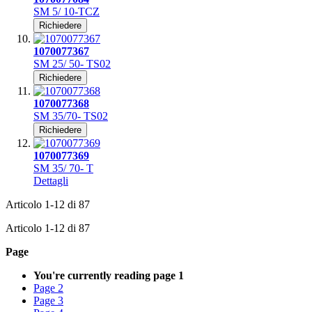
SM 5/ 10-TCZ
Richiedere
1070077367
SM 25/ 50- TS02
Richiedere
1070077368
SM 35/70- TS02
Richiedere
1070077369
SM 35/ 70- T
Dettagli
Articolo
1
-
12
di
87
Articolo
1
-
12
di
87
Page
You're currently reading page
1
Page
2
Page
3