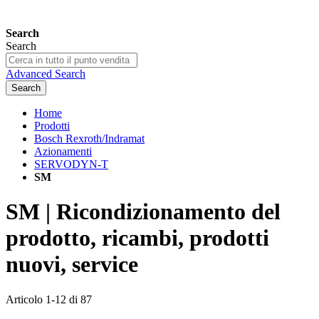
Search
Search
Advanced Search
Search
Home
Prodotti
Bosch Rexroth/Indramat
Azionamenti
SERVODYN-T
SM
SM | Ricondizionamento del
prodotto, ricambi, prodotti
nuovi, service
Articolo
1
-
12
di
87