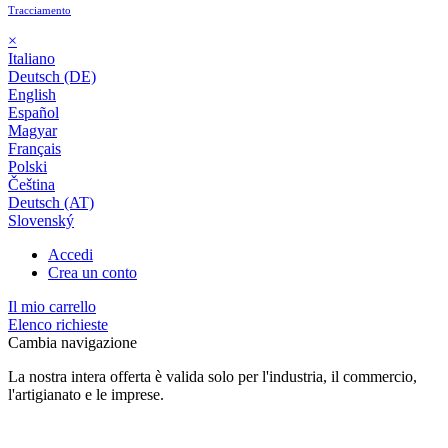
Tracciamento
×
Italiano
Deutsch (DE)
English
Español
Magyar
Français
Polski
Čeština
Deutsch (AT)
Slovenský
Accedi
Crea un conto
Il mio carrello
Elenco richieste
Cambia navigazione
La nostra intera offerta è valida solo per l'industria, il commercio,
l'artigianato e le imprese.
24 mesi di garanzia*