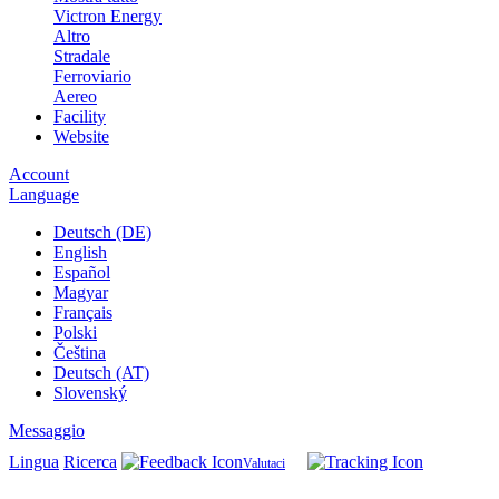
Victron Energy
Altro
Stradale
Ferroviario
Aereo
Facility
Website
Account
Language
Deutsch (DE)
English
Español
Magyar
Français
Polski
Čeština
Deutsch (AT)
Slovenský
Messaggio
Lingua
Ricerca
Valutaci