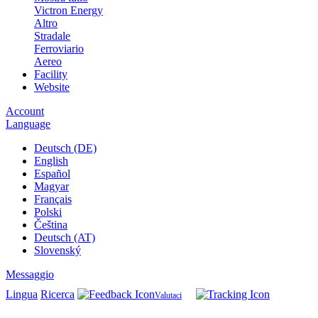
Victron Energy
Altro
Stradale
Ferroviario
Aereo
Facility
Website
Account
Language
Deutsch (DE)
English
Español
Magyar
Français
Polski
Čeština
Deutsch (AT)
Slovenský
Messaggio
Lingua
Ricerca
Valutaci