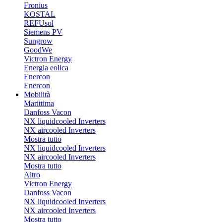
Fronius
KOSTAL
REFUsol
Siemens PV
Sungrow
GoodWe
Victron Energy
Energia eolica
Enercon
Enercon
Mobilità
Marittima
Danfoss Vacon
NX liquidcooled Inverters
NX aircooled Inverters
Mostra tutto
NX liquidcooled Inverters
NX aircooled Inverters
Mostra tutto
Altro
Victron Energy
Danfoss Vacon
NX liquidcooled Inverters
NX aircooled Inverters
Mostra tutto