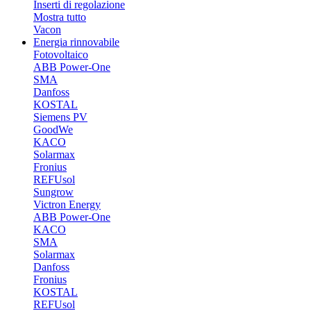
Inserti di regolazione
Mostra tutto
Vacon
Energia rinnovabile
Fotovoltaico
ABB Power-One
SMA
Danfoss
KOSTAL
Siemens PV
GoodWe
KACO
Solarmax
Fronius
REFUsol
Sungrow
Victron Energy
ABB Power-One
KACO
SMA
Solarmax
Danfoss
Fronius
KOSTAL
REFUsol