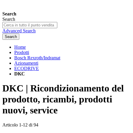
Search
Search
Advanced Search
Search
Home
Prodotti
Bosch Rexroth/Indramat
Azionamenti
ECODRIVE
DKC
DKC | Ricondizionamento del
prodotto, ricambi, prodotti
nuovi, service
Articolo
1
-
12
di
94