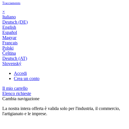
Tracciamento
×
Italiano
Deutsch (DE)
English
Español
Magyar
Français
Polski
Čeština
Deutsch (AT)
Slovenský
Accedi
Crea un conto
Il mio carrello
Elenco richieste
Cambia navigazione
La nostra intera offerta è valida solo per l'industria, il commercio,
l'artigianato e le imprese.
24 mesi di garanzia*