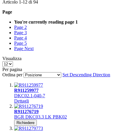
Articolo
1
-
12
di
94
Page
You're currently reading page
1
Page
2
Page
3
Page
4
Page
5
Page
Next
Visualizza
Per pagina
Ordina per
Set Descending Direction
R911259977
DKC02.1-040-7
Dettagli
R911276719
BGR DKC03.3 LK PBK02
Richiedere