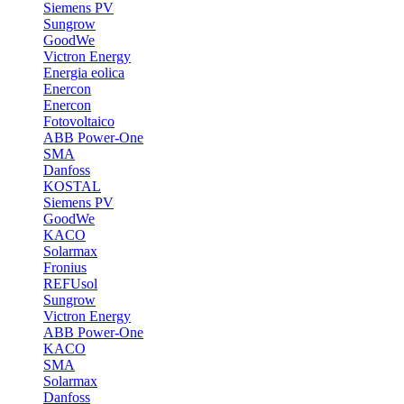
Siemens PV
Sungrow
GoodWe
Victron Energy
Energia eolica
Enercon
Enercon
Fotovoltaico
ABB Power-One
SMA
Danfoss
KOSTAL
Siemens PV
GoodWe
KACO
Solarmax
Fronius
REFUsol
Sungrow
Victron Energy
ABB Power-One
KACO
SMA
Solarmax
Danfoss