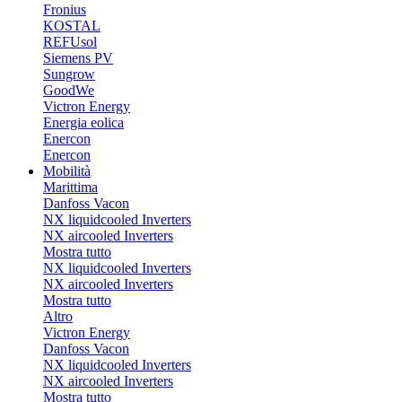
Fronius
KOSTAL
REFUsol
Siemens PV
Sungrow
GoodWe
Victron Energy
Energia eolica
Enercon
Enercon
Mobilità
Marittima
Danfoss Vacon
NX liquidcooled Inverters
NX aircooled Inverters
Mostra tutto
NX liquidcooled Inverters
NX aircooled Inverters
Mostra tutto
Altro
Victron Energy
Danfoss Vacon
NX liquidcooled Inverters
NX aircooled Inverters
Mostra tutto