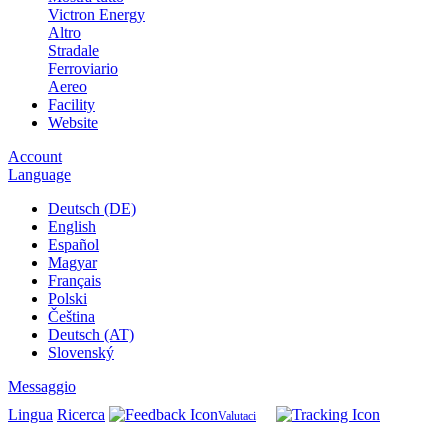
Victron Energy
Altro
Stradale
Ferroviario
Aereo
Facility
Website
Account
Language
Deutsch (DE)
English
Español
Magyar
Français
Polski
Čeština
Deutsch (AT)
Slovenský
Messaggio
Lingua
Ricerca
Valutaci