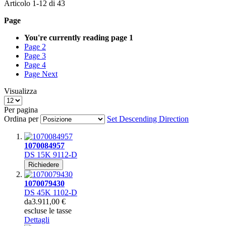
Articolo
1
-
12
di
43
Page
You're currently reading page
1
Page
2
Page
3
Page
4
Page
Next
Visualizza
Per pagina
Ordina per
Set Descending Direction
1070084957
DS 15K 9112-D
Richiedere
1070079430
DS 45K 1102-D
da
3.911,00 €
escluse le tasse
Dettagli