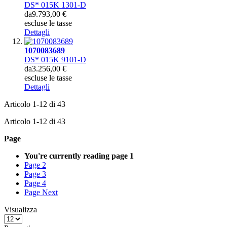
DS* 015K 1301-D
da
9.793,00 €
escluse le tasse
Dettagli
1070083689
DS* 015K 9101-D
da
3.256,00 €
escluse le tasse
Dettagli
Articolo
1
-
12
di
43
Articolo
1
-
12
di
43
Page
You're currently reading page
1
Page
2
Page
3
Page
4
Page
Next
Visualizza