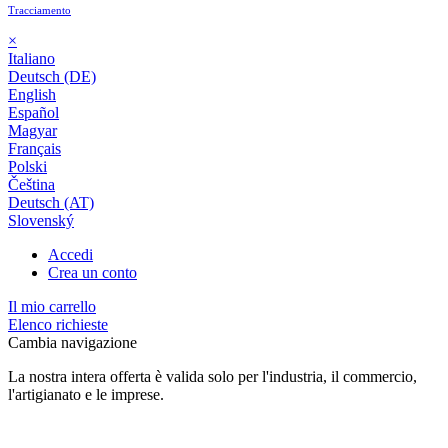
Tracciamento
×
Italiano
Deutsch (DE)
English
Español
Magyar
Français
Polski
Čeština
Deutsch (AT)
Slovenský
Accedi
Crea un conto
Il mio carrello
Elenco richieste
Cambia navigazione
La nostra intera offerta è valida solo per l'industria, il commercio,
l'artigianato e le imprese.
24 mesi di garanzia*