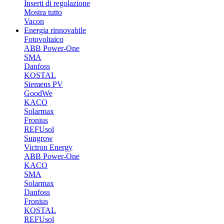
Inserti di regolazione
Mostra tutto
Vacon
Energia rinnovabile
Fotovoltaico
ABB Power-One
SMA
Danfoss
KOSTAL
Siemens PV
GoodWe
KACO
Solarmax
Fronius
REFUsol
Sungrow
Victron Energy
ABB Power-One
KACO
SMA
Solarmax
Danfoss
Fronius
KOSTAL
REFUsol