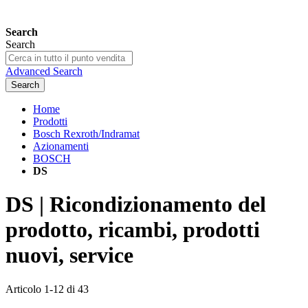
Search
Search
Advanced Search
Search
Home
Prodotti
Bosch Rexroth/Indramat
Azionamenti
BOSCH
DS
DS | Ricondizionamento del
prodotto, ricambi, prodotti
nuovi, service
Articolo
1
-
12
di
43