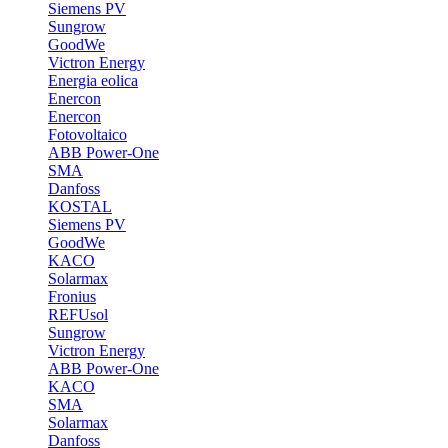
Siemens PV
Sungrow
GoodWe
Victron Energy
Energia eolica
Enercon
Enercon
Fotovoltaico
ABB Power-One
SMA
Danfoss
KOSTAL
Siemens PV
GoodWe
KACO
Solarmax
Fronius
REFUsol
Sungrow
Victron Energy
ABB Power-One
KACO
SMA
Solarmax
Danfoss