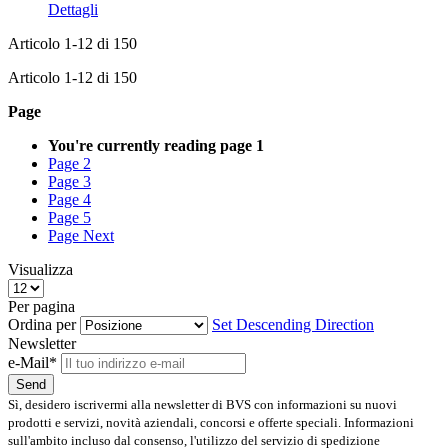
Dettagli
Articolo
1
-
12
di
150
Articolo
1
-
12
di
150
Page
You're currently reading page
1
Page
2
Page
3
Page
4
Page
5
Page
Next
Visualizza
Per pagina
Ordina per
Set Descending Direction
Newsletter
e-Mail*
Send
Sì, desidero iscrivermi alla newsletter di BVS con informazioni su nuovi
prodotti e servizi, novità aziendali, concorsi e offerte speciali. Informazioni
sull'ambito incluso dal consenso, l'utilizzo del servizio di spedizione