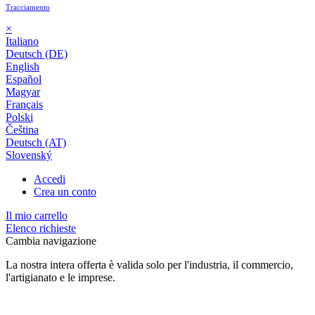
Tracciamento
×
Italiano
Deutsch (DE)
English
Español
Magyar
Français
Polski
Čeština
Deutsch (AT)
Slovenský
Accedi
Crea un conto
Il mio carrello
Elenco richieste
Cambia navigazione
La nostra intera offerta è valida solo per l'industria, il commercio,
l'artigianato e le imprese.
24 mesi di garanzia*