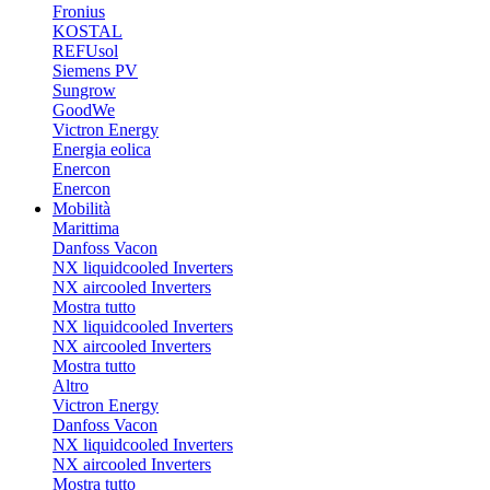
Fronius
KOSTAL
REFUsol
Siemens PV
Sungrow
GoodWe
Victron Energy
Energia eolica
Enercon
Enercon
Mobilità
Marittima
Danfoss Vacon
NX liquidcooled Inverters
NX aircooled Inverters
Mostra tutto
NX liquidcooled Inverters
NX aircooled Inverters
Mostra tutto
Altro
Victron Energy
Danfoss Vacon
NX liquidcooled Inverters
NX aircooled Inverters
Mostra tutto