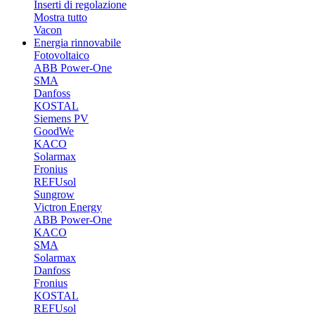
Inserti di regolazione
Mostra tutto
Vacon
Energia rinnovabile
Fotovoltaico
ABB Power-One
SMA
Danfoss
KOSTAL
Siemens PV
GoodWe
KACO
Solarmax
Fronius
REFUsol
Sungrow
Victron Energy
ABB Power-One
KACO
SMA
Solarmax
Danfoss
Fronius
KOSTAL
REFUsol