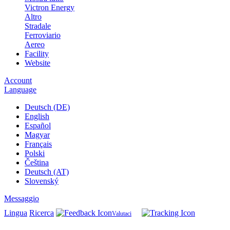
Victron Energy
Altro
Stradale
Ferroviario
Aereo
Facility
Website
Account
Language
Deutsch (DE)
English
Español
Magyar
Français
Polski
Čeština
Deutsch (AT)
Slovenský
Messaggio
Lingua
Ricerca
Valutaci