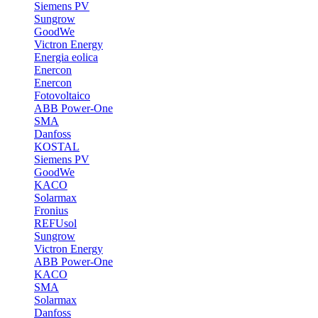
Siemens PV
Sungrow
GoodWe
Victron Energy
Energia eolica
Enercon
Enercon
Fotovoltaico
ABB Power-One
SMA
Danfoss
KOSTAL
Siemens PV
GoodWe
KACO
Solarmax
Fronius
REFUsol
Sungrow
Victron Energy
ABB Power-One
KACO
SMA
Solarmax
Danfoss