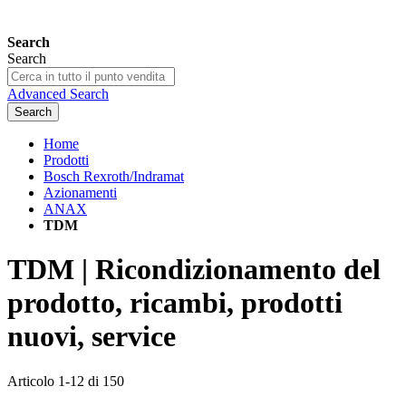
Search
Search
Advanced Search
Search
Home
Prodotti
Bosch Rexroth/Indramat
Azionamenti
ANAX
TDM
TDM | Ricondizionamento del
prodotto, ricambi, prodotti
nuovi, service
Articolo
1
-
12
di
150