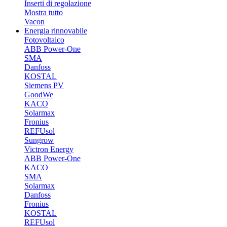
Inserti di regolazione
Mostra tutto
Vacon
Energia rinnovabile
Fotovoltaico
ABB Power-One
SMA
Danfoss
KOSTAL
Siemens PV
GoodWe
KACO
Solarmax
Fronius
REFUsol
Sungrow
Victron Energy
ABB Power-One
KACO
SMA
Solarmax
Danfoss
Fronius
KOSTAL
REFUsol