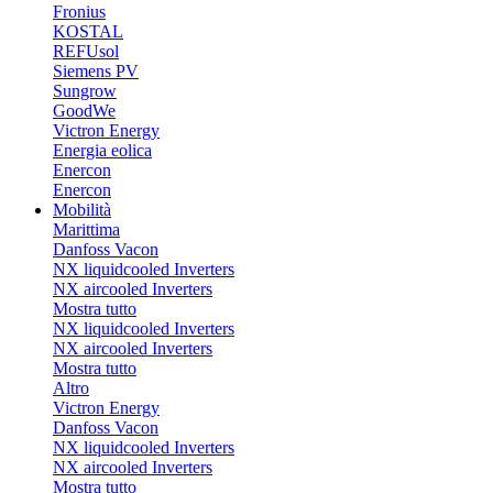
Fronius
KOSTAL
REFUsol
Siemens PV
Sungrow
GoodWe
Victron Energy
Energia eolica
Enercon
Enercon
Mobilità
Marittima
Danfoss Vacon
NX liquidcooled Inverters
NX aircooled Inverters
Mostra tutto
NX liquidcooled Inverters
NX aircooled Inverters
Mostra tutto
Altro
Victron Energy
Danfoss Vacon
NX liquidcooled Inverters
NX aircooled Inverters
Mostra tutto