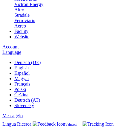
Victron Energy
Altro
Stradale
Ferroviario
Aereo
Facility
Website
Account
Language
Deutsch (DE)
English
Español
Magyar
Français
Polski
Čeština
Deutsch (AT)
Slovenský
Messaggio
Lingua
Ricerca
Valutaci