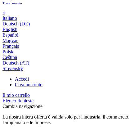
Tracciamento
×
Italiano
Deutsch (DE)
English
Español
Magyar
Français
Polski
Čeština
Deutsch (AT)
Slovenský
Accedi
Crea un conto
Il mio carrello
Elenco richieste
Cambia navigazione
La nostra intera offerta è valida solo per l'industria, il commercio,
l'artigianato e le imprese.
24 mesi di garanzia*