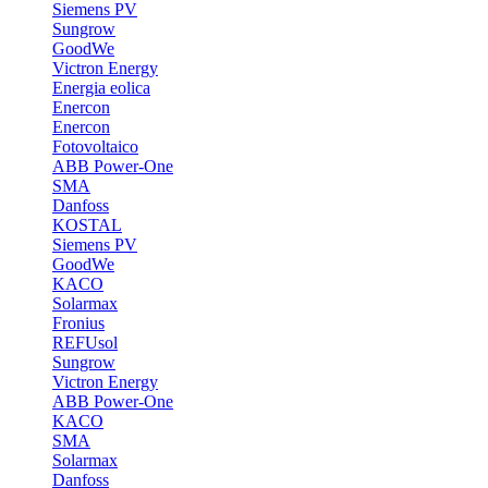
Siemens PV
Sungrow
GoodWe
Victron Energy
Energia eolica
Enercon
Enercon
Fotovoltaico
ABB Power-One
SMA
Danfoss
KOSTAL
Siemens PV
GoodWe
KACO
Solarmax
Fronius
REFUsol
Sungrow
Victron Energy
ABB Power-One
KACO
SMA
Solarmax
Danfoss