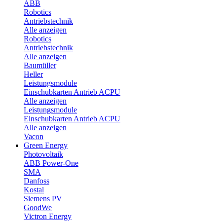
ABB
Robotics
Antriebstechnik
Alle anzeigen
Robotics
Antriebstechnik
Alle anzeigen
Baumüller
Heller
Leistungsmodule
Einschubkarten Antrieb ACPU
Alle anzeigen
Leistungsmodule
Einschubkarten Antrieb ACPU
Alle anzeigen
Vacon
Green Energy
Photovoltaik
ABB Power-One
SMA
Danfoss
Kostal
Siemens PV
GoodWe
Victron Energy