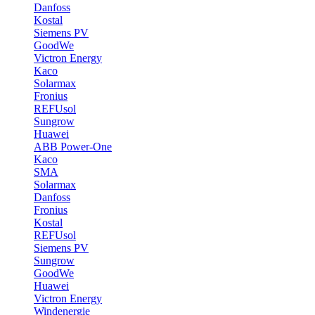
Danfoss
Kostal
Siemens PV
GoodWe
Victron Energy
Kaco
Solarmax
Fronius
REFUsol
Sungrow
Huawei
ABB Power-One
Kaco
SMA
Solarmax
Danfoss
Fronius
Kostal
REFUsol
Siemens PV
Sungrow
GoodWe
Huawei
Victron Energy
Windenergie