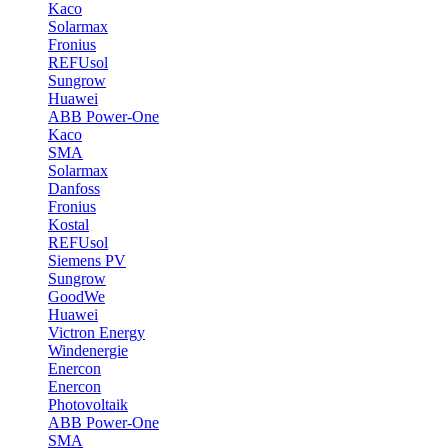
Kaco
Solarmax
Fronius
REFUsol
Sungrow
Huawei
ABB Power-One
Kaco
SMA
Solarmax
Danfoss
Fronius
Kostal
REFUsol
Siemens PV
Sungrow
GoodWe
Huawei
Victron Energy
Windenergie
Enercon
Enercon
Photovoltaik
ABB Power-One
SMA