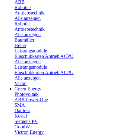
ABB
Robotics
Antriebstechnik
Alle anzeigen
Robotics
Antriebstechnik
Alle anzeigen
Baumüller
Heller
Leistungsmodule
Einschubkarten Antrieb ACPU
Alle anzeigen
Leistungsmodule
Einschubkarten Antrieb ACPU
Alle anzeigen
Vacon
Green Energy
Photovoltaik
ABB Power-One
SMA
Danfoss
Kostal
Siemens PV
GoodWe
Victron Energy