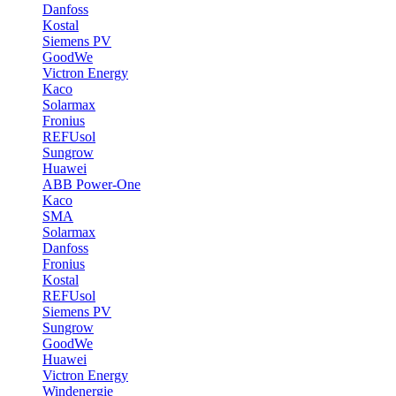
Danfoss
Kostal
Siemens PV
GoodWe
Victron Energy
Kaco
Solarmax
Fronius
REFUsol
Sungrow
Huawei
ABB Power-One
Kaco
SMA
Solarmax
Danfoss
Fronius
Kostal
REFUsol
Siemens PV
Sungrow
GoodWe
Huawei
Victron Energy
Windenergie