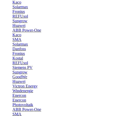
Kaco
Solarmax
Fronius
REFUsol
Sungrow
Huawei
ABB Power-One
Kaco
SMA
Solarmax
Danfoss
Fronius
Kostal
REFUsol
Siemens PV
Sungrow
GoodWe
Huawei
Victron Energy
Windenergie
Enercon
Enercon
Photovoltaik
ABB Power-One
SMA