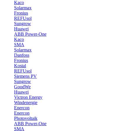
Kaco
Solarmax
Fronius
REFUsol
Sungrow
Huawei
ABB Power-One
Kaco
SMA
Solarmax
Danfoss
Fronius
Kostal
REFUsol
Siemens PV
Sungrow
GoodWe
Huawei
Victron Energy
Windenergie
Enercon
Enercon
Photovoltaik
ABB Power-One
SMA