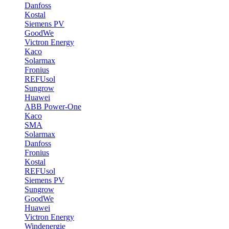
Danfoss
Kostal
Siemens PV
GoodWe
Victron Energy
Kaco
Solarmax
Fronius
REFUsol
Sungrow
Huawei
ABB Power-One
Kaco
SMA
Solarmax
Danfoss
Fronius
Kostal
REFUsol
Siemens PV
Sungrow
GoodWe
Huawei
Victron Energy
Windenergie