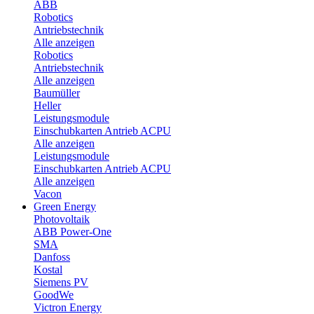
ABB
Robotics
Antriebstechnik
Alle anzeigen
Robotics
Antriebstechnik
Alle anzeigen
Baumüller
Heller
Leistungsmodule
Einschubkarten Antrieb ACPU
Alle anzeigen
Leistungsmodule
Einschubkarten Antrieb ACPU
Alle anzeigen
Vacon
Green Energy
Photovoltaik
ABB Power-One
SMA
Danfoss
Kostal
Siemens PV
GoodWe
Victron Energy