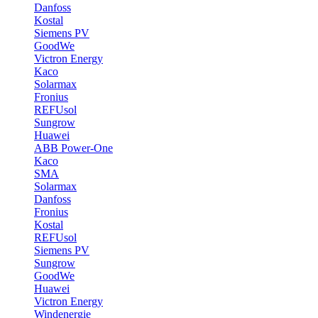
Danfoss
Kostal
Siemens PV
GoodWe
Victron Energy
Kaco
Solarmax
Fronius
REFUsol
Sungrow
Huawei
ABB Power-One
Kaco
SMA
Solarmax
Danfoss
Fronius
Kostal
REFUsol
Siemens PV
Sungrow
GoodWe
Huawei
Victron Energy
Windenergie