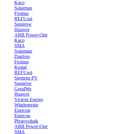
Kaco
Solarmax
Fronius
REFUsol
Sungrow
Huawei
ABB Power-One
Kaco
SMA
Solarmax
Danfoss
Fronius
Kostal
REFUsol
Siemens PV
Sungrow
GoodWe
Huawei
Victron Energy
Windenergie
Enercon
Enercon
Photovoltaik
ABB Power-One
SMA