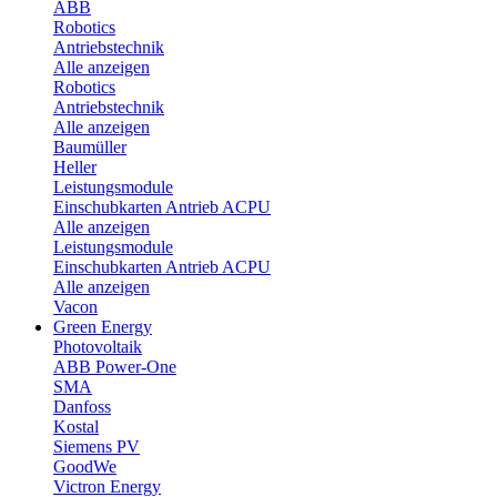
ABB
Robotics
Antriebstechnik
Alle anzeigen
Robotics
Antriebstechnik
Alle anzeigen
Baumüller
Heller
Leistungsmodule
Einschubkarten Antrieb ACPU
Alle anzeigen
Leistungsmodule
Einschubkarten Antrieb ACPU
Alle anzeigen
Vacon
Green Energy
Photovoltaik
ABB Power-One
SMA
Danfoss
Kostal
Siemens PV
GoodWe
Victron Energy