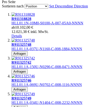
Pro Seite
Sortieren nach
Set Descending Direction
R911318828
HLL01.1N-10M0-S0100-A-007-05A0-NNNN
ab
10.102,00 €
12.021,38 € inkl. MwSt.
Details
R911325748
HLL01.1A-037U-N1160-C-008-1884-NNNN
Anfragen
R911325742
HLL01.1A-150U-N0290-C-008-0471-NNNN
Anfragen
R911325746
HLL01.1A-069U-N0702-C-008-1116-NNNN
Anfragen
R911325749
HLL01.1A-034U-N1404-C-008-2232-NNNN