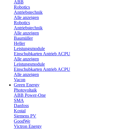
ABB
Robotics
Antriebstechnik
Alle anzeigen
Robotics
Antriebstechnik
Alle anzeigen
Baumüller
Heller
Leistungsmodule
Einschubkarten Antrieb ACPU
Alle anzeigen
Leistungsmodule
Einschubkarten Antrieb ACPU
Alle anzeigen
Vacon
Green Energy
Photovoltaik
ABB Power-One
SMA
Danfoss
Kostal
Siemens PV
GoodWe
Victron Energy