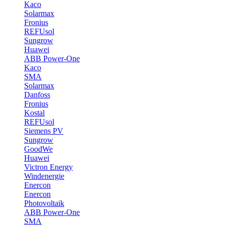
Kaco
Solarmax
Fronius
REFUsol
Sungrow
Huawei
ABB Power-One
Kaco
SMA
Solarmax
Danfoss
Fronius
Kostal
REFUsol
Siemens PV
Sungrow
GoodWe
Huawei
Victron Energy
Windenergie
Enercon
Enercon
Photovoltaik
ABB Power-One
SMA