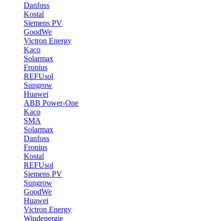
Danfoss
Kostal
Siemens PV
GoodWe
Victron Energy
Kaco
Solarmax
Fronius
REFUsol
Sungrow
Huawei
ABB Power-One
Kaco
SMA
Solarmax
Danfoss
Fronius
Kostal
REFUsol
Siemens PV
Sungrow
GoodWe
Huawei
Victron Energy
Windenergie