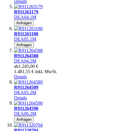
Details
R911263179
DEA04.1M
Anfragen
R911263180
DEA05.1M
Anfragen
R911264588
DEA04.2M
ab
1.245,00 €
1.481,55 € inkl. MwSt.
Details
R911264589
DEA05.2M
Details
R911264590
DEA06.2M
Anfragen
R911320704