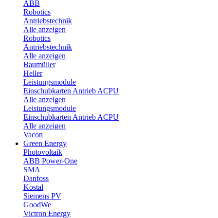
ABB
Robotics
Antriebstechnik
Alle anzeigen
Robotics
Antriebstechnik
Alle anzeigen
Baumüller
Heller
Leistungsmodule
Einschubkarten Antrieb ACPU
Alle anzeigen
Leistungsmodule
Einschubkarten Antrieb ACPU
Alle anzeigen
Vacon
Green Energy
Photovoltaik
ABB Power-One
SMA
Danfoss
Kostal
Siemens PV
GoodWe
Victron Energy