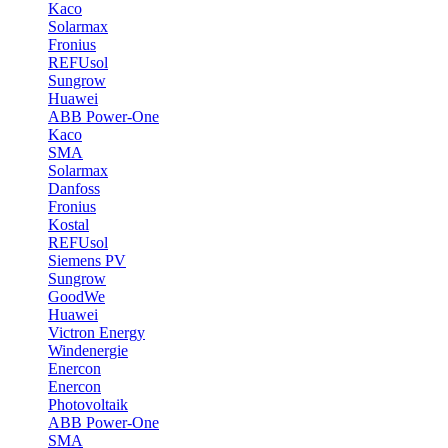
Kaco
Solarmax
Fronius
REFUsol
Sungrow
Huawei
ABB Power-One
Kaco
SMA
Solarmax
Danfoss
Fronius
Kostal
REFUsol
Siemens PV
Sungrow
GoodWe
Huawei
Victron Energy
Windenergie
Enercon
Enercon
Photovoltaik
ABB Power-One
SMA