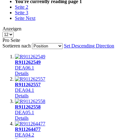
You're currently reading page
1
Seite
2
Seite
3
Seite
Next
Anzeigen
Pro Seite
Sortieren nach
Set Descending Direction
R911262549
DEA06.1
Details
R911262557
DEA04.1
Details
R911262558
DEA05.1
Details
R911264477
DEA04.2