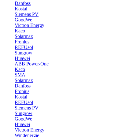
Danfoss
Kostal
Siemens PV
GoodWe
Victron Energy
Kaco
Solarmax
Fronius
REFUsol
Sungrow
Huawei
ABB Power-One
Kaco
SMA
Solarmax
Danfoss
Fronius
Kostal
REFUsol
Siemens PV
Sungrow
GoodWe
Huawei
Victron Energy
Windenergie