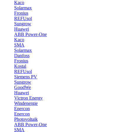
Kaco
Solarmax
Fronius
REFUsol
Sungrow
Huawei
ABB Power-One
Kaco
SMA
Solarmax
Danfoss
Fronius
Kostal
REFUsol
Siemens PV
Sungrow
GoodWe
Huawei
Victron Energy
Windenergie
Enercon
Enercon
Photovoltaik
ABB Power-One
SMA