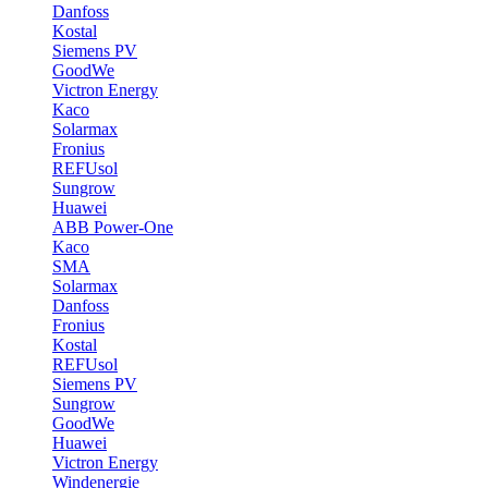
Danfoss
Kostal
Siemens PV
GoodWe
Victron Energy
Kaco
Solarmax
Fronius
REFUsol
Sungrow
Huawei
ABB Power-One
Kaco
SMA
Solarmax
Danfoss
Fronius
Kostal
REFUsol
Siemens PV
Sungrow
GoodWe
Huawei
Victron Energy
Windenergie