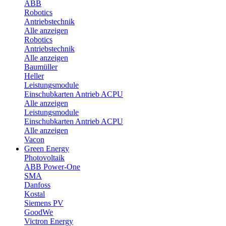
ABB
Robotics
Antriebstechnik
Alle anzeigen
Robotics
Antriebstechnik
Alle anzeigen
Baumüller
Heller
Leistungsmodule
Einschubkarten Antrieb ACPU
Alle anzeigen
Leistungsmodule
Einschubkarten Antrieb ACPU
Alle anzeigen
Vacon
Green Energy
Photovoltaik
ABB Power-One
SMA
Danfoss
Kostal
Siemens PV
GoodWe
Victron Energy