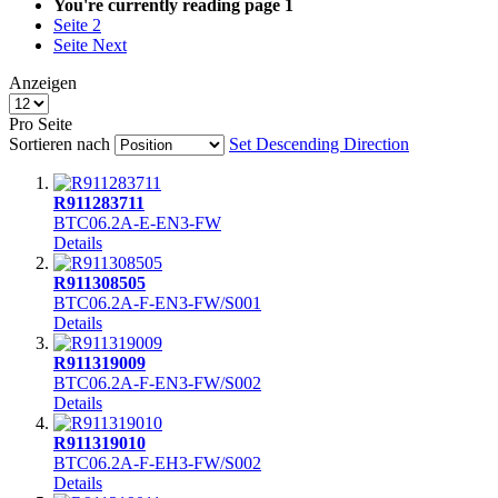
You're currently reading page
1
Seite
2
Seite
Next
Anzeigen
Pro Seite
Sortieren nach
Set Descending Direction
R911283711
BTC06.2A-E-EN3-FW
Details
R911308505
BTC06.2A-F-EN3-FW/S001
Details
R911319009
BTC06.2A-F-EN3-FW/S002
Details
R911319010
BTC06.2A-F-EH3-FW/S002
Details