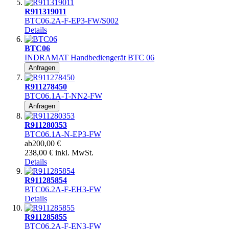
R911319011
BTC06.2A-F-EP3-FW/S002
Details
BTC06
INDRAMAT Handbediengerät BTC 06
Anfragen
R911278450
BTC06.1A-T-NN2-FW
Anfragen
R911280353
BTC06.1A-N-EP3-FW
ab
200,00 €
238,00 € inkl. MwSt.
Details
R911285854
BTC06.2A-F-EH3-FW
Details
R911285855
BTC06.2A-F-EN3-FW