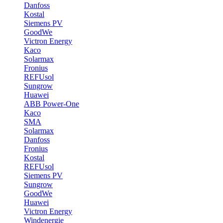
Danfoss
Kostal
Siemens PV
GoodWe
Victron Energy
Kaco
Solarmax
Fronius
REFUsol
Sungrow
Huawei
ABB Power-One
Kaco
SMA
Solarmax
Danfoss
Fronius
Kostal
REFUsol
Siemens PV
Sungrow
GoodWe
Huawei
Victron Energy
Windenergie