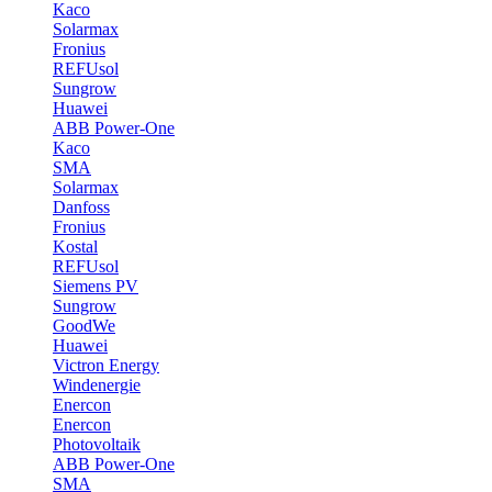
Kaco
Solarmax
Fronius
REFUsol
Sungrow
Huawei
ABB Power-One
Kaco
SMA
Solarmax
Danfoss
Fronius
Kostal
REFUsol
Siemens PV
Sungrow
GoodWe
Huawei
Victron Energy
Windenergie
Enercon
Enercon
Photovoltaik
ABB Power-One
SMA