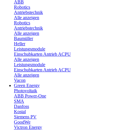
ABB
Robotics
Antriebstechnik
Alle anzeigen
Robotics
Antriebstechnik
Alle anzeigen
Baumüller
Heller
Leistungsmodule
Einschubkarten Antrieb ACPU
Alle anzeigen
Leistungsmodule
Einschubkarten Antrieb ACPU
Alle anzeigen
Vacon
Green Energy
Photovoltaik
ABB Power-One
SMA
Danfoss
Kostal
Siemens PV
GoodWe
Victron Energy