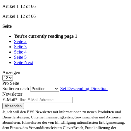
Artikel
1
-
12
of
66
Artikel
1
-
12
of
66
Seite
You're currently reading page
1
Seite
2
Seite
3
Seite
4
Seite
5
Seite
Next
Anzeigen
Pro Seite
Sortieren nach
Set Descending Direction
Newsletter
E-Mail*
Absenden
Ja, ich will den BVS-Newsletter mit Informationen zu neuen Produkten und
Dienstleistungen, Unternehmensneuigkeiten, Gewinnspielen und Aktionen
abonnieren. Hinweise zu der von Einwilligung mitumfassten Erfolgsmessung,
dem Einsatz des Versanddienstleisters CleverReach, Protokollierung der