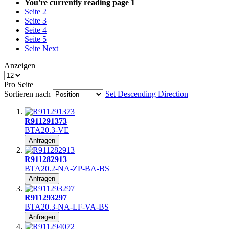
You're currently reading page
1
Seite
2
Seite
3
Seite
4
Seite
5
Seite
Next
Anzeigen
Pro Seite
Sortieren nach
Set Descending Direction
R911291373
BTA20.3-VE
Anfragen
R911282913
BTA20.2-NA-ZP-BA-BS
Anfragen
R911293297
BTA20.3-NA-LF-VA-BS
Anfragen