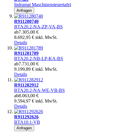
Indramat Maschinensteuertafel
Anfragen
R911280740
BTA20.2-NA-ZP-VA-BS
ab
7.305,00 €
8.692,95 € inkl. MwSt.
Details
R911281789
BTA20.2-NB-LP-KA-BS
ab
7.731,00 €
9.199,89 € inkl. MwSt.
Details
R911282912
BTA20.2-NA-WE-VB-BS
ab
8.063,00 €
9.594,97 € inkl. MwSt.
Details
R911292626
BTA10.1-VB
Anfragen