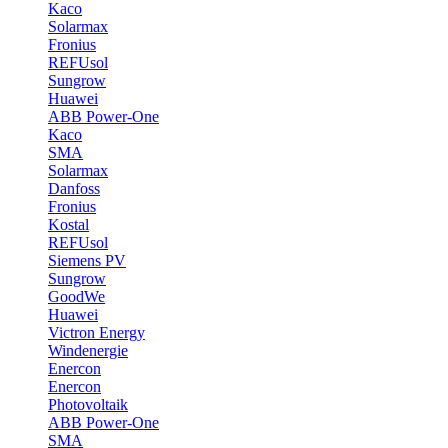
Kaco
Solarmax
Fronius
REFUsol
Sungrow
Huawei
ABB Power-One
Kaco
SMA
Solarmax
Danfoss
Fronius
Kostal
REFUsol
Siemens PV
Sungrow
GoodWe
Huawei
Victron Energy
Windenergie
Enercon
Enercon
Photovoltaik
ABB Power-One
SMA