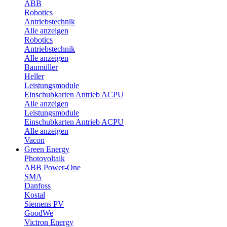
ABB
Robotics
Antriebstechnik
Alle anzeigen
Robotics
Antriebstechnik
Alle anzeigen
Baumüller
Heller
Leistungsmodule
Einschubkarten Antrieb ACPU
Alle anzeigen
Leistungsmodule
Einschubkarten Antrieb ACPU
Alle anzeigen
Vacon
Green Energy
Photovoltaik
ABB Power-One
SMA
Danfoss
Kostal
Siemens PV
GoodWe
Victron Energy