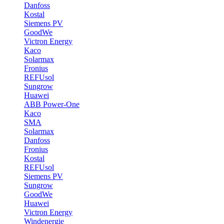
Danfoss
Kostal
Siemens PV
GoodWe
Victron Energy
Kaco
Solarmax
Fronius
REFUsol
Sungrow
Huawei
ABB Power-One
Kaco
SMA
Solarmax
Danfoss
Fronius
Kostal
REFUsol
Siemens PV
Sungrow
GoodWe
Huawei
Victron Energy
Windenergie