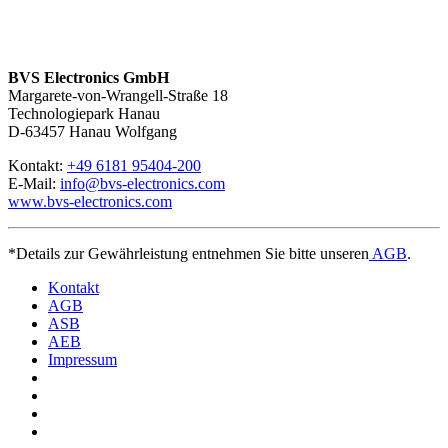
BVS Electronics GmbH
Margarete-von-Wrangell-Straße 18
Technologiepark Hanau
D-63457 Hanau Wolfgang
Kontakt:
+49 6181 95404-200
E-Mail:
info@bvs-electronics.com
www.bvs-electronics.com
*Details zur Gewährleistung entnehmen Sie bitte unseren
AGB
.
Kontakt
AGB
ASB
AEB
Impressum