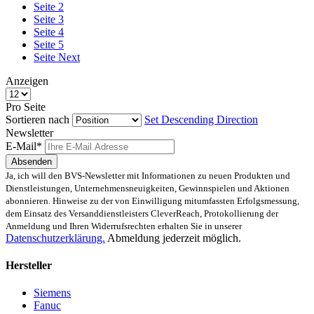
Seite
2
Seite
3
Seite
4
Seite
5
Seite
Next
Anzeigen
Pro Seite
Sortieren nach
Set Descending Direction
Newsletter
E-Mail*
Absenden
Ja, ich will den BVS-Newsletter mit Informationen zu neuen Produkten und
Dienstleistungen, Unternehmensneuigkeiten, Gewinnspielen und Aktionen
abonnieren. Hinweise zu der von Einwilligung mitumfassten Erfolgsmessung,
dem Einsatz des Versanddienstleisters CleverReach, Protokollierung der
Anmeldung und Ihren Widerrufsrechten erhalten Sie in unserer
Datenschutzerklärung.
Abmeldung jederzeit möglich.
Hersteller
Siemens
Fanuc