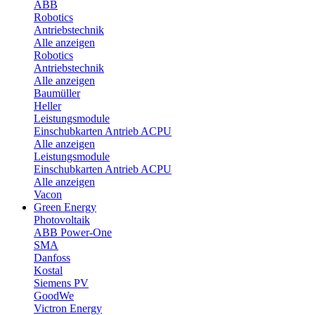
ABB
Robotics
Antriebstechnik
Alle anzeigen
Robotics
Antriebstechnik
Alle anzeigen
Baumüller
Heller
Leistungsmodule
Einschubkarten Antrieb ACPU
Alle anzeigen
Leistungsmodule
Einschubkarten Antrieb ACPU
Alle anzeigen
Vacon
Green Energy
Photovoltaik
ABB Power-One
SMA
Danfoss
Kostal
Siemens PV
GoodWe
Victron Energy