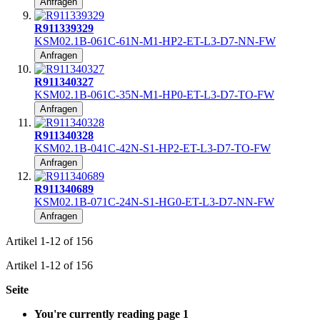
Anfragen
R911339329
KSM02.1B-061C-61N-M1-HP2-ET-L3-D7-NN-FW
Anfragen
R911340327
KSM02.1B-061C-35N-M1-HP0-ET-L3-D7-TO-FW
Anfragen
R911340328
KSM02.1B-041C-42N-S1-HP2-ET-L3-D7-TO-FW
Anfragen
R911340689
KSM02.1B-071C-24N-S1-HG0-ET-L3-D7-NN-FW
Anfragen
Artikel
1
-
12
of
156
Artikel
1
-
12
of
156
Seite
You're currently reading page
1