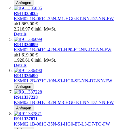
Anfragen
R911335835
KSM02.1B-061C-35N-M1-HG0-ET-NN-D7-NN-FW
ab
1.863,00 €
2.216,97 € inkl. MwSt.
Details
R911336099
KSM02.1B-041C-42N-S1-HP0-ET-NN-D7-NN-FW
ab
1.619,00 €
1.926,61 € inkl. MwSt.
Details
R911336490
KSM01.2B-071C-10N-S1-HG0-SE-NN-D7-NN-FW
Anfragen
R911337228
KSM02.1B-041C-42N-M3-HG0-ET-NN-D7-NN-FW
Anfragen
R911337871
KSM02.1B-061C-35N-S1-HG0-ET-L3-D7-TO-FW