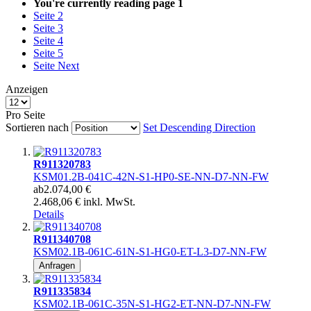
You're currently reading page
1
Seite
2
Seite
3
Seite
4
Seite
5
Seite
Next
Anzeigen
Pro Seite
Sortieren nach
Set Descending Direction
R911320783
KSM01.2B-041C-42N-S1-HP0-SE-NN-D7-NN-FW
ab
2.074,00 €
2.468,06 € inkl. MwSt.
Details
R911340708
KSM02.1B-061C-61N-S1-HG0-ET-L3-D7-NN-FW
Anfragen
R911335834
KSM02.1B-061C-35N-S1-HG2-ET-NN-D7-NN-FW