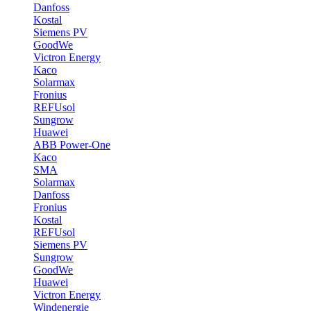
Danfoss
Kostal
Siemens PV
GoodWe
Victron Energy
Kaco
Solarmax
Fronius
REFUsol
Sungrow
Huawei
ABB Power-One
Kaco
SMA
Solarmax
Danfoss
Fronius
Kostal
REFUsol
Siemens PV
Sungrow
GoodWe
Huawei
Victron Energy
Windenergie