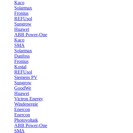
Kaco
Solarmax
Fronius
REFUsol
Sungrow
Huawei
ABB Power-One
Kaco
SMA
Solarmax
Danfoss
Fronius
Kostal
REFUsol
Siemens PV
Sungrow
GoodWe
Huawei
Victron Energy
Windenergie
Enercon
Enercon
Photovoltaik
ABB Power-One
SMA