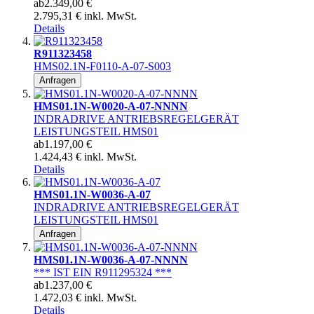
ab
2.349,00 €
2.795,31 € inkl. MwSt.
Details
R911323458
HMS02.1N-F0110-A-07-S003
Anfragen
HMS01.1N-W0020-A-07-NNNN
INDRADRIVE ANTRIEBSREGELGERÄT
LEISTUNGSTEIL HMS01
ab
1.197,00 €
1.424,43 € inkl. MwSt.
Details
HMS01.1N-W0036-A-07
INDRADRIVE ANTRIEBSREGELGERÄT
LEISTUNGSTEIL HMS01
Anfragen
HMS01.1N-W0036-A-07-NNNN
*** IST EIN R911295324 ***
ab
1.237,00 €
1.472,03 € inkl. MwSt.
Details