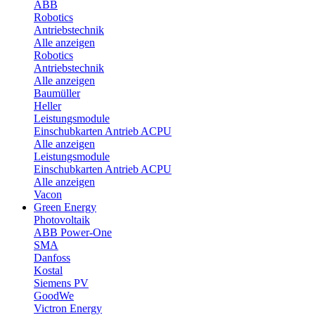
ABB
Robotics
Antriebstechnik
Alle anzeigen
Robotics
Antriebstechnik
Alle anzeigen
Baumüller
Heller
Leistungsmodule
Einschubkarten Antrieb ACPU
Alle anzeigen
Leistungsmodule
Einschubkarten Antrieb ACPU
Alle anzeigen
Vacon
Green Energy
Photovoltaik
ABB Power-One
SMA
Danfoss
Kostal
Siemens PV
GoodWe
Victron Energy