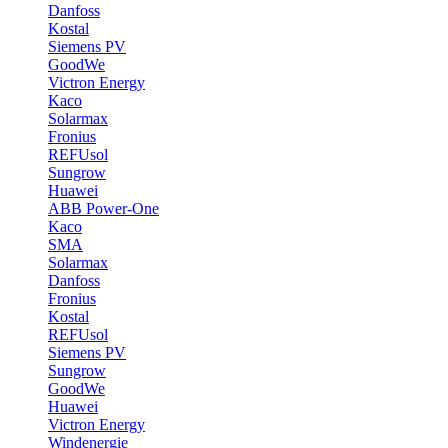
Danfoss
Kostal
Siemens PV
GoodWe
Victron Energy
Kaco
Solarmax
Fronius
REFUsol
Sungrow
Huawei
ABB Power-One
Kaco
SMA
Solarmax
Danfoss
Fronius
Kostal
REFUsol
Siemens PV
Sungrow
GoodWe
Huawei
Victron Energy
Windenergie