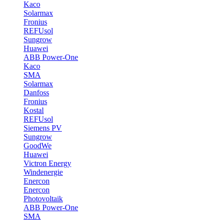
Kaco
Solarmax
Fronius
REFUsol
Sungrow
Huawei
ABB Power-One
Kaco
SMA
Solarmax
Danfoss
Fronius
Kostal
REFUsol
Siemens PV
Sungrow
GoodWe
Huawei
Victron Energy
Windenergie
Enercon
Enercon
Photovoltaik
ABB Power-One
SMA