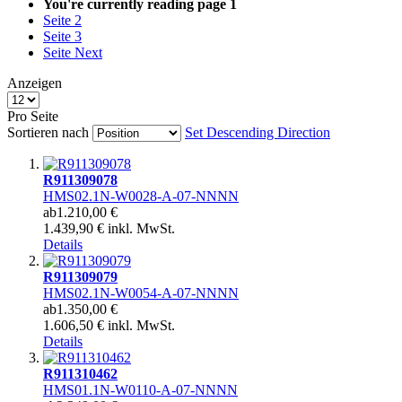
You're currently reading page
1
Seite
2
Seite
3
Seite
Next
Anzeigen
Pro Seite
Sortieren nach
Set Descending Direction
R911309078
HMS02.1N-W0028-A-07-NNNN
ab
1.210,00 €
1.439,90 € inkl. MwSt.
Details
R911309079
HMS02.1N-W0054-A-07-NNNN
ab
1.350,00 €
1.606,50 € inkl. MwSt.
Details
R911310462
HMS01.1N-W0110-A-07-NNNN