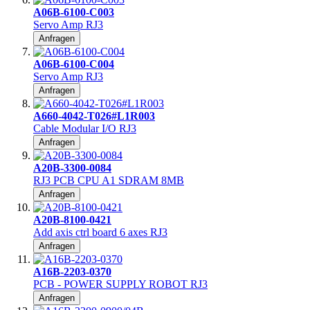
A06B-6100-C003
Servo Amp RJ3
Anfragen
A06B-6100-C004
Servo Amp RJ3
Anfragen
A660-4042-T026#L1R003
Cable Modular I/O RJ3
Anfragen
A20B-3300-0084
RJ3 PCB CPU A1 SDRAM 8MB
Anfragen
A20B-8100-0421
Add axis ctrl board 6 axes RJ3
Anfragen
A16B-2203-0370
PCB - POWER SUPPLY ROBOT RJ3
Anfragen