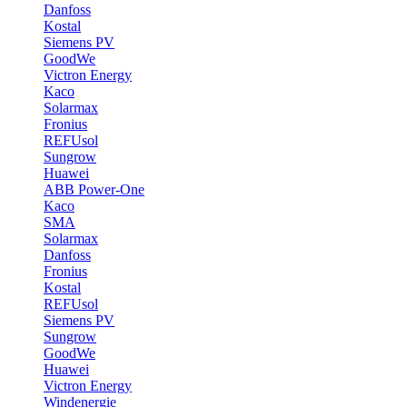
Danfoss
Kostal
Siemens PV
GoodWe
Victron Energy
Kaco
Solarmax
Fronius
REFUsol
Sungrow
Huawei
ABB Power-One
Kaco
SMA
Solarmax
Danfoss
Fronius
Kostal
REFUsol
Siemens PV
Sungrow
GoodWe
Huawei
Victron Energy
Windenergie