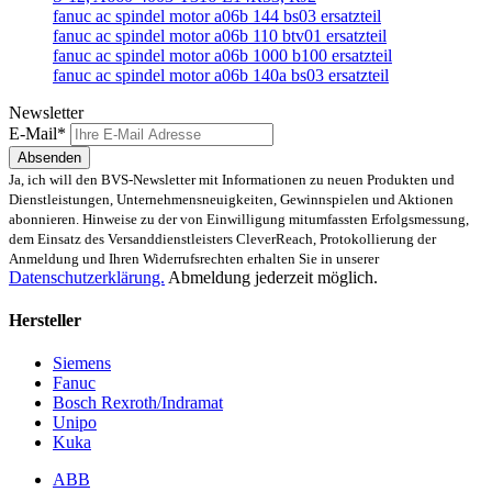
fanuc ac spindel motor a06b 144 bs03 ersatzteil
fanuc ac spindel motor a06b 110 btv01 ersatzteil
fanuc ac spindel motor a06b 1000 b100 ersatzteil
fanuc ac spindel motor a06b 140a bs03 ersatzteil
Newsletter
E-Mail*
Absenden
Ja, ich will den BVS-Newsletter mit Informationen zu neuen Produkten und
Dienstleistungen, Unternehmensneuigkeiten, Gewinnspielen und Aktionen
abonnieren. Hinweise zu der von Einwilligung mitumfassten Erfolgsmessung,
dem Einsatz des Versanddienstleisters CleverReach, Protokollierung der
Anmeldung und Ihren Widerrufsrechten erhalten Sie in unserer
Datenschutzerklärung.
Abmeldung jederzeit möglich.
Hersteller
Siemens
Fanuc
Bosch Rexroth/Indramat
Unipo
Kuka
ABB