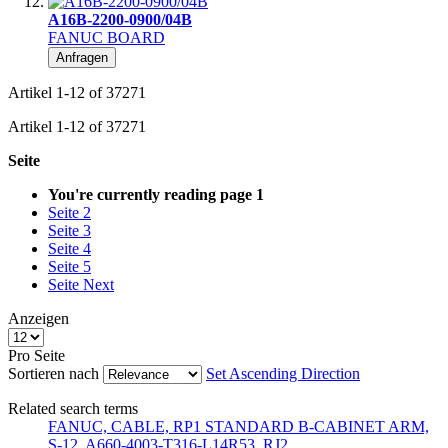
A16B-2200-0900/04B
FANUC BOARD
Anfragen
Artikel
1
-
12
of
37271
Artikel
1
-
12
of
37271
Seite
You're currently reading page
1
Seite
2
Seite
3
Seite
4
Seite
5
Seite
Next
Anzeigen
Pro Seite
Sortieren nach
Set Ascending Direction
Related search terms
FANUC, CABLE, RP1 STANDARD B-CABINET ARM,
S-12, A660-4003-T316-L14R53, RJ2