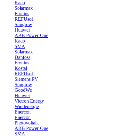
Kaco
Solarmax
Fronius
REFUsol
Sungrow
Huawei
ABB Power-One
Kaco
SMA
Solarmax
Danfoss
Fronius
Kostal
REFUsol
Siemens PV
Sungrow
GoodWe
Huawei
Victron Energy
Windenergie
Enercon
Enercon
Photovoltaik
ABB Power-One
SMA