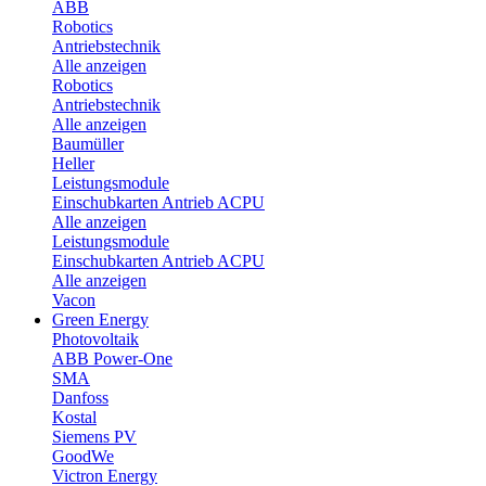
ABB
Robotics
Antriebstechnik
Alle anzeigen
Robotics
Antriebstechnik
Alle anzeigen
Baumüller
Heller
Leistungsmodule
Einschubkarten Antrieb ACPU
Alle anzeigen
Leistungsmodule
Einschubkarten Antrieb ACPU
Alle anzeigen
Vacon
Green Energy
Photovoltaik
ABB Power-One
SMA
Danfoss
Kostal
Siemens PV
GoodWe
Victron Energy