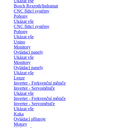
Ukázat vše
Bosch Rexroth/Indramat
CNC řídicí systémy
Pohony
Ukázat vše
CNC řídicí systémy
Pohony
Ukázat vše
Unipo
Monitory
Ovládací panely
Ukázat vše
Monitory
Ovládací panely
Ukázat vše
Lenze
Inverter - Frekvenční měniče
Inverter - Servoměniče
Ukázat vše
Inverter - Frekvenční měniče
Inverter - Servoměniče
Ukázat vše
Kuka
Ovládací přístroje
Motory