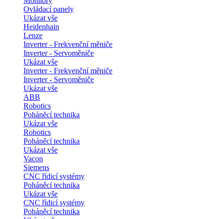
Monitory
Ovládací panely
Ukázat vše
Heidenhain
Lenze
Inverter - Frekvenční měniče
Inverter - Servoměniče
Ukázat vše
Inverter - Frekvenční měniče
Inverter - Servoměniče
Ukázat vše
ABB
Robotics
Poháněcí technika
Ukázat vše
Robotics
Poháněcí technika
Ukázat vše
Vacon
Siemens
CNC řídicí systémy
Poháněcí technika
Ukázat vše
CNC řídicí systémy
Poháněcí technika