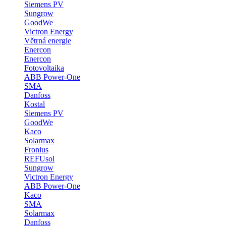
Siemens PV
Sungrow
GoodWe
Victron Energy
Větrná energie
Enercon
Enercon
Fotovoltaika
ABB Power-One
SMA
Danfoss
Kostal
Siemens PV
GoodWe
Kaco
Solarmax
Fronius
REFUsol
Sungrow
Victron Energy
ABB Power-One
Kaco
SMA
Solarmax
Danfoss