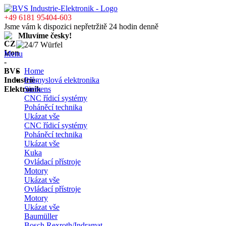
+49 6181 95404-603
Jsme vám k dispozici nepřetržitě 24 hodin denně
Mluvíme česky!
Menu
Home
Průmyslová elektronika
Siemens
CNC řídicí systémy
Poháněcí technika
Ukázat vše
CNC řídicí systémy
Poháněcí technika
Ukázat vše
Kuka
Ovládací přístroje
Motory
Ukázat vše
Ovládací přístroje
Motory
Ukázat vše
Baumüller
Bosch Rexroth/Indramat