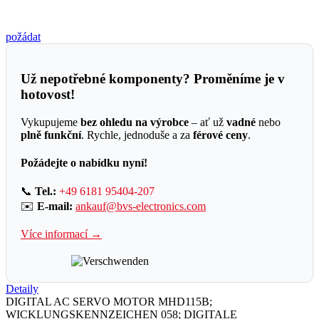
požádat
Už nepotřebné komponenty? Proměníme je v
hotovost!
Vykupujeme
bez ohledu na výrobce
– ať už
vadné
nebo
plně funkční
. Rychle, jednoduše a za
férové ceny
.
Požádejte o nabídku nyní!
📞
Tel.:
+49 6181 95404-207
✉️
E-mail:
ankauf@bvs-electronics.com
Více informací →
Detaily
DIGITAL AC SERVO MOTOR MHD115B;
WICKLUNGSKENNZEICHEN 058; DIGITALE