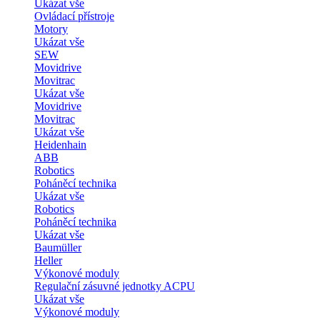
Ukázat vše
Ovládací přístroje
Motory
Ukázat vše
SEW
Movidrive
Movitrac
Ukázat vše
Movidrive
Movitrac
Ukázat vše
Heidenhain
ABB
Robotics
Poháněcí technika
Ukázat vše
Robotics
Poháněcí technika
Ukázat vše
Baumüller
Heller
Výkonové moduly
Regulační zásuvné jednotky ACPU
Ukázat vše
Výkonové moduly