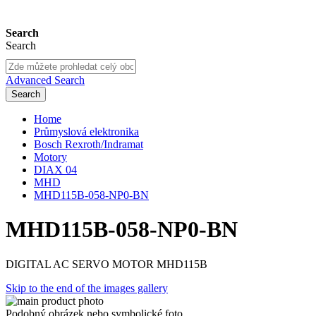
Search
Search
Advanced Search
Search
Home
Průmyslová elektronika
Bosch Rexroth/Indramat
Motory
DIAX 04
MHD
MHD115B-058-NP0-BN
MHD115B-058-NP0-BN
DIGITAL AC SERVO MOTOR MHD115B
Skip to the end of the images gallery
Podobný obrázek nebo symbolické foto