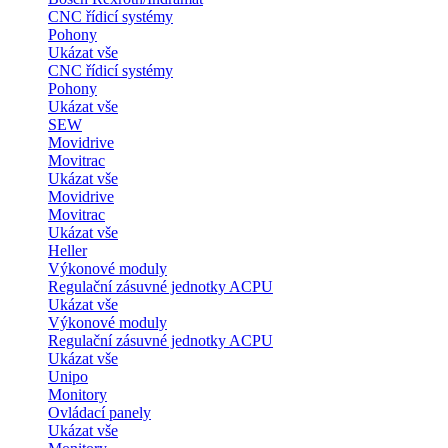
CNC řídicí systémy
Pohony
Ukázat vše
CNC řídicí systémy
Pohony
Ukázat vše
SEW
Movidrive
Movitrac
Ukázat vše
Movidrive
Movitrac
Ukázat vše
Heller
Výkonové moduly
Regulační zásuvné jednotky ACPU
Ukázat vše
Výkonové moduly
Regulační zásuvné jednotky ACPU
Ukázat vše
Unipo
Monitory
Ovládací panely
Ukázat vše