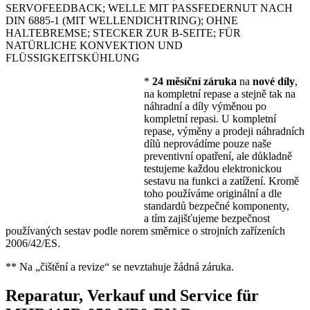
SERVOFEEDBACK; WELLE MIT PASSFEDERNUT NACH
DIN 6885-1 (MIT WELLENDICHTRING); OHNE
HALTEBREMSE; STECKER ZUR B-SEITE; FÜR
NATÜRLICHE KONVEKTION UND
FLÜSSIGKEITSKÜHLUNG
*
24 měsíční záruka
na
nové díly
,
na kompletní repase a stejně tak na
náhradní a díly výměnou po
kompletní repasi. U kompletní
repase, výměny a prodeji náhradních
dílů neprovádíme pouze naše
preventivní opatření, ale důkladně
testujeme každou elektronickou
sestavu na funkci a zatížení. Kromě
toho používáme originální a dle
standardů bezpečné komponenty,
a tím zajišťujeme bezpečnost
používaných sestav podle norem směrnice o strojních zařízeních
2006/42/ES.
** Na „čištění a revize“ se nevztahuje žádná záruka.
Reparatur, Verkauf und Service für