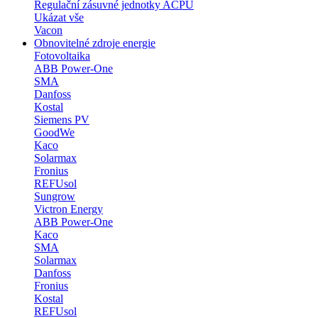
Regulační zásuvné jednotky ACPU
Ukázat vše
Vacon
Obnovitelné zdroje energie
Fotovoltaika
ABB Power-One
SMA
Danfoss
Kostal
Siemens PV
GoodWe
Kaco
Solarmax
Fronius
REFUsol
Sungrow
Victron Energy
ABB Power-One
Kaco
SMA
Solarmax
Danfoss
Fronius
Kostal
REFUsol