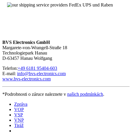
Angebot von Neuteilen
Über 100.000 Baugruppen sofort verfügbar
MHD115B-058-NP0-BN – Service mit 24 Stunden-
Erreichbarkeit
Wir sind
rund um die Uhr und an sieben Tagen pro Woche für
Sie erreichbar
. Bei Fragen kontaktieren Sie uns unter
+49 6181
BVS Electronics GmbH
95404-200.
Margarete-von-Wrangell-Straße 18
Technologiepark Hanau
D-63457 Hanau Wolfgang
Telefon:
+49 6181 95404-603
E-mail:
info@bvs-electronics.com
www.bvs-electronics.com
*Podrobnosti o záruce naleznete v
našich podmínkách
.
Zpráva
VOP
VSP
VNP
Tiráž