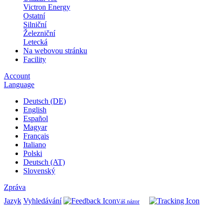
Victron Energy
Ostatní
Silniční
Železniční
Letecká
Na webovou stránku
Facility
Account
Language
Deutsch (DE)
English
Español
Magyar
Français
Italiano
Polski
Deutsch (AT)
Slovenský
Zpráva
Jazyk
Vyhledávání
Váš názor