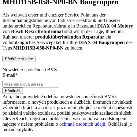
MHD115B-058-NP0-BN Baugruppen
Als weltweit erster und einziger Service Point aus der
Instandhaltungsbranche von Industrie-Elektronik und unserer
umfangreichen Reparaturerfahrung in Bezug auf
DIAX 04
Motory
von
Bosch Rexroth/Indramat
sind wir in der Lage, Ihnen im
Rahmen unserer
produktüberholenden Reparatur
ein
vollumfängliches Servicepaket für Ihre
DIAX 04
Baugruppen
des
Typs
MHD115B-058-NP0-BN
zu bieten.
Přečtěte si více
Dies unterscheidet unsere
produktüberholende Reparatur
von
konventionellen Reparaturen:
Newsletter společnosti BVS
E-mail*
Präventiver Austausch aller Bauteile, die einer Alterung
oder einem höheren Verschleiß unterliegen
Zertifizierte Reparaturwerkstatt
Předložit
Austausch aller Komponenten, die als Schwachstellen
Ano, chci pravidelně odebírat newsletter společnosti BVS s
identifiziert werden und somit ein Sicherheitsrisiko für die
informacemi o nových produktech a službách, firemních novinkách,
Maschine und deren Betreiber darstellen
výherních hrách a akcích. Upozornění týkající se měření úspěšnosti
Ausschließliche Verwendung der vom Hersteller oder
po získání vašeho souhlasu, použití poskytovatele zasílacích služeb
Gesetzgeber neuen & zugelassenen Komponenten
CleverReach, registrace přihlášení a vašeho práva na odstoupení
Überprüfung aller relevanten Funktionen in Form von
najdete v našem prohlášení o
ochraně osobních údajů
. Odhlášení je
Funktions- und Lasttests
možné kdykoliv.