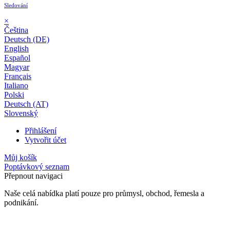
Sledování
×
Čeština
Deutsch (DE)
English
Español
Magyar
Français
Italiano
Polski
Deutsch (AT)
Slovenský
Přihlášení
Vytvořit účet
Můj košík
Poptávkový seznam
Přepnout navigaci
Naše celá nabídka platí pouze pro průmysl, obchod, řemesla a
podnikání.
24 měsíční záruka*