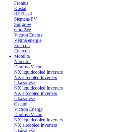
Fronius
Kostal
REFUsol
Siemens PV
Sungrow
GoodWe
Victron Energy
Větrná energie
Enercon
Enercon
Mobilita
Námořní
Danfoss Vacon
NX liquidcooled Inverters
NX aircooled Inverters
Ukázat vše
NX liquidcooled Inverters
NX aircooled Inverters
Ukázat vše
Ostatní
Victron Energy
Danfoss Vacon
NX liquidcooled Inverters
NX aircooled Inverters
Ukázat vše