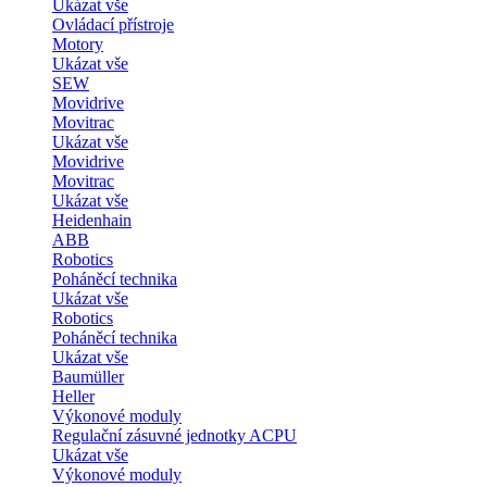
Ukázat vše
Ovládací přístroje
Motory
Ukázat vše
SEW
Movidrive
Movitrac
Ukázat vše
Movidrive
Movitrac
Ukázat vše
Heidenhain
ABB
Robotics
Poháněcí technika
Ukázat vše
Robotics
Poháněcí technika
Ukázat vše
Baumüller
Heller
Výkonové moduly
Regulační zásuvné jednotky ACPU
Ukázat vše
Výkonové moduly