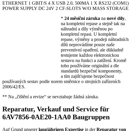
ETHERNET 1 GBIT/S 4 X USB 2.0, 500MA 1 X RS232 (COM1)
POWER SUPPLY DC 24V 2 CF-SLOTS W/O MASS STORAGE
*
24 měsíční záruka
na
nové díly
,
na kompletní repase a stejně tak na
náhradní a díly výměnou po
kompletní repasi. U kompletní
repase, výměny a prodeji náhradních
dílů neprovádíme pouze naše
preventivní opatření, ale důkladně
testujeme každou elektronickou
sestavu na funkci a zatížení. Kromě
toho používáme originální a dle
standardů bezpečné komponenty,
a tím zajišťujeme bezpečnost
používaných sestav podle norem směrnice o strojních zařízeních
2006/42/ES.
** Na „čištění a revize“ se nevztahuje žádná záruka.
Reparatur, Verkauf und Service für
6AV7856-0AE20-1AA0 Baugruppen
Auf Grund unserer
langjährigen Expertise
in der
Reparatur von