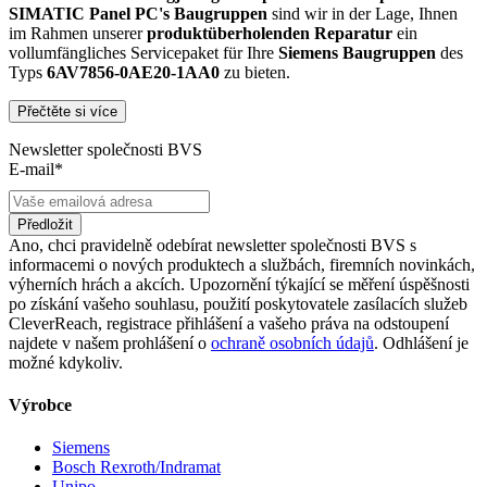
SIMATIC Panel PC's Baugruppen
sind wir in der Lage, Ihnen
im Rahmen unserer
produktüberholenden Reparatur
ein
vollumfängliches Servicepaket für Ihre
Siemens
Baugruppen
des
Typs
6AV7856-0AE20-1AA0
zu bieten.
Přečtěte si více
Dies unterscheidet unsere
produktüberholende Reparatur
von
konventionellen Reparaturen:
Newsletter společnosti BVS
E-mail*
Präventiver Austausch aller Bauteile, die einer Alterung
oder einem höheren Verschleiß unterliegen
Anlehnung unserer Reparatur an die EG-
Předložit
Maschinenrichtlinie 2006/42/EG
Ano, chci pravidelně odebírat newsletter společnosti BVS s
Austausch aller Komponenten, die als Schwachstellen
informacemi o nových produktech a službách, firemních novinkách,
identifiziert werden und somit ein Sicherheitsrisiko für die
výherních hrách a akcích. Upozornění týkající se měření úspěšnosti
Maschine und deren Betreiber darstellen
po získání vašeho souhlasu, použití poskytovatele zasílacích služeb
Ausschließliche Verwendung der vom Hersteller oder
CleverReach, registrace přihlášení a vašeho práva na odstoupení
Gesetzgeber neuen & zugelassenen Komponenten
najdete v našem prohlášení o
ochraně osobních údajů
. Odhlášení je
Überprüfung aller relevanten Funktionen in Form von
možné kdykoliv.
Funktions- und Lasttests
Výrobce
Mit unserer
optionalen Eilreparatur
sind wir zusätzlich in der
Lage, die Reparatur Ihrer
6AV7856-0AE20-1AA0
Baugruppe in
Siemens
unserem
zertifizierten Reparaturprozess
bei gleichbleibender
Bosch Rexroth/Indramat
Qualität zu priorisieren.
Unipo