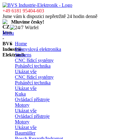
+49 6181 95404-603
Jsme vám k dispozici nepřetržitě 24 hodin denně
Mluvíme česky!
Menu
Home
Průmyslová elektronika
Siemens
CNC řídicí systémy
Poháněcí technika
Ukázat vše
CNC řídicí systémy
Poháněcí technika
Ukázat vše
Kuka
Ovládací přístroje
Motory
Ukázat vše
Ovládací přístroje
Motory
Ukázat vše
Baumüller
Bosch Rexroth/Indramat