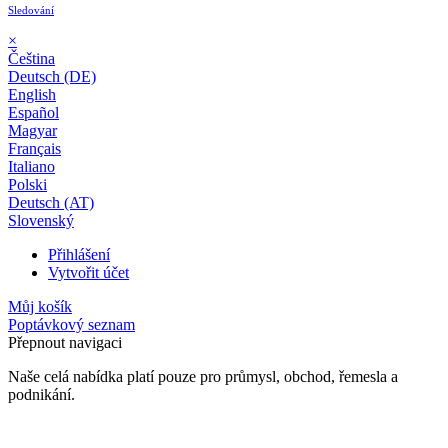
Sledování
×
Čeština
Deutsch (DE)
English
Español
Magyar
Français
Italiano
Polski
Deutsch (AT)
Slovenský
Přihlášení
Vytvořit účet
Můj košík
Poptávkový seznam
Přepnout navigaci
Naše celá nabídka platí pouze pro průmysl, obchod, řemesla a
podnikání.
24 měsíční záruka*