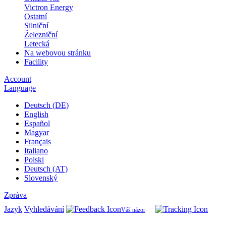
Victron Energy
Ostatní
Silniční
Železniční
Letecká
Na webovou stránku
Facility
Account
Language
Deutsch (DE)
English
Español
Magyar
Français
Italiano
Polski
Deutsch (AT)
Slovenský
Zpráva
Jazyk
Vyhledávání
Váš názor