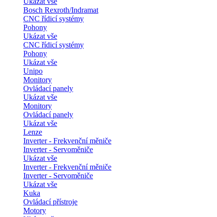
Ukázat vše
Bosch Rexroth/Indramat
CNC řídicí systémy
Pohony
Ukázat vše
CNC řídicí systémy
Pohony
Ukázat vše
Unipo
Monitory
Ovládací panely
Ukázat vše
Monitory
Ovládací panely
Ukázat vše
Lenze
Inverter - Frekvenční měniče
Inverter - Servoměniče
Ukázat vše
Inverter - Frekvenční měniče
Inverter - Servoměniče
Ukázat vše
Kuka
Ovládací přístroje
Motory