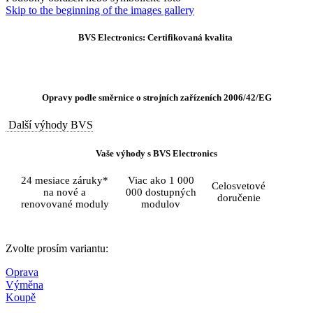
Skip to the beginning of the images gallery
BVS Electronics: Certifikovaná kvalita
Opravy podle směrnice o strojních zařízeních 2006/42/EG
Další výhody BVS
Vaše výhody s BVS Electronics
24 mesiace záruky*
Viac ako 1 000
Celosvetové
na nové a
000 dostupných
doručenie
renovované moduly
modulov
Zvolte prosím variantu:
Oprava
Výměna
Koupě