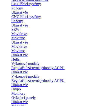
CNC řídicí systémy
Pohony
Ukázat vše
CNC řídicí systémy
Pohony
Ukázat vše
SEW
Movidrive
Movitrac
Ukázat vše
Movidrive
Movitrac
Ukázat vše
Heller
Výkonové moduly
Regulační zásuvné jednotky ACPU
Ukázat vše
Výkonové moduly
Regulační zásuvné jednotky ACPU
Ukázat vše
Unipo
Monitory
Ovládací panely
Ukázat vše