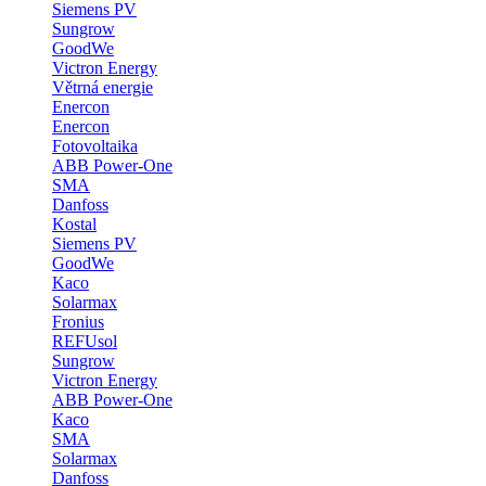
Siemens PV
Sungrow
GoodWe
Victron Energy
Větrná energie
Enercon
Enercon
Fotovoltaika
ABB Power-One
SMA
Danfoss
Kostal
Siemens PV
GoodWe
Kaco
Solarmax
Fronius
REFUsol
Sungrow
Victron Energy
ABB Power-One
Kaco
SMA
Solarmax
Danfoss