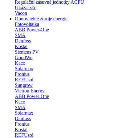
Regulační zásuvné jednotky ACPU
Ukázat vše
Vacon
Obnovitelné zdroje energie
Fotovoltaika
ABB Power-One
SMA
Danfoss
Kostal
Siemens PV
GoodWe
Kaco
Solarmax
Fronius
REFUsol
Sungrow
Victron Energy
ABB Power-One
Kaco
SMA
Solarmax
Danfoss
Fronius
Kostal
REFUsol