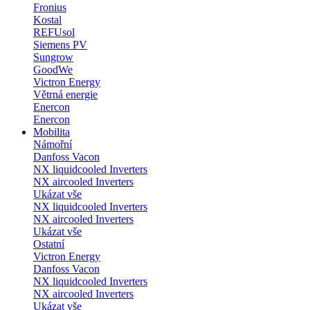
Fronius
Kostal
REFUsol
Siemens PV
Sungrow
GoodWe
Victron Energy
Větrná energie
Enercon
Enercon
Mobilita
Námořní
Danfoss Vacon
NX liquidcooled Inverters
NX aircooled Inverters
Ukázat vše
NX liquidcooled Inverters
NX aircooled Inverters
Ukázat vše
Ostatní
Victron Energy
Danfoss Vacon
NX liquidcooled Inverters
NX aircooled Inverters
Ukázat vše