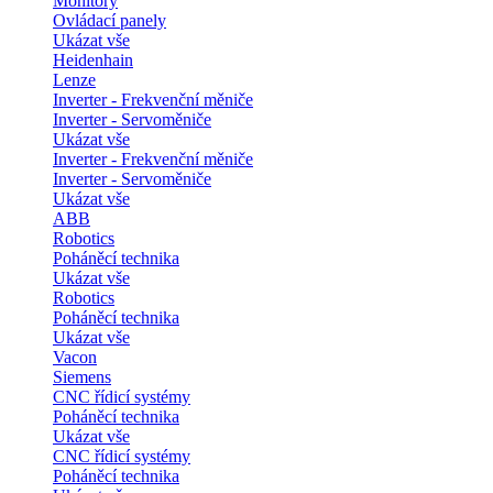
Monitory
Ovládací panely
Ukázat vše
Heidenhain
Lenze
Inverter - Frekvenční měniče
Inverter - Servoměniče
Ukázat vše
Inverter - Frekvenční měniče
Inverter - Servoměniče
Ukázat vše
ABB
Robotics
Poháněcí technika
Ukázat vše
Robotics
Poháněcí technika
Ukázat vše
Vacon
Siemens
CNC řídicí systémy
Poháněcí technika
Ukázat vše
CNC řídicí systémy
Poháněcí technika