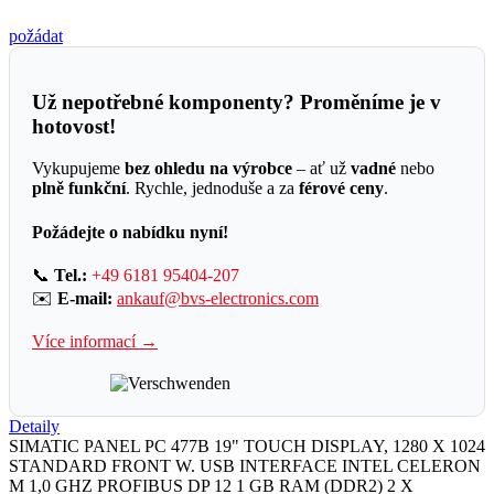
požádat
Už nepotřebné komponenty? Proměníme je v
hotovost!
Vykupujeme
bez ohledu na výrobce
– ať už
vadné
nebo
plně funkční
. Rychle, jednoduše a za
férové ceny
.
Požádejte o nabídku nyní!
📞
Tel.:
+49 6181 95404-207
✉️
E-mail:
ankauf@bvs-electronics.com
Více informací →
Detaily
SIMATIC PANEL PC 477B 19" TOUCH DISPLAY, 1280 X 1024
STANDARD FRONT W. USB INTERFACE INTEL CELERON
M 1,0 GHZ PROFIBUS DP 12 1 GB RAM (DDR2) 2 X