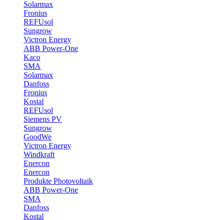
Solarmax
Fronius
REFUsol
Sungrow
Victron Energy
ABB Power-One
Kaco
SMA
Solarmax
Danfoss
Fronius
Kostal
REFUsol
Siemens PV
Sungrow
GoodWe
Victron Energy
Windkraft
Enercon
Enercon
Produkte Photovoltaik
ABB Power-One
SMA
Danfoss
Kostal