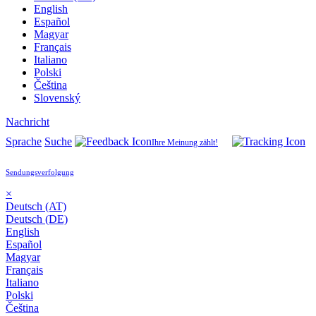
English
Español
Magyar
Français
Italiano
Polski
Čeština
Slovenský
Nachricht
Sprache
Suche
Ihre Meinung zählt!
Sendungsverfolgung
×
Deutsch (AT)
Deutsch (DE)
English
Español
Magyar
Français
Italiano
Polski
Čeština