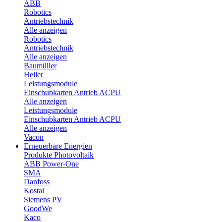
ABB
Robotics
Antriebstechnik
Alle anzeigen
Robotics
Antriebstechnik
Alle anzeigen
Baumüller
Heller
Leistungsmodule
Einschubkarten Antrieb ACPU
Alle anzeigen
Leistungsmodule
Einschubkarten Antrieb ACPU
Alle anzeigen
Vacon
Erneuerbare Energien
Produkte Photovoltaik
ABB Power-One
SMA
Danfoss
Kostal
Siemens PV
GoodWe
Kaco