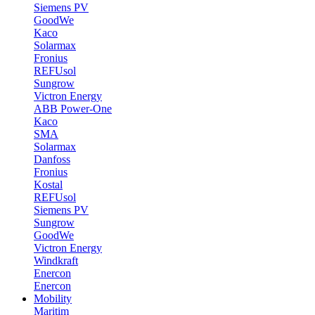
Siemens PV
GoodWe
Kaco
Solarmax
Fronius
REFUsol
Sungrow
Victron Energy
ABB Power-One
Kaco
SMA
Solarmax
Danfoss
Fronius
Kostal
REFUsol
Siemens PV
Sungrow
GoodWe
Victron Energy
Windkraft
Enercon
Enercon
Mobility
Maritim