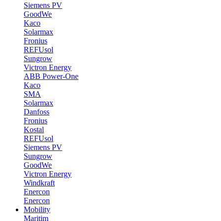
Siemens PV
GoodWe
Kaco
Solarmax
Fronius
REFUsol
Sungrow
Victron Energy
ABB Power-One
Kaco
SMA
Solarmax
Danfoss
Fronius
Kostal
REFUsol
Siemens PV
Sungrow
GoodWe
Victron Energy
Windkraft
Enercon
Enercon
Mobility
Maritim