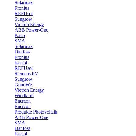
Solarmax
Fronius
REFUsol
Sungrow
Victron Energy
ABB Power-One
Kaco
SMA
Solarmax
Danfoss
Fronius
Kostal
REFUsol
Siemens PV
Sungrow
GoodWe
Victron Energy
Windkraft
Enercon
Enercon
Produkte Photovoltaik
ABB Power-One
SMA
Danfoss
Kostal