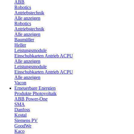
ABB
Robotics
Antriebstechnik
Alle anzeigen
Robotics
Antriebstechnik
Alle anzeigen
Baumüller
Heller
Leistungsmodule
Einschubkarten Antrieb ACPU
Alle anzeigen
Leistungsmodule
Einschubkarten Antrieb ACPU
Alle anzeigen
Vacon
Erneuerbare Energien
Produkte Photovoltaik
ABB Power-One
SMA
Danfoss
Kostal
Siemens PV
GoodWe
Kaco