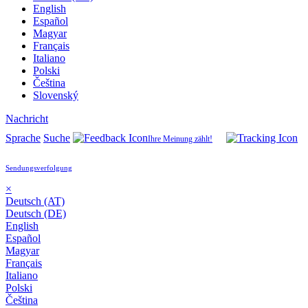
English
Español
Magyar
Français
Italiano
Polski
Čeština
Slovenský
Nachricht
Sprache
Suche
Ihre Meinung zählt!
Sendungsverfolgung
×
Deutsch (AT)
Deutsch (DE)
English
Español
Magyar
Français
Italiano
Polski
Čeština