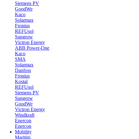
Siemens PV
GoodWe
Kaco
Solarmax
Fronius
REFUsol
Sungrow
Victron Energy
ABB Power-One
Kaco
SMA
Solarmax
Danfoss
Fronius
Kostal
REFUsol
Siemens PV
Sungrow
GoodWe
Victron Energy
Windkraft
Enercon
Enercon
Mobility
Maritim