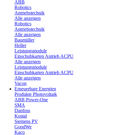
ABB
Robotics
Antriebstechnik
Alle anzeigen
Robotics
Antriebstechnik
Alle anzeigen
Baumüller
Heller
Leistungsmodule
Einschubkarten Antrieb ACPU
Alle anzeigen
Leistungsmodule
Einschubkarten Antrieb ACPU
Alle anzeigen
Vacon
Erneuerbare Energien
Produkte Photovoltaik
ABB Power-One
SMA
Danfoss
Kostal
Siemens PV
GoodWe
Kaco