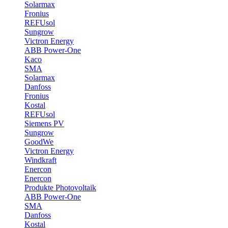
Solarmax
Fronius
REFUsol
Sungrow
Victron Energy
ABB Power-One
Kaco
SMA
Solarmax
Danfoss
Fronius
Kostal
REFUsol
Siemens PV
Sungrow
GoodWe
Victron Energy
Windkraft
Enercon
Enercon
Produkte Photovoltaik
ABB Power-One
SMA
Danfoss
Kostal